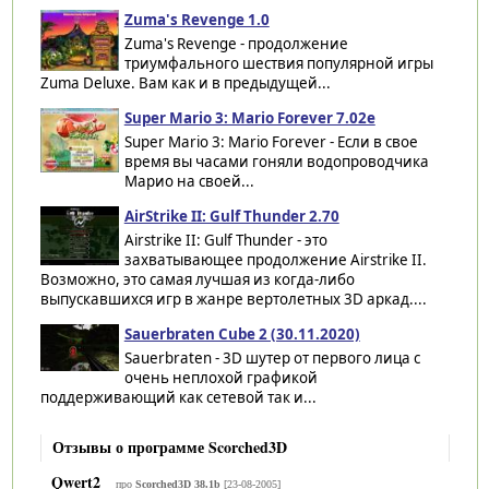
Zuma's Revenge 1.0
Zuma's Revenge - продолжение
триумфального шествия популярной игры
Zuma Deluxe. Вам как и в предыдущей...
Super Mario 3: Mario Forever 7.02e
Super Mario 3: Mario Forever - Если в свое
время вы часами гоняли водопроводчика
Марио на своей...
AirStrike II: Gulf Thunder 2.70
Airstrike II: Gulf Thunder - это
захватывающее продолжение Airstrike II.
Возможно, это самая лучшая из когда-либо
выпускавшихся игр в жанре вертолетных 3D аркад....
Sauerbraten Cube 2 (30.11.2020)
Sauerbraten - 3D шутер от первого лица с
очень неплохой графикой
поддерживающий как сетевой так и...
Отзывы о программе Scorched3D
Qwert2
про
Scorched3D 38.1b
[23-08-2005]