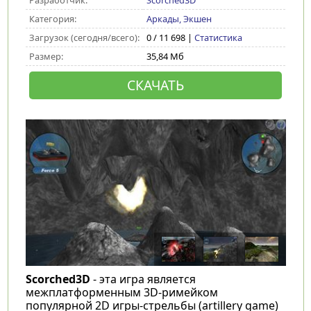
Разработчик:
Scorched3D
Категория:
Аркады, Экшен
Загрузок (сегодня/всего):
0 / 11 698 |
Статистика
Размер:
35,84 Мб
СКАЧАТЬ
Scorched3D
- эта игра является
межплатформенным 3D-римейком
популярной 2D игры-стрельбы (artillery game)