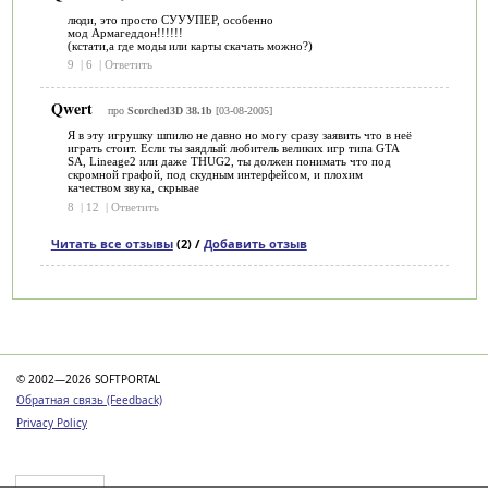
люди, это просто СУУУПЕР, особенно
мод Армагеддон!!!!!!
(кстати,а где моды или карты скачать можно?)
9
|
6
|
Ответить
Qwert
про
Scorched3D 38.1b
[03-08-2005]
Я в эту игрушку шпилю не давно но могу сразу заявить что в неё
играть стоит. Если ты заядлый любитель великих игр типа GTA
SA, Lineage2 или даже THUG2, ты должен понимать что под
скромной графой, под скудным интерфейсом, и плохим
качеством звука, скрывае
8
|
12
|
Ответить
Читать все отзывы
(2) /
Добавить отзыв
Категории
© 2002—2026 SOFTPORTAL
Обратная связь (Feedback)
Privacy Policy