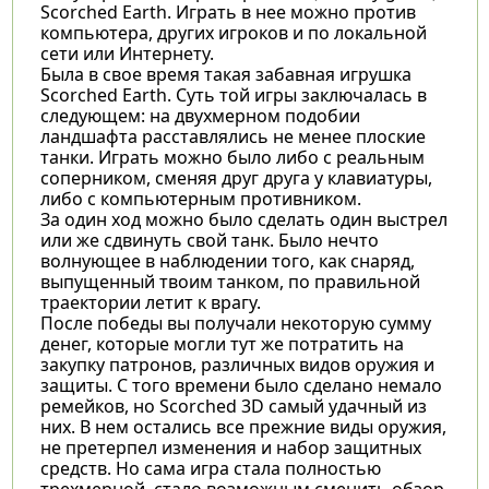
Scorched Earth. Играть в нее можно против
компьютера, других игроков и по локальной
сети или Интернету.
Была в свое время такая забавная игрушка
Scorched Earth. Суть той игры заключалась в
следующем: на двухмерном подобии
ландшафта расставлялись не менее плоские
танки. Играть можно было либо с реальным
соперником, сменяя друг друга у клавиатуры,
либо с компьютерным противником.
За один ход можно было сделать один выстрел
или же сдвинуть свой танк. Было нечто
волнующее в наблюдении того, как снаряд,
выпущенный твоим танком, по правильной
траектории летит к врагу.
После победы вы получали некоторую сумму
денег, которые могли тут же потратить на
закупку патронов, различных видов оружия и
защиты. С того времени было сделано немало
ремейков, но Scorched 3D самый удачный из
них. В нем остались все прежние виды оружия,
не претерпел изменения и набор защитных
средств. Но сама игра стала полностью
трехмерной, стало возможным сменить обзор,