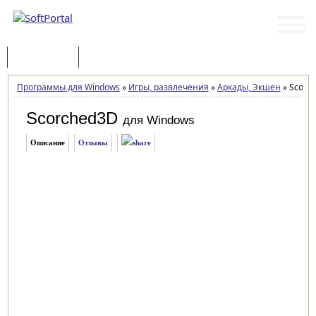
Программы
Статьи
Программы для Windows
»
Игры, развлечения
»
Аркады, Экшен
»
Scorch
Scorched3D
для Windows
Описание
Отзывы