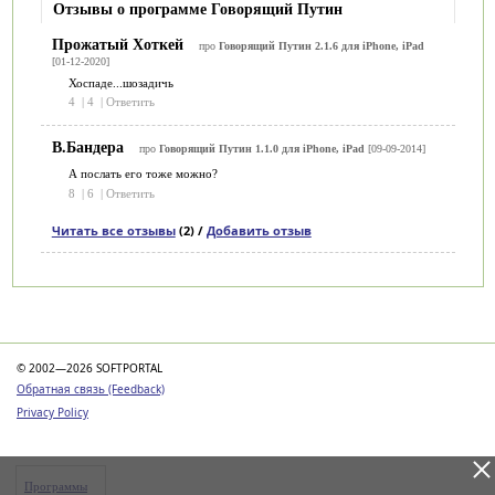
Отзывы о программе Говорящий Путин
Прожатый Хоткей
про
Говорящий Путин 2.1.6 для iPhone, iPad
[01-12-2020]
Хоспаде...шозадичь
4
|
4
|
Ответить
В.Бандера
про
Говорящий Путин 1.1.0 для iPhone, iPad
[09-09-2014]
А послать его тоже можно?
8
|
6
|
Ответить
Читать все отзывы
(2) /
Добавить отзыв
Категории
© 2002—2026 SOFTPORTAL
Обратная связь (Feedback)
Privacy Policy
Программы