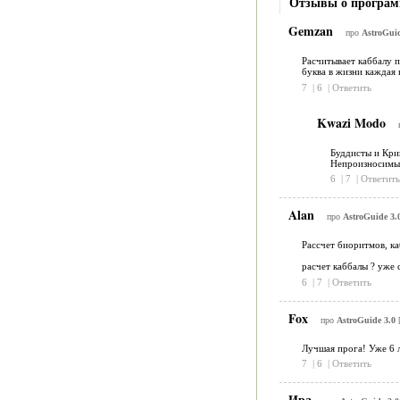
Отзывы о програм
Gemzan
про
AstroGuid
Расчитывает каббалу п
буква в жизни каждая 
7
|
6
|
Ответить
Kwazi Modo
Буддисты и Криш
Непроизносимые
6
|
7
|
Ответить
Alan
про
AstroGuide 3.
Рассчет биоритмов, к
расчет каббалы ? уже с
6
|
7
|
Ответить
Fox
про
AstroGuide 3.0
[
Лучшая прога! Уже 6 л
7
|
6
|
Ответить
Ира