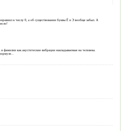
иравнил к числу 0, а об существовании буквы Ё и Э вообще забыл. А
число!
 и фамилии как акустические вибрации накладываемые на человека.
ормуле...