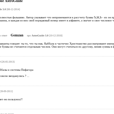
ме AstroGuide
e 3.0
[08-12-2014]
олностью фальшиво. Автор указывает что непринемаются к рассчету буквы Ъ,Ы,Ь - их он пр
важна, и каждая из них свой порядковый номер имеет в алфавите, а значит и свое числовое 
Gemzan
в ответ
про
AstroGuide 3.0
[10-12-2018]
наиты говорят: ты то, что ты ешь. Каббала и частично Христианство рассматривают имена
 буквы не считаются отдельным числом. Они могут считаться по другому, меняя суммы в ф
0
[26-05-2013]
аббалы и системы Пифагора
овсем звезданулись ? ...
28-09-2011]
ет ею пользуюсь!!