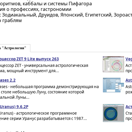
иоритмов, каббалы и системы Пифагора
я о профессиях, гастрономии
: Зодиакальный, Друидов, Японский, Египетский, Зороа
о граблям
а "Астрология"
цессор ZET 9 Lite выпуск 263
Veg
цессор ZET - универсальная астрологическая
Аст
ма, мощный инструмент для...
про
ases 2.2
Ast
ases - небольшая программа демонстрирующая на
Ast
 столе небольшую Луну, состояние которой
рож
альной Луны...
Uranus) 9.6.2P
Ас
Uranus) - астрологическое программное
Ст
ние серии Уранус разрабатывается с 1987...
про