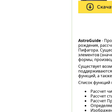
AstroGuide
- Про
рождения, рассч
Пифагора. Сущес
элементов (знач
формы, производ
Существует возм
поддерживаются 
функций, а такж
Список функций
Рассчет чи
Рассчет ст
Рассчет Пр
Определяе
Изображен