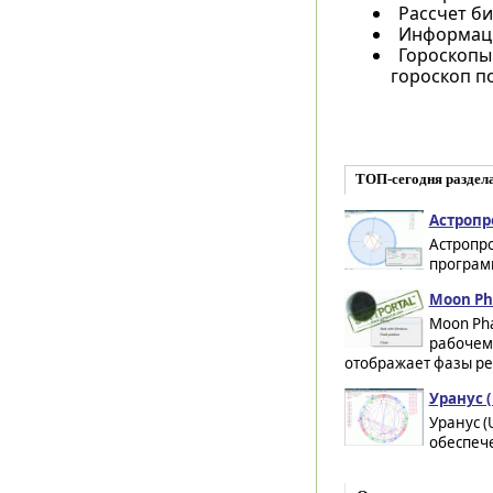
Рассчет б
Информаци
Гороскопы
гороскоп п
ТОП-сегодня раздел
Астропро
Астропро
програм
Moon Ph
Moon Ph
рабочем
отображает фазы ре
Уранус (
Уранус (
обеспече