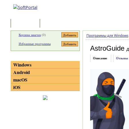
Программы
Статьи
Корзина закачек
(
0
)
Программы для Windows
Избранные программы
AstroGuide
д
Категории
Описание
Отзывы
Windows
Android
macOS
iOS