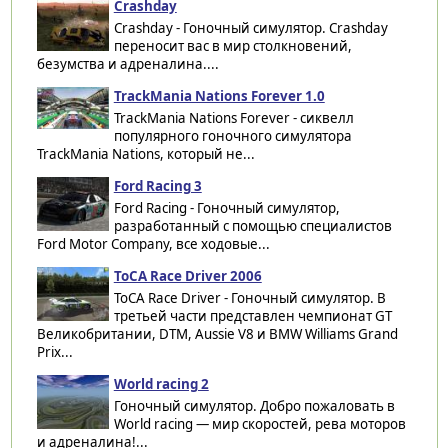
Crashday
Crashday - Гоночный симулятор. Crashday
переносит вас в мир столкновений,
безумства и адреналина....
TrackMania Nations Forever 1.0
TrackMania Nations Forever - сиквелл
популярного гоночного симулятора
TrackMania Nations, который не...
Ford Racing 3
Ford Racing - Гоночный симулятор,
разработанный с помощью специалистов
Ford Motor Company, все ходовые...
ToCA Race Driver 2006
ToCA Race Driver - Гоночный симулятор. В
третьей части представлен чемпионат GT
Великобритании, DTM, Aussie V8 и BMW Williams Grand
Prix...
World racing 2
Гоночный симулятор. Добро пожаловать в
World racing — мир скоростей, рева моторов
и адреналина!...