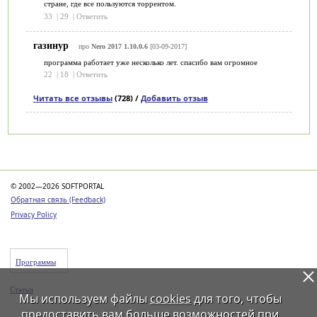
стране, где все пользуются торрентом.
33
|
29
|
Ответить
газинур
про
Nero 2017 1.10.0.6
[03-09-2017]
программа работает уже несколько лет. спасибо вам огромное
22
|
18
|
Ответить
Читать все отзывы
(728) /
Добавить отзыв
Категории
© 2002—2026 SOFTPORTAL
Обратная связь (Feedback)
Privacy Policy
Программы
Статьи
Мы используем файлы
cookies
для того, чтобы
предоставить вам больше возможностей при