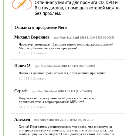
Отличная утилита для прожига CD, DVD и
Blu-ray дисков, с помощью которой можно
без проблем...
Отзывы о программе Nero
Михаил Воронцов
про
Nero Standard 2018 1.10.0.9
[03-10-2019]
Чересчур громоздкая! Занимает много места на жестком диске!
Много добавили не нужных программ!
16
|
23
|
Ответить
Павел25
про
Nero Standard 2018 1.10.0.9
[18-07-2019]
Давно от данной проги отказался, одни ошибки при записи
20
|
11
|
Ответить
Сергей
про
Nero Standard 2018 1.10.0.9
[11-07-2018]
Подскажите, почему записаный диск в компьютере
проигрывается, а в проигроватиле МР3 нет?
41
|
87
|
Ответить
Алексей
про
Nero Standard 2018 1.10.0.9
[02-01-2018]
Херня! Программа устанавливалась так долго, что я плюнул, за
это время скачал и установил другую прогу, и записал диск. Вы
вообще цену на нее видели? Она и доллара не стоит. Особенно в