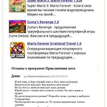
Super Mario 3: Mario Forever 7.02e
Super Mario 3: Mario Forever - Если в свое
время вы часами гоняли водопроводчика
Марио на своей...
Zuma's Revenge 1.0
Zuma's Revenge - продолжение
триумфального шествия популярной игры
Zuma Deluxe. Вам как и в предыдущей...
Mario Forever Irrational Travel 1.0
Очередная вариация популярного
платформера Mario Forever с хорошо
знакомыми по предыдущим...
Отзывы о программе Приключения кота
Денис
про
Приключения кота 2.11
[15-07-2011]
И всё-таки, я беру первый ключ и бегу вниз за вторым.
Вернуться не выходит. Как вернуть кота назад?
Из-за этого у меня не выходит идти дальше.
Юрий писал - пошли кота к ключу, а плиту без него выше и
правее.
Не регистрируются уровни? Откройте польз. уровни и выберите
Стандартные.
Чтобы пройти все уровни до 19, нужно внимательно читать
справку.