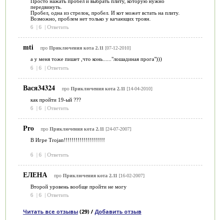
Просто нажать пробел и выбрать плиту, которую нужно
передвинуть.
Пробел, одна из стрелок, пробел. И кот может встать на плиту.
Возможно, проблем нет только у качающих троян.
6
|
6
|
Ответить
mti
про
Приключения кота 2.11
[07-12-2010]
а у меня тоже пишет ,что конь......"лошадиная прога")))
6
|
6
|
Ответить
Вася34324
про
Приключения кота 2.11
[14-04-2010]
как пройти 19-ый ???
6
|
6
|
Ответить
Pro
про
Приключения кота 2.11
[24-07-2007]
В Игре Trojan!!!!!!!!!!!!!!!!!!!!!
6
|
6
|
Ответить
ЕЛЕНА
про
Приключения кота 2.11
[16-02-2007]
Второй уровень вообще пройти не могу
6
|
6
|
Ответить
Читать все отзывы
(29) /
Добавить отзыв