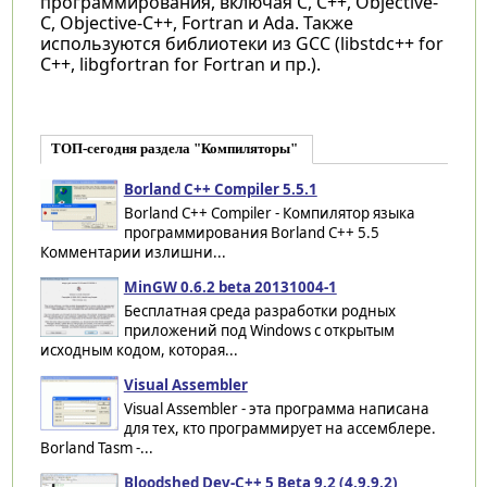
программирования, включая C, C++, Objective-
C, Objective-C++, Fortran и Ada. Также
используются библиотеки из GCC (libstdc++ for
C++, libgfortran for Fortran и пр.).
ТОП-сегодня раздела "Компиляторы"
Borland C++ Compiler 5.5.1
Borland C++ Compiler - Компилятор языка
программирования Borland C++ 5.5
Комментарии излишни...
MinGW 0.6.2 beta 20131004-1
Бесплатная среда разработки родных
приложений под Windows с открытым
исходным кодом, которая...
Visual Assembler
Visual Assembler - эта программа написана
для тех, кто программирует на ассемблере.
Borland Tasm -...
Bloodshed Dev-C++ 5 Beta 9.2 (4.9.9.2)