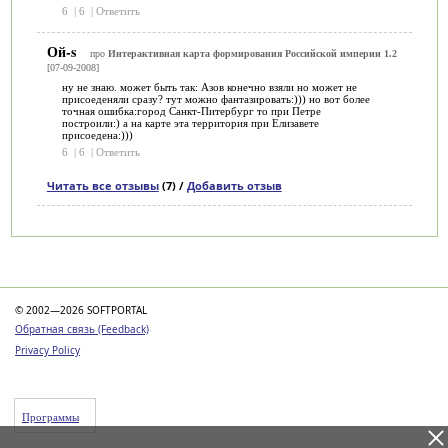
6
|
6
|
Ответить
Ой-s
про
Интерактивная карта формирования Российской империи 1.2
[07-09-2008]
ну не знаю. может быть так: Азов конечно взяли но может не
присоеденяли сразу? тут можно фантазировать:))) но вот более
точная ошибка:город Санкт-Питербург то при Петре
построили:) а на карте эта территория при Елизавете
присоедена:)))
6
|
6
|
Ответить
Читать все отзывы
(7) /
Добавить отзыв
Категории
© 2002—2026 SOFTPORTAL
Обратная связь (Feedback)
Privacy Policy
Программы