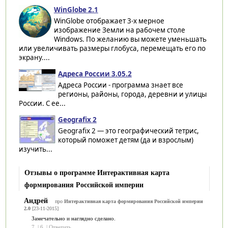
WinGlobe 2.1
WinGlobe отображает 3-х мерное
изображение Земли на рабочем столе
Windows. По желанию вы можете уменьшать
или увеличивать размеры глобуса, перемещать его по
экрану....
Адреса России 3.05.2
Адреса России - программа знает все
регионы, районы, города, деревни и улицы
России. С ее...
Geografix 2
Geografix 2 — это географический тетрис,
который поможет детям (да и взрослым)
изучить...
Отзывы о программе Интерактивная карта
формирования Российской империи
Андрей
про
Интерактивная карта формирования Российской империи
2.0
[23-11-2015]
Замечательно и наглядно сделано.
7
|
6
|
Ответить