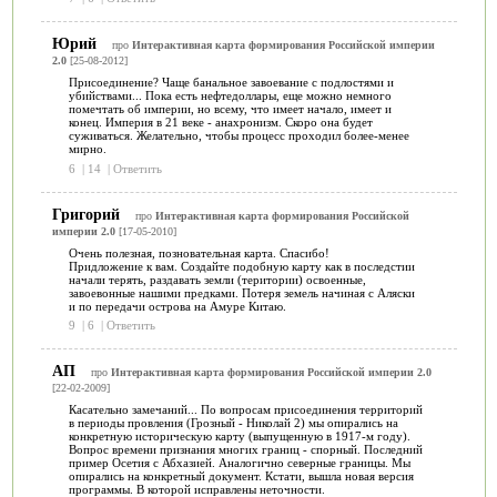
Юрий
про
Интерактивная карта формирования Российской империи
2.0
[25-08-2012]
Присоединение? Чаще банальное завоевание с подлостями и
убийствами... Пока есть нефтедоллары, еще можно немного
помечтать об империи, но всему, что имеет начало, имеет и
конец. Империя в 21 веке - анахронизм. Скоро она будет
суживаться. Желательно, чтобы процесс проходил более-менее
мирно.
6
|
14
|
Ответить
Григорий
про
Интерактивная карта формирования Российской
империи 2.0
[17-05-2010]
Очень полезная, позновательная карта. Спасибо!
Придложение к вам. Создайте подобную карту как в последстии
начали терять, раздавать земли (територии) освоенные,
завоевонные нашими предками. Потеря земель начиная с Аляски
и по передачи острова на Амуре Китаю.
9
|
6
|
Ответить
АП
про
Интерактивная карта формирования Российской империи 2.0
[22-02-2009]
Касательно замечаний... По вопросам присоединения территорий
в периоды провления (Грозный - Николай 2) мы опирались на
конкретную историческую карту (выпущенную в 1917-м году).
Вопрос времени признания многих границ - спорный. Последний
пример Осетия с Абхазией. Аналогично северные границы. Мы
опирались на конкретный документ. Кстати, вышла новая версия
программы. В которой исправлены неточности.