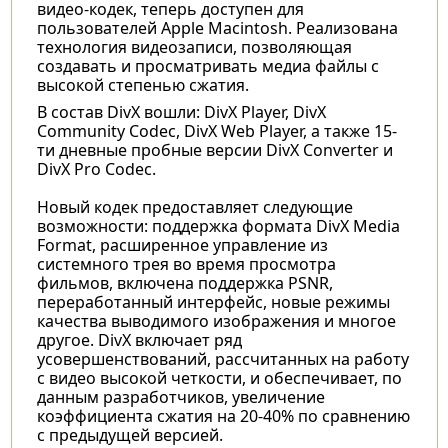
видео-кодек, теперь доступен для
пользователей Apple Macintosh. Реализована
технология видеозаписи, позволяющая
создавать и просматривать медиа файлы с
высокой степенью сжатия.
В состав DivX вошли: DivX Player, DivX
Community Codec, DivX Web Player, а также 15-
ти дневные пробные версии DivX Converter и
DivX Pro Codec.
Новый кодек предоставляет следующие
возможности: поддержка формата DivX Media
Format, расширенное управление из
системного трея во время просмотра
фильмов, включена поддержка PSNR,
переработанный интерфейс, новые режимы
качества выводимого изображения и многое
другое. DivX включает ряд
усовершенствований, рассчитанных на работу
с видео высокой четкости, и обеспечивает, по
данным разработчиков, увеличение
коэффициента сжатия на 20-40% по сравнению
с предыдущей версией.