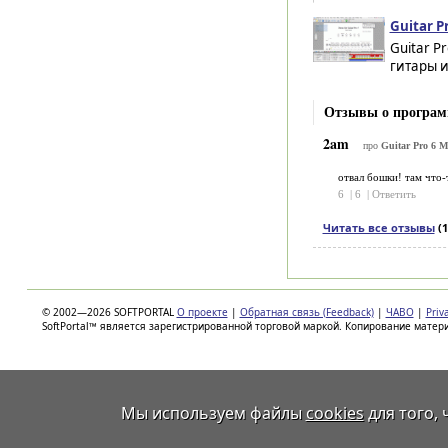
Guitar P
Guitar P
гитары и
Отзывы о программ
2am
про
Guitar Pro 6 M
отвал бошки! там что-
6
|
6
|
Ответить
Читать все отзывы
(1
© 2002—2026 SOFTPORTAL
О проекте
|
Обратная связь (Feedback)
|
ЧАВО
|
Priv
SoftPortal™ является зарегистрированной торговой маркой. Копирование матер
Мы используем файлы
cookies
для того,