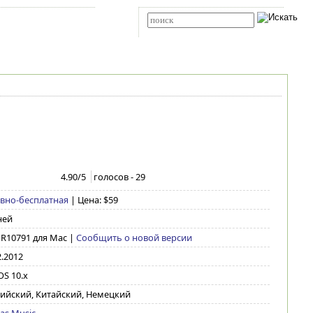
Карта сайта
RSS
Расширенный поиск
4.90
/5
голосов -
29
вно-бесплатная
| Цена: $59
ней
1 R10791 для Mac
|
Сообщить о новой версии
2.2012
S 10.x
ийский, Китайский, Немецкий