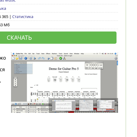
as Music
ыка
5 365 |
Статистика
43 Мб
СКАЧАТЬ
нжо
ся
ь