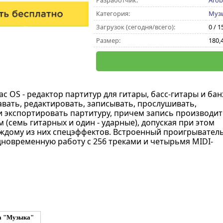
Разработчик:
Arob
Категория:
Муз
Загрузок (сегодня/всего):
0 / 1
Размер:
180,
c OS - редактор партитур для гитары, басс-гитары и ба
авать, редактировать, записывать, прослушивать,
 экспортировать партитуру, причем запись производит
 (семь гитарных и один - ударные), допуская при этом
ждому из них спецэффектов. Встроенный проигрывател
новременную работу с 256 треками и четырьмя MIDI-
а "Музыка"