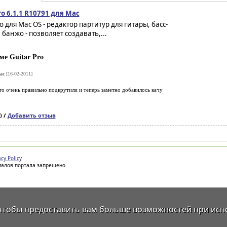
ro 6.1.1 R10791 для Mac
ro для Mac OS - редактор партитур для гитары, басс-
 банжо - позволяет создавать,...
е Guitar Pro
ac
[16-02-2011]
то очень правильно подкрутили и теперь заметно добавилось качу
) /
Добавить отзыв
acy Policy
иалов портала запрещено.
 чтобы предоставить вам больше возможностей при исп