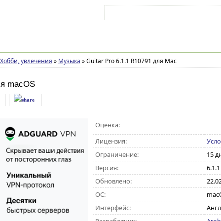
Войти на аккаунт
Зарегистрироваться
Хобби, увлечения
»
Музыка
»
Guitar Pro 6.1.1 R10791 для Mac
ля macOS
Оценка:
Лицензия:
Усло
Ограничение:
15 д
Версия:
6.1.
Обновлено:
22.0
ОС:
macO
Интерфейс:
Англ