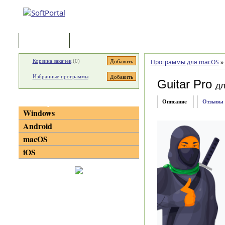
Программы
Статьи
Корзина закачек
(
0
)
Программы для macOS
»
Избранные программы
Guitar Pro
д
Категории
Описание
Отзывы
Windows
Android
macOS
iOS