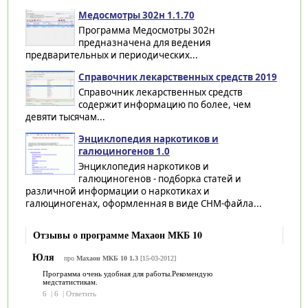
Медосмотры 302н 1.1.70
Программа Медосмотры 302н
предназначена для ведения
предварительных и периодических...
Справочник лекарственных средств 2019
Справочник лекарственных средств
содержит информацию по более, чем
девяти тысячам...
Энциклопедия наркотиков и
галюциногенов 1.0
Энциклопедия наркотиков и
галюциногенов - подборка статей и
различной информации о наркотиках и
галюциногенах, оформленная в виде CHM-файла...
Отзывы о программе Махаон МКБ 10
Юля
про
Махаон МКБ 10 1.3
[15-03-2012]
Программа очень удобная для работы.Рекомендую
медстатистикам.
6
|
6
|
Ответить