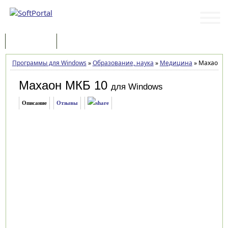
Программы
Статьи
Программы для Windows
»
Образование, наука
»
Медицина
»
Махаон МК
Махаон МКБ 10
для Windows
Описание
Отзывы