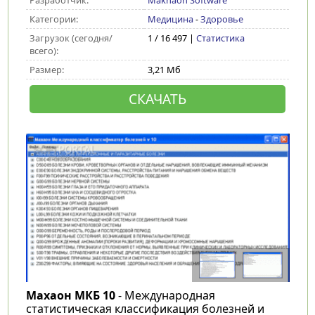
Разработчик:
Makhaon Software
Категории:
Медицина
-
Здоровье
Загрузок (сегодня/
1 / 16 497 |
Статистика
всего):
Размер:
3,21 Мб
СКАЧАТЬ
Махаон МКБ 10
- Международная
статистическая классификация болезней и