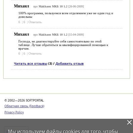
Михаил
про
Makhaon МКБ 10 1.2
[26-06-2009]
100% программа, пользуемся всем отделением уже не один год и
довольны
6
|
6
|
Ответить
Михаил
про
Makhaon МКБ 10 1.2
[15-04-2009]
Господа, не диагностируйте себя самостоятельно по этой
таблице. Лучше обратиться за квалифицированной помощью к
врачам.
6
|
6
|
Ответить
Читать все отзывы
(3) /
Добавить отзыв
Категории
© 2002—2026 SOFTPORTAL
Обратная связь (Feedback)
Privacy Policy
Мы используем файлы
cookies
для того, чтобы
Программы