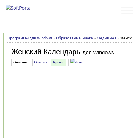
Программы
Статьи
Программы для Windows
»
Образование, наука
»
Медицина
»
Женский К
Женский Календарь
для Windows
Описание
Отзывы
Купить