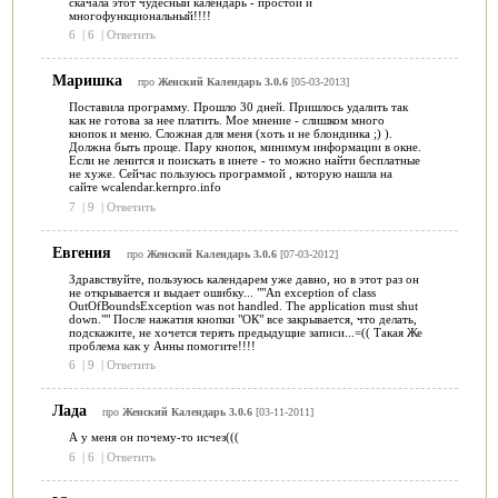
скачала этот чудесный календарь - простой и
многофункциональный!!!!
6
|
6
|
Ответить
Маришка
про
Женский Календарь 3.0.6
[05-03-2013]
Поставила программу. Прошло 30 дней. Пришлось удалить так
как не готова за нее платить. Мое мнение - слишком много
кнопок и меню. Сложная для меня (хоть и не блондинка ;) ).
Должна быть проще. Пару кнопок, минимум информации в окне.
Если не ленится и поискать в инете - то можно найти бесплатные
не хуже. Сейчас пользуюсь программой , которую нашла на
сайте wcalendar.kernpro.info
7
|
9
|
Ответить
Евгения
про
Женский Календарь 3.0.6
[07-03-2012]
Здравствуйте, пользуюсь календарем уже давно, но в этот раз он
не открывается и выдает ошибку... ""An exception of class
OutOfBoundsException was not handled. The application must shut
down."" После нажатия кнопки "ОК" все закрывается, что делать,
подскажите, не хочется терять предыдущие записи...=(( Такая Же
проблема как у Анны помогите!!!!
6
|
9
|
Ответить
Лада
про
Женский Календарь 3.0.6
[03-11-2011]
А у меня он почему-то исчез(((
6
|
6
|
Ответить