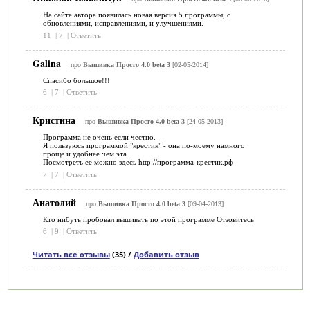
На сайте автора появилась новая версия 5 программы, с
обновлениями, исправлениями, и улучшениями.
11
|
7
|
Ответить
Galina
про
Вышивка Просто 4.0 beta 3
[02-05-2014]
Спасибо большое!!!
6
|
7
|
Ответить
Кристина
про
Вышивка Просто 4.0 beta 3
[24-05-2013]
Программа не очень если честно.
Я пользуюсь программой "крестик" - она по-моему намного
проще и удобнее чем эта.
Посмотреть ее можно здесь http://программа-крестик.рф
7
|
7
|
Ответить
Анатолий
про
Вышивка Просто 4.0 beta 3
[09-04-2013]
Кто нибуть пробовал вышивать по этой программе Отзовитесь
6
|
9
|
Ответить
Читать все отзывы
(35) /
Добавить отзыв
Категории