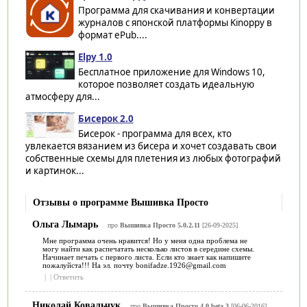
Программа для скачивания и конвертации
журналов с японской платформы Kinoppy в
формат ePub....
Elpy 1.0
Бесплатное приложение для Windows 10,
которое позволяет создать идеальную
атмосферу для...
Бисерок 2.0
Бисерок - программа для всех, кто
увлекается вязанием из бисера и хочет создавать свои
собственные схемы для плетения из любых фотографий
и картинок...
Отзывы о программе Вышивка Просто
Ольга Лымарь
про
Вышивка Просто 5.0.2.11
[26-09-2025]
Мне программа очень нравится! Но у меня одна проблема не
могу найти как распечатать несколько листов в середине схемы.
Начинает печать с первого листа. Если кто знает как напишите
пожалуйста!!! На эл. почту bonifadze.1926@gmail.com
|
|
Ответить
Николай Ковальчук
про
Вышивка Просто 4.0 beta 3
[06-06-2016]