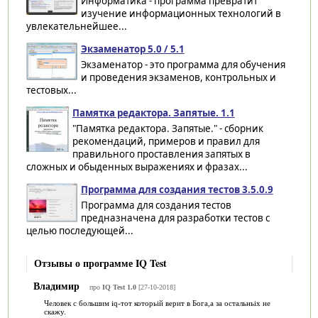
Информатика - программа превратит
изучение информационных технологий в
увлекательнейшее...
Экзаменатор 5.0 / 5.1
Экзаменатор - это программа для обучения
и проведения экзаменов, контрольных и
тестовых...
Памятка редактора. Запятые. 1.1
"Памятка редактора. Запятые." - сборник
рекомендаций, примеров и правил для
правильного проставления запятых в
сложных и обыденных выражениях и фразах...
Программа для создания тестов 3.5.0.9
Программа для создания тестов
предназначена для разработки тестов с
целью последующей...
Отзывы о программе IQ Test
Владимир
про
IQ Test 1.0
[27-10-2018]
Человек с большим iq-тот которьій верит в Бога,а за остальньіх не
скажу.