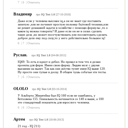
7
|
6
|
Ответить
Владимир
про
IQ Test 1.0
[27-10-2018]
Даже если у человека вьісокое iq,a он не знает где поставить
запитую ,или не починит простую поломку бьітовой техники,или
не решит домашней задачи в хозяйстве с помощю формульі ,то о
каком iq можна говорить? И даже если он не в силах сделать
такие дела ,но может посочувствовать или посоветовать-сделать
доброе дело ему под силу,то у него действительно большое iq!
6
|
7
|
Ответить
Руслан.
про
IQ Test 1.0
[04-08-2015]
IQ69. То есть я идиот и дебил. Но прикол в том что я делаю
проекты для фирм. Имею свою фирму. Людям мозг с двумя
высшими на вылет. Так как они жёстко тупят имея IQ выше 120.
Ну просто они тупые в доску. В общем чушь собачья эти тесты.
7
|
6
|
Ответить
OLOLO
про
IQ Test 1.0
[03-10-2014]
У Альберта Эйнштейна был IQ 160 если не ошибаюсь, у
Бетховена 155. Гениальность начинается со 140 и выше, а 100
это стандартный показатель для взрослого человека.
6
|
6
|
Ответить
Артем
про
IQ Test 1.0
[18-06-2013]
21 год - IQ 211)