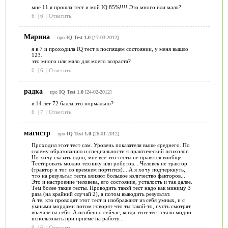
мне 11 я прошла тест и мой IQ 85%!!!! Это много или мало?
6
|
6
|
Ответить
Марина
про
IQ Test 1.0
[17-03-2012]
я в 7 и проходила IQ тест в поспящем состоянии, у меня вышло
123.
это много или мало для моего возраста?
6
|
6
|
Ответить
радка
про
IQ Test 1.0
[24-02-2012]
в 14 лет 72 балла,это нормально?
6
|
7
|
Ответить
магистр
про
IQ Test 1.0
[26-01-2012]
Проходил этот тест сам. Уровень показателя выше среднего. По
своему образованию и специальности я практический психолог.
Но хочу сказать одно, мне все эти тесты не нравятся вообще.
Тестировать можно технику или роботов... Человек не трактор
(трактор и тот со времнем портится)... А я хочу подчеркнуть,
что на результат теста влияют большое количество факторов...
Это и настроение человека, его состояние, усталость и так далее.
Тем более такие тесты. Проводить такой тест надо как миниму 3
раза (на крайний случай 2), а потом выводить результат.
А те, кто проводят этот тест и изображают из себя умных, и с
умными мордами потом говорят что ты такой-то, пусть смотрят
вначале на себя. А особенно сейчас, когда этот тест стало модно
использовать при приёме на работу...
9
|
6
|
Ответить