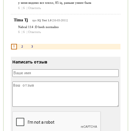
у меня видимо все плохо, 85 iq, раньше умнее была
6
|
6
|
Ответить
Tima Tj
про
IQ Test 1.0
[16-03-2011]
Nabral 114 :D heeh normalno
6
|
6
|
Ответить
1
2
3
Написать отзыв