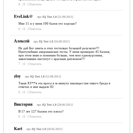
6
|
6
|
Ответить
EveLink@
про
IQ Test 1.0
[21-08-2011]
Мне 11 и у меня 100 балов это хорошо?
6
|
6
|
Ответить
Алексей
про
IQ Test 1.0
[16-08-2011]
Не дай Бог иметь в этих тестилках большой результат!!!
Наитупейшие американские тесты. У меня примерно 45 баллов,
при этом знаю и понимаю больше, чем мои однокурсники,
закончившие институт с красным дипломом!!!
7
|
6
|
Ответить
zloy
про
IQ Test 1.0
[12-08-2011]
Такая ХУ**я эта прога я за минуту наклацал там такого бреда в
ответах и мне выдало 82
6
|
6
|
Ответить
Виктория
про
IQ Test 1.0
[28-06-2011]
В 17 лет 127 баллов это плохо?
6
|
6
|
Ответить
Kari
про
IQ Test 1.0
[20-05-2011]