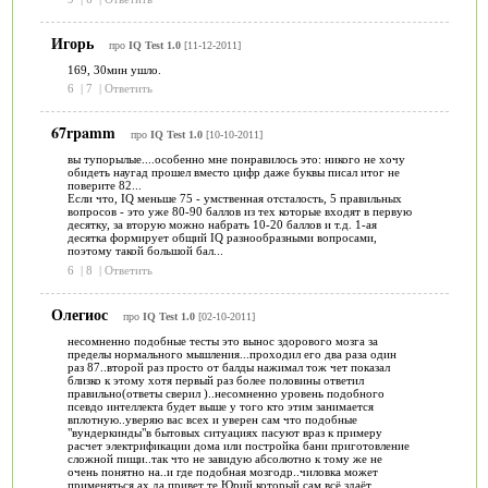
Игорь
про
IQ Test 1.0
[11-12-2011]
169, 30мин ушло.
6
|
7
|
Ответить
67rpamm
про
IQ Test 1.0
[10-10-2011]
вы тупорылые....особенно мне понравилось это: никого не хочу
обидеть наугад прошел вместо цифр даже буквы писал итог не
поверите 82...
Если что, IQ меньше 75 - умственная отсталость, 5 правильных
вопросов - это уже 80-90 баллов из тех которые входят в первую
десятку, за вторую можно набрать 10-20 баллов и т.д. 1-ая
десятка формирует общий IQ разнообразными вопросами,
поэтому такой большой бал...
6
|
8
|
Ответить
Олегиос
про
IQ Test 1.0
[02-10-2011]
несомненно подобные тесты это вынос здорового мозга за
пределы нормального мышления...проходил его два раза один
раз 87..второй раз просто от балды нажимал тож чет показал
близко к этому хотя первый раз более половины ответил
правильно(ответы сверил )..несомненно уровень подобного
псевдо интеллекта будет выше у того кто этим занимается
вплотную..уверяю вас всех и уверен сам что подобные
"вундеркинды"в бытовых ситуациях пасуют враз к примеру
расчет электрификации дома или постройка бани приготовление
сложной пищи..так что не завидую абсолютно к тому же не
очень понятно на..и где подобная мозгодр..чиловка может
применяться ах да привет те Юрий который сам всё здаёт