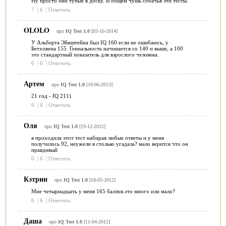
Ну просто они тупые в доску. В общем чушь собачья эти тесты.
7
|
6
|
Ответить
OLOLO
про
IQ Test 1.0
[03-10-2014]
У Альберта Эйнштейна был IQ 160 если не ошибаюсь, у
Бетховена 155. Гениальность начинается со 140 и выше, а 100
это стандартный показатель для взрослого человека.
6
|
6
|
Ответить
Артем
про
IQ Test 1.0
[18-06-2013]
21 год - IQ 211)
6
|
6
|
Ответить
Оля
про
IQ Test 1.0
[19-12-2012]
я проходила этот тест набирая любые ответы и у меня
получилось 92, неужели я столько угадала? мало верится что он
правдивый
6
|
6
|
Ответить
Кэтрин
про
IQ Test 1.0
[18-05-2012]
Мне четырнадцать у меня 165 баллов.это много или мало?
6
|
6
|
Ответить
Даша
про
IQ Test 1.0
[11-04-2012]