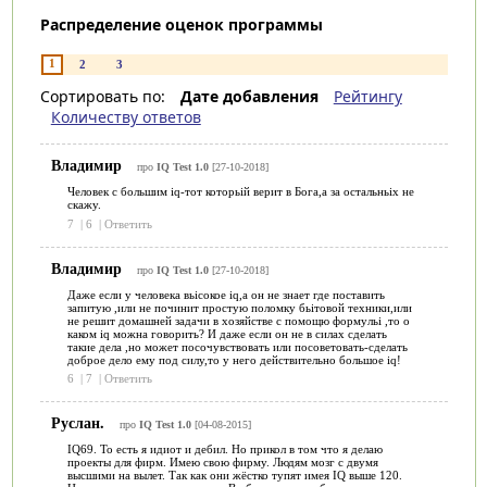
Распределение оценок программы
1
2
3
Сортировать по:
Дате добавления
Рейтингу
Количеству ответов
Владимир
про
IQ Test 1.0
[27-10-2018]
Человек с большим iq-тот которьій верит в Бога,а за остальньіх не
скажу.
7
|
6
|
Ответить
Владимир
про
IQ Test 1.0
[27-10-2018]
Даже если у человека вьісокое iq,a он не знает где поставить
запитую ,или не починит простую поломку бьітовой техники,или
не решит домашней задачи в хозяйстве с помощю формульі ,то о
каком iq можна говорить? И даже если он не в силах сделать
такие дела ,но может посочувствовать или посоветовать-сделать
доброе дело ему под силу,то у него действительно большое iq!
6
|
7
|
Ответить
Руслан.
про
IQ Test 1.0
[04-08-2015]
IQ69. То есть я идиот и дебил. Но прикол в том что я делаю
проекты для фирм. Имею свою фирму. Людям мозг с двумя
высшими на вылет. Так как они жёстко тупят имея IQ выше 120.