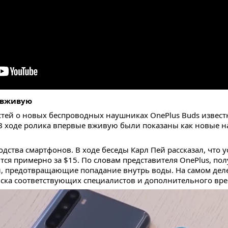
ы вживую
тей о новых беспроводных наушниках OnePlus Buds извес
 В ходе ролика впервые вживую были показаны как новые 
ства смартфонов. В ходе беседы Карл Пей рассказал, что ус
тся примерно за $15. По словам представителя OnePlus, пол
, предотвращающие попадание внутрь воды. На самом деле 
иска соответствующих специалистов и дополнительного вр