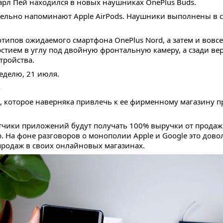
арл Пей находился в новых наушниках OnePlus Buds.
тельно напоминают Apple AirPods. Наушники выполнены в си
отипов ожидаемого смартфона OnePlus Nord, а затем и вовс
ерстием в углу под двойную фронтальную камеру, а сзади ве
тройства.
неделю, 21 июля.
e
, которое наверняка привлечь к ее фирменному магазину п
тчики приложений будут получать 100% выручки от продаж ч
р. На фоне разговоров о монополии Apple и Google это дов
 продаж в своих онлайновых магазинах.