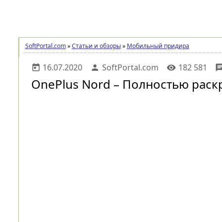
ПРОГРАММЫ
СТАТЬИ И ОБЗОРЫ
SoftPortal.com
»
Статьи и обзоры
»
Мобильный придира
16.07.2020
SoftPortal.com
182 581
today
person
visibility
ch
OnePlus Nord – Полностью раск