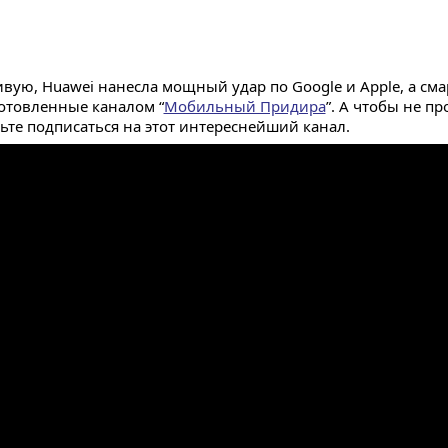
вую, Huawei нанесла мощный удар по Google и Apple, а сма
отовленные каналом “
Мобильный Придира
”. А чтобы не п
ьте подписаться на этот интереснейший канал.