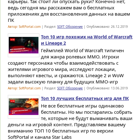
карьеры. Так стоит ли опускать руки? Конечно нет,
ведь сегодня мы расскажем вам о бесплатных
приложениях для восстановления данных на вашем
ПК
Автор: SoftPortal.com
| Раздел:
SOFT Обозрение
| Опубликовано: 26.12.2019
Топ 10 игр похожих на World of Warcraft
и Lineage 2
Геймплей World of Warcraft типичен
для жанра ролевых MMO. Игроки
создают персонажа чтобы взаимодействовать с
жителями игрового мира, исследуют локации,
выполняют квесты, и сражаются. Lineage 2 и WoW
задали высокую планку для будущих MMO-игр
Автор: SoftPortal.com
| Раздел:
SOFT Обозрение
| Опубликовано: 13.06.2019
Топ 10 лучших бесплатных игр для ПК
Не все бесплатные игры одинаково
бесплатны. Но мы постарались собрать
те, которые не будут выманивать ваши
деньги на игровой контент. Представляем вашему
вниманию ТОП 10 бесплатных игр по версии
SoftPortal и канала Star Labs