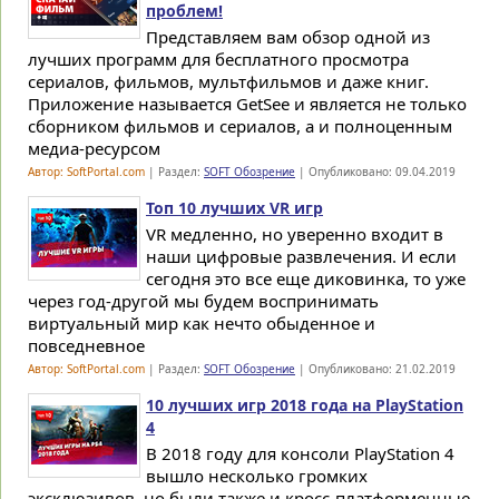
проблем!
Представляем вам обзор одной из
лучших программ для бесплатного просмотра
сериалов, фильмов, мультфильмов и даже книг.
Приложение называется GetSee и является не только
сборником фильмов и сериалов, а и полноценным
медиа-ресурсом
Автор: SoftPortal.com
| Раздел:
SOFT Обозрение
| Опубликовано: 09.04.2019
Топ 10 лучших VR игр
VR медленно, но уверенно входит в
наши цифровые развлечения. И если
сегодня это все еще диковинка, то уже
через год-другой мы будем воспринимать
виртуальный мир как нечто обыденное и
повседневное
Автор: SoftPortal.com
| Раздел:
SOFT Обозрение
| Опубликовано: 21.02.2019
10 лучших игр 2018 года на PlayStation
4
В 2018 году для консоли PlayStation 4
вышло несколько громких
эксклюзивов, но были также и кросс-платформенные