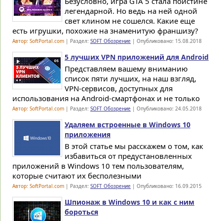
Безусловно, игра GTA 5 стала поистине
легендарной. Но ведь на ней одной
свет клином не сошелся. Какие еще
есть игрушки, похожие на знаменитую франшизу?
Автор: SoftPortal.com
| Раздел:
SOFT Обозрение
| Опубликовано: 15.08.2018
5 лучших VPN приложений для Android
Представляем вашему вниманию
список пяти лучших, на наш взгляд,
VPN-сервисов, доступных для
использования на Android-смартфонах и не только
Автор: SoftPortal.com
| Раздел:
SOFT Обозрение
| Опубликовано: 24.05.2018
Удаляем встроенные в Windows 10
приложения
В этой статье мы расскажем о том, как
избавиться от предустановленных
приложений в Windows 10 тем пользователям,
которые считают их бесполезными
Автор: SoftPortal.com
| Раздел:
SOFT Обозрение
| Опубликовано: 16.09.2015
Шпионаж в Windows 10 и как с ним
бороться