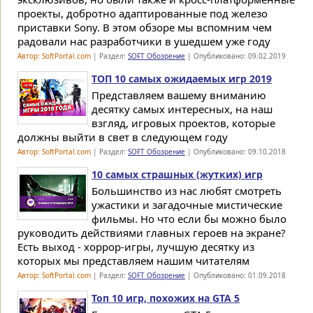
проекты, добротно адаптированные под железо
приставки Sony. В этом обзоре мы вспомним чем
радовали нас разработчики в ушедшем уже году
Автор: SoftPortal.com
| Раздел:
SOFT Обозрение
| Опубликовано: 09.02.2019
ТОП 10 самых ожидаемых игр 2019
Представляем вашему вниманию
десятку самых интересных, на наш
взгляд, игровых проектов, которые
должны выйти в свет в следующем году
Автор: SoftPortal.com
| Раздел:
SOFT Обозрение
| Опубликовано: 09.10.2018
10 самых страшных (жутких) игр
Большинство из нас любят смотреть
ужастики и загадочные мистические
фильмы. Но что если бы можно было
руководить действиями главных героев на экране?
Есть выход - хоррор-игры, лучшую десятку из
которых мы представляем нашим читателям
Автор: SoftPortal.com
| Раздел:
SOFT Обозрение
| Опубликовано: 01.09.2018
Топ 10 игр, похожих на GTA 5