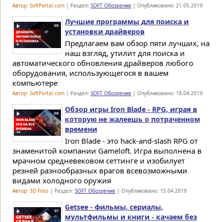
Автор: SoftPortal.com
| Раздел:
SOFT Обозрение
| Опубликовано: 21.05.2019
Лучшие программы для поиска и
установки драйверов
Предлагаем вам обзор пяти лучших, на
наш взгляд, утилит для поиска и
автоматического обновления драйверов любого
оборудования, использующегося в вашем
компьютере
Автор: SoftPortal.com
| Раздел:
SOFT Обозрение
| Опубликовано: 18.04.2019
Обзор игры Iron Blade - RPG, играя в
которую не жалеешь о потраченном
времени
Iron Blade - это hack-and-slash RPG от
знаменитой компании Gameloft. Игра выполнена в
мрачном средневековом сеттинге и изобилует
резней разнообразных врагов всевозможными
видами холодного оружия
Автор: 3D Files
| Раздел:
SOFT Обозрение
| Опубликовано: 15.04.2019
Getsee - фильмы, сериалы,
мультфильмы и книги - качаем без