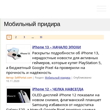
ПРОГРАММЫ
СТАТЬИ И ОБЗОРЫ
Мобильный придира
1
2
3
...
11
iPhone 13 – НАЧАЛО ЭПОХИ
Раскрыты подробности об iPhone 13,
нерадостные новости для активных
геймеров, которые купят PlayStation 5,
а бюджетный Google Pixel 4a проверили на
прочность и надёжность
Автор: SoftPortal.com
| Раздел:
Мобильный придира
| Опубликовано:
10.11.2020
iPhone 12 – ЧЕЛКА НАВСЕГДА
OLED-дисплей iPhone 12 показали на
новом снимке, флагманский планшет
Samsung избавился от недостатка
Galaxy S20, а Новый Google Pixel приятно удивил