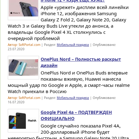
Apple «урежет» дисплеи всей линейки
iPhone 12, изображения Samsung
Galaxy Z Fold 2, Galaxy Note 20, Galaxy
Watch 3 и Galaxy Buds Live утекли до анонса, а
владельцы Google Pixel 4 XL столкнулись с
очередной проблемой
Автор: SoftPortal.com
| Раздел:
Мобильный придира
| Опубликовано:
23.07.2020
OnePlus Nord – Полностью раскрыт
дизайн
OnePlus Nord и OnePlus Buds впервые
показаны вживую, Huawei нанесла
мощный удар по Google и Apple, а смарт-часы realme
Watch приехали в Россию
Автор: SoftPortal.com
| Раздел:
Мобильный придира
| Опубликовано:
16.07.2020
Google Pixel 4a – ПОДТВЕРЖДЕН
ОФИЦИАЛЬНО
Google случайно показала Pixel 4A,
200-долларовый iPhone будет
невероятно быстрым, а Samsung Galaxy Note 20 Ultra