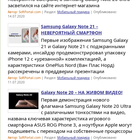
засветился на сайте интернет-магазина
Автор: SoftPortal.com
| Раздел:
Мобильный придира
| Опубликовано:
14.07.2020
Samsung Galaxy Note 21 –
НЕВЕРОЯТНЫЙ СМАРТФОН
Первые изображения Samsung Galaxy
21 и Galaxy Note 21 с подэкранными
камерами, инсайдэр продемонстрировал упаковку
iPhone 12 с «урезанной» комплектацией, а
характеристики OnePlus Nord (Ван Плас Норд)
рассекречены в преддверии презентации
Автор: SoftPortal.com
| Раздел:
Мобильный придира
| Опубликовано:
11.07.2020
Galaxy Note 20 – НА ЖИВОМ ВИДЕО!
Первая демонстрация нового
флагмана Samsung Galaxy Note 20 Ultra
с различными тонкостями на видео,
названа ключевая характеристика игрового
смартфона ASUS ROG Phone 3, а ноутбуки Apple могут
подешеветь с переходом на собственные процессоры
Автор: SoftPortal.com
| Раздел:
Мобильный придира
| Опубликовано: