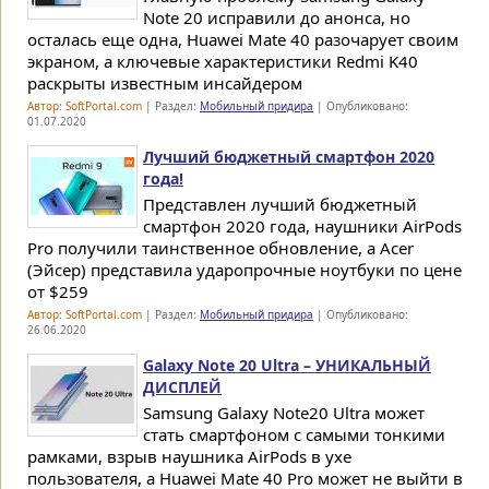
Note 20 исправили до анонса, но
осталась еще одна, Huawei Mate 40 разочарует своим
экраном, а ключевые характеристики Redmi K40
раскрыты известным инсайдером
Автор: SoftPortal.com
| Раздел:
Мобильный придира
| Опубликовано:
01.07.2020
Лучший бюджетный смартфон 2020
года!
Представлен лучший бюджетный
смартфон 2020 года, наушники AirPods
Pro получили таинственное обновление, а Acer
(Эйсер) представила ударопрочные ноутбуки по цене
от $259
Автор: SoftPortal.com
| Раздел:
Мобильный придира
| Опубликовано:
26.06.2020
Galaxy Note 20 Ultra – УНИКАЛЬНЫЙ
ДИСПЛЕЙ
Samsung Galaxy Note20 Ultra может
стать смартфоном с самыми тонкими
рамками, взрыв наушника AirPods в ухе
пользователя, а Huawei Mate 40 Pro может не выйти в