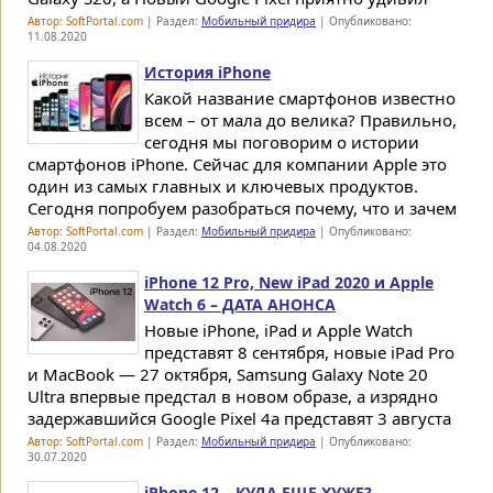
Автор: SoftPortal.com
| Раздел:
Мобильный придира
| Опубликовано:
11.08.2020
История iPhone
Какой название смартфонов известно
всем – от мала до велика? Правильно,
сегодня мы поговорим о истории
смартфонов iPhone. Сейчас для компании Apple это
один из самых главных и ключевых продуктов.
Сегодня попробуем разобраться почему, что и зачем
Автор: SoftPortal.com
| Раздел:
Мобильный придира
| Опубликовано:
04.08.2020
iPhone 12 Pro, New iPad 2020 и Apple
Watch 6 – ДАТА АНОНСА
Новые iPhone, iPad и Apple Watch
представят 8 сентября, новые iPad Pro
и MacBook — 27 октября, Samsung Galaxy Note 20
Ultra впервые предстал в новом образе, а изрядно
задержавшийся Google Pixel 4a представят 3 августа
Автор: SoftPortal.com
| Раздел:
Мобильный придира
| Опубликовано:
30.07.2020
iPhone 12 – КУДА ЕЩЕ ХУЖЕ?