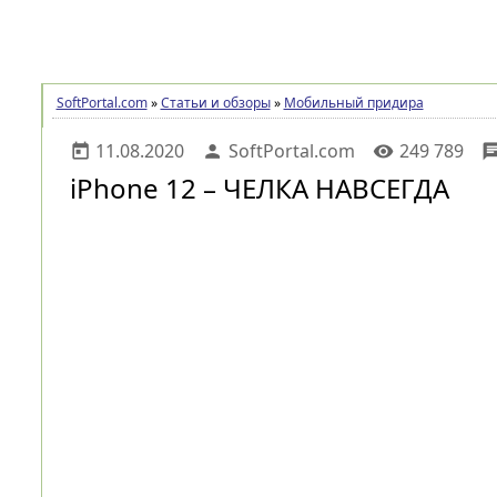
ПРОГРАММЫ
СТАТЬИ И ОБЗОРЫ
SoftPortal.com
»
Статьи и обзоры
»
Мобильный придира
11.08.2020
SoftPortal.com
249 789
today
person
visibility
ch
iPhone 12 – ЧЕЛКА НАВСЕГДА