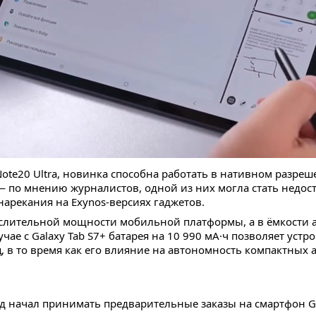
ote20 Ultra, новинка способна работать в нативном разре
— по мнению журналистов, одной из них могла стать недос
нарекания на Exynos-версиях гаджетов.
слительной мощности мобильной платформы, а в ёмкости а
ае с Galaxy Tab S7+ батарея на 10 990 мА·ч позволяет устр
, в то время как его влияние на автономность компактных а
 начал принимать предварительные заказы на смартфон Goo