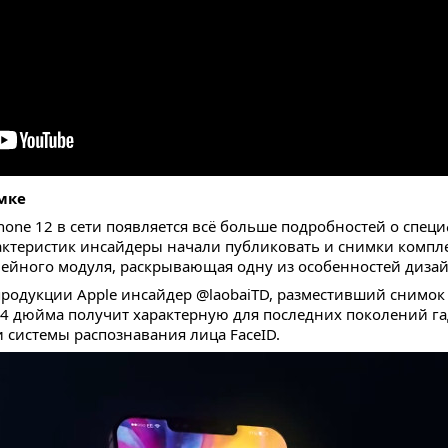
мке
one 12 в сети появляется всё больше подробностей о спец
арактеристик инсайдеры начали публиковать и снимки комп
сплейного модуля, раскрывающая одну из особенностей диз
одукции Apple инсайдер @laobaiTD, разместивший снимок в 
,4 дюйма получит характерную для последних поколений г
 системы распознавания лица FaceID.