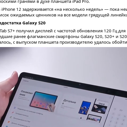
оскими гранями в духе планшета iPad Pro.
iPhone 12 задерживается «на несколько недель» — пока неи
 список ожидаемых ценников на все модели грядущей линей
достатка Galaxy S20
ab S7+ получил дисплей с частотой обновления 120 Гц дл
шие ранее флагманские смартфоны Galaxy S20, S20+ и S20 
алось, с выпуском планшета производителю удалось обойти