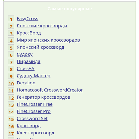
Самые популярные
EasyCross
1
Японские кроссворды
2
КроссВорд
3
Мир японских кроссвордов
4
Японский кроссворд
5
Судоку
6
Пирамида
7
Cross+A
8
Судоку Мастер
9
Decalion
10
Homacosoft CrosswordCreator
11
Генератор кроссвордов
12
FineCrosser Free
13
FineCrosser Pro
14
Crossword Set
15
Кроссворд
16
Клёст-кроссворд
17