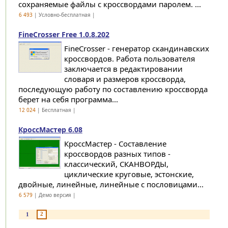
сохраняемые файлы с кроссвордами паролем. ...
6 493
| Условно-бесплатная |
FineCrosser Free 1.0.8.202
FineCrosser - генератор скандинавских
кроссвордов. Работа пользователя
заключается в редактировании
словаря и размеров кроссворда,
последующую работу по составлению кроссворда
берет на себя программа...
12 024
| Бесплатная |
КроссМастер 6.08
КроссМастер - Составление
кроссвордов разных типов -
классический, СКАНВОРДЫ,
циклические круговые, эстонские,
двойные, линейные, линейные с пословицами...
6 579
| Демо версия |
2
1