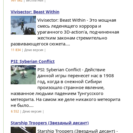
997 062
| Бесплатная |
Vivisector: Beast Within
Vivisector: Beast Within - Это мощная
смесь леденящего хоррора и
ураганного 3D-action'а, подчиненная
жестким законам стремительно
развивающегося сюжета....
11 834
| Демо версия |
PSI: Syberian Conflict
PSI: Syberian Conflict - Действие
данной игры перенесет нас в 1908
год, когда в снежной Сибири
произошло странное явление,
названное людьми падением Тунгусского
метеорита. На самом же деле никакого метеорита
не было....
6 552
| Демо версия |
Starship Troopers (Звездный десант)
Starship Troopers (Звездный десант) -