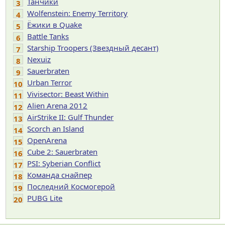
Танчики
3
Wolfenstein: Enemy Territory
4
Ёжики в Quake
5
Battle Tanks
6
Starship Troopers (Звездный десант)
7
Nexuiz
8
Sauerbraten
9
Urban Terror
10
Vivisector: Beast Within
11
Alien Arena 2012
12
AirStrike II: Gulf Thunder
13
Scorch an Island
14
OpenArena
15
Cube 2: Sauerbraten
16
PSI: Syberian Conflict
17
Команда снайпер
18
Последний Космогерой
19
PUBG Lite
20