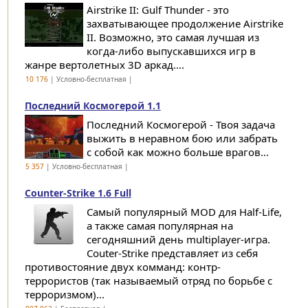
Airstrike II: Gulf Thunder - это
захватывающее продолжение Airstrike
II. Возможно, это самая лучшая из
когда-либо выпускавшихся игр в
жанре вертолетных 3D аркад....
10 176
| Условно-бесплатная |
Последний Космогерой 1.1
Последний Космогерой - Твоя задача
выжить в неравном бою или забрать
с собой как можно больше врагов...
5 357
| Условно-бесплатная |
Counter-Strike 1.6 Full
Самый популярный MOD для Half-Life,
а также самая популярная на
сегодняшний день multiplayer-игра.
Couter-Strike представляет из себя
противостояние двух комманд: контр-
террористов (так называемый отряд по борьбе с
терроризмом)...