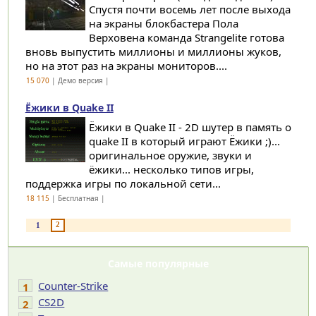
Спустя почти восемь лет после выхода
на экраны блокбастера Пола
Верховена команда Strangelite готова
вновь выпустить миллионы и миллионы жуков,
но на этот раз на экраны мониторов....
15 070
| Демо версия |
Ёжики в Quake II
Ёжики в Quake II - 2D шутер в память о
quake II в который играют Ёжики ;)...
оригинальное оружие, звуки и
ёжики... несколько типов игры,
поддержка игры по локальной сети...
18 115
| Бесплатная |
2
1
Самые популярные
Counter-Strike
1
CS2D
2