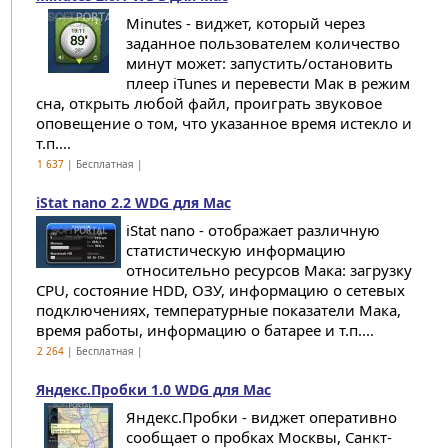
Minutes - виджет, который через
заданное пользователем количество
минут может: запустить/остановить
плеер iTunes и перевести Мак в режим
сна, открыть любой файл, проиграть звуковое
оповещение о том, что указанное время истекло и
т.п....
1 637
| Бесплатная |
iStat nano 2.2 WDG для Mac
iStat nano - отображает различную
статистическую информацию
относительно ресурсов Мака: загрузку
CPU, состояние HDD, ОЗУ, информацию о сетевых
подключениях, температурные показатели Мака,
время работы, информацию о батарее и т.п....
2 264
| Бесплатная |
Яндекс.Пробки 1.0 WDG для Mac
Яндекс.Пробки - виджет оперативно
сообщает о пробках Москвы, Санкт-