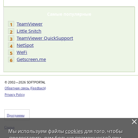
Самые популярные
TeamViewer
1
Little Snitch
2
TeamViewer QuickSupport
3
NetSpot
4
WeFi
5
Getscreen.me
6
© 2002—2026 SOFTPORTAL
Обратная связь (Feedback)
Privacy Policy
Программы
Статьи
Мы используем файлы
cookies
для того, чтобы