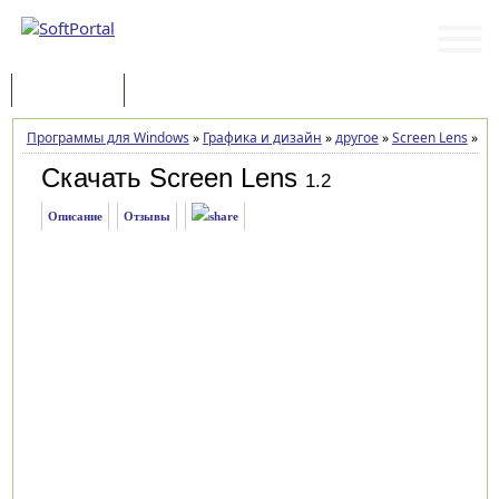
Программы
Статьи
Программы для Windows
»
Графика и дизайн
»
другое
»
Screen Lens
»
За
Скачать Screen Lens
1.2
Описание
Отзывы