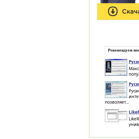
Рекомендуем по
Руси
Макс
попу
Руси
Руси
инте
позволяет...
Like
Like
унив