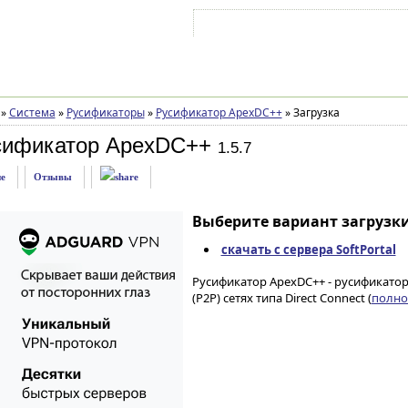
Войти на аккаунт
Зарегистрироваться
»
Система
»
Русификаторы
»
Русификатор ApexDC++
»
Загрузка
сификатор ApexDC++
1.5.7
е
Отзывы
Выберите вариант загрузки
скачать с сервера SoftPortal
Русификатор ApexDC++ - русификато
(P2P) сетях типа Direct Connect (
полное