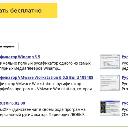
пулярное
фикатор Winamp 5.5
Ру
имально полный русификатор одного из самых
Pу
лярных медиаплееров Winamp,...
ред
фикатор VMware Workstation 6.0.5 Build 109488
Рус
фикатор VMware Workstation - русификатор
Рус
рфейса программы VMware Workstation, которая
Pro.
RusXP 6.02.00
Рус
RusXP - Единственная в своем роде программа
Ру
ерсальный русификатор. Переводит ЛЮБЫЕ...
CD/