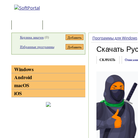
Программы
Статьи
Корзина закачек
(
0
)
Программы для Windows
Избранные программы
Скачать Ру
СКАЧАТЬ
Описани
Категории
Windows
Android
macOS
iOS