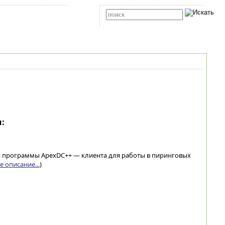
Карта сайта
RSS
Расширенный поиск
:
р программы ApexDC++ — клиента для работы в пиринговых
 описание...
)