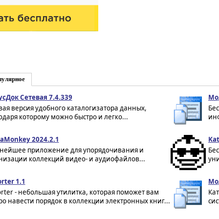
пулярное
сДок Сетевая 7.4.339
Мод
вая версия удобного каталогизатора данных,
Бе
одаря которому можно быстро и легко...
инф
aMonkey 2024.2.1
Kat
ейшее приложение для упорядочивания и
Бе
низации коллекций видео- и аудиофайлов...
уни
rter 1.1
Мо
orter - небольшая утилитка, которая поможет вам
Ка
ро навести порядок в коллекции электронных книг...
сис