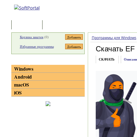
Программы
Статьи
Корзина закачек
(
0
)
Программы для Windows
Избранные программы
Скачать EF 
СКАЧАТЬ
Описани
Категории
Windows
Android
macOS
iOS