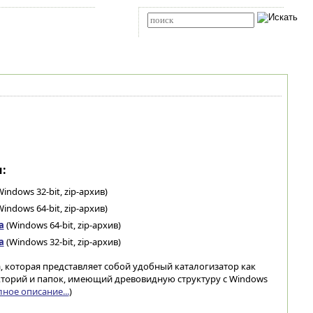
Карта сайта
RSS
Расширенный поиск
:
indows 32-bit, zip-архив)
indows 64-bit, zip-архив)
а
(Windows 64-bit, zip-архив)
а
(Windows 32-bit, zip-архив)
 которая представляет собой удобный каталогизатор как
кторий и папок, имеющий древовидную структуру с Windows
ное описание...
)