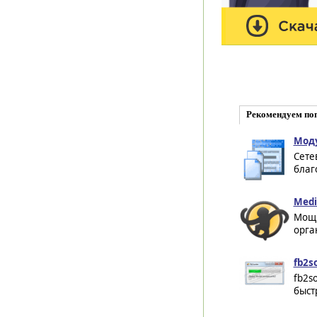
Рекомендуем по
Моду
Сете
благ
Medi
Мощн
орга
fb2so
fb2s
быст