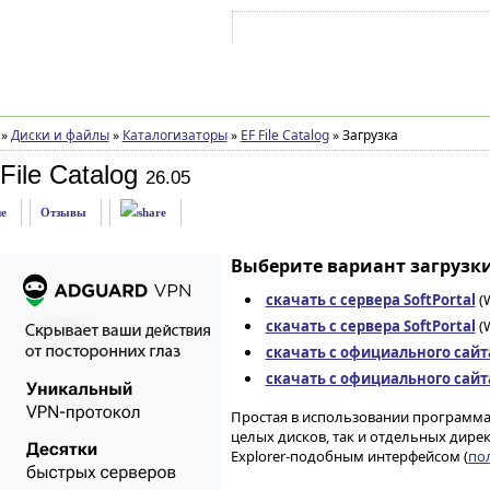
Войти на аккаунт
Зарегистрироваться
»
Диски и файлы
»
Каталогизаторы
»
EF File Catalog
»
Загрузка
File Catalog
26.05
е
Отзывы
Выберите вариант загрузки
скачать с сервера SoftPortal
(W
скачать с сервера SoftPortal
(W
скачать с официального сайт
скачать с официального сайт
Простая в использовании программа,
целых дисков, так и отдельных дире
Explorer-подобным интерфейсом (
пол