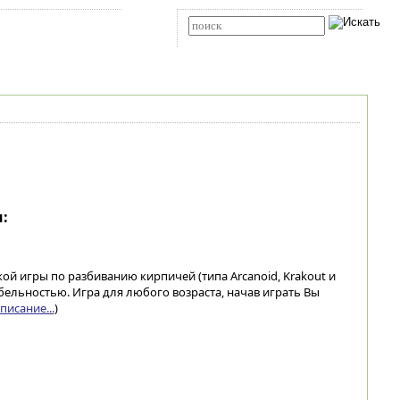
Карта сайта
RSS
Расширенный поиск
:
ской игры по разбиванию кирпичей (типа Arcanoid, Krakout и
абельностью. Игра для любого возраста, начав играть Вы
писание...
)