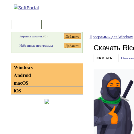
Программы
Статьи
Корзина закачек
(
0
)
Программы для Windows
Избранные программы
Скачать Ric
СКАЧАТЬ
Описани
Категории
Windows
Android
macOS
iOS