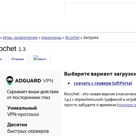
Войти на аккаунт
Зарегистрироваться
»
Игры, развлечения
»
Арканоиды
»
Ricochet
»
Загрузка
ochet
1.3
е
Отзывы
Выберите вариант загрузки
скачать с сервера SoftPortal
Ricochet - это новая версия классиче
т.д.) с изумительной графикой и игр
просто забудете о времени (
полное о