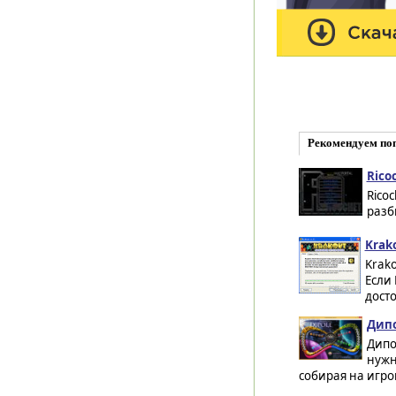
Рекомендуем по
Rico
Rico
разби
Krako
Krako
Если 
досто
Дипо
Дипо
нужн
собирая на игро