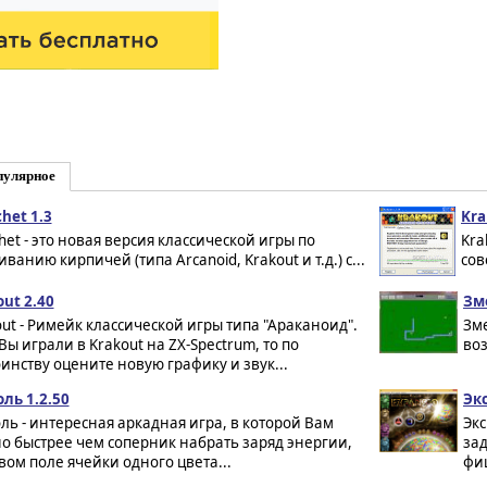
пулярное
chet 1.3
Kra
chet - это новая версия классической игры по
Kra
ванию кирпичей (типа Arcanoid, Krakout и т.д.) с...
сов
ut 2.40
Зме
ut - Римейк классической игры типа "Араканоид".
Зме
Вы играли в Krakout на ZX-Spectrum, то по
воз
инству оцените новую графику и звук...
ль 1.2.50
Эк
ль - интересная аркадная игра, в которой Вам
Экс
о быстрее чем соперник набрать заряд энергии,
за
вом поле ячейки одного цвета...
фиш