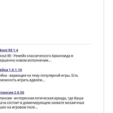
kout RE 1.4
kout RE - Ремейк классического Арканоида в
ершенно новом исполнении...
йка 1.0.1.10
йка - вариация на тему популярной игры. Есть
можность играть вдвоем...
спансия 2.0.50
пансия - интересная логическая аркада, где Ваша
дача состоит в доминирующем захвате мозаичных
ек на игровом поле...