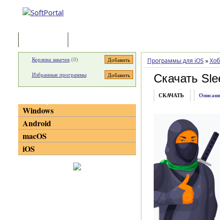
Программы
Статьи
Корзина закачек
(
0
)
Программы для iOS
»
Хоб
Избранные программы
Скачать Sle
СКАЧАТЬ
Описани
Категории
Windows
Android
macOS
iOS