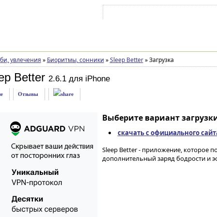
Войти на аккаунт
Зарегистрироваться
би, увлечения
»
Биоритмы, сонники
»
Sleep Better
»
Загрузка
ep Better
2.6.1 для iPhone
е
Отзывы
Выберите вариант загрузки
скачать с официального сайт
Sleep Better - приложение, которое 
дополнительный заряд бодрости и эф