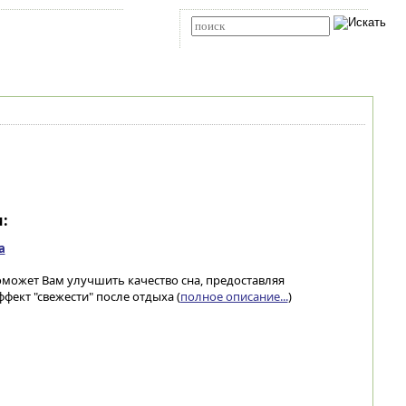
Карта сайта
RSS
Расширенный поиск
:
а
поможет Вам улучшить качество сна, предоставляя
фект "свежести" после отдыха (
полное описание...
)