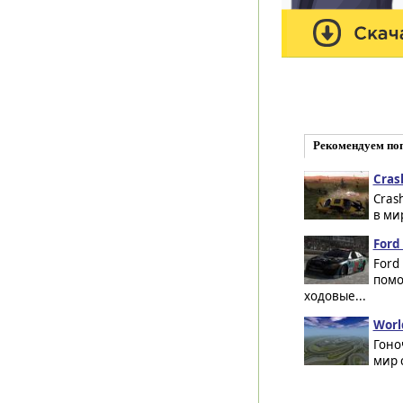
Рекомендуем по
Cras
Cras
в ми
Ford
Ford
помо
ходовые...
Worl
Гоно
мир 