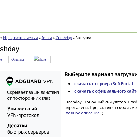
Войти на аккаунт
Зарегистрироваться
»
Игры, развлечения
»
Гонки
»
Crashday
»
Загрузка
ashday
е
Отзывы
Выберите вариант загрузки
скачать с сервера SoftPortal
скачать с официального сайт
Crashday - Гоночный симулятор. Cras
адреналина. Представляет собой смесь
(
полное описание...
)