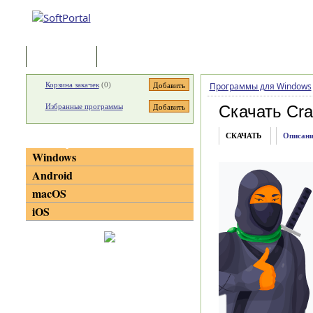
Программы
Статьи
Корзина закачек
(
0
)
Программы для Windows
Избранные программы
Скачать Cr
СКАЧАТЬ
Описани
Категории
Windows
Android
macOS
iOS