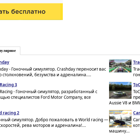
пулярное
hday
Tra
hday - Гоночный симулятор. Crashday переносит вас
Tra
р столкновений, безумства и адреналина....
гон
 Racing 3
ToC
 Racing - Гоночный симулятор, разработанный с
ToC
щью специалистов Ford Motor Company, все
пр
Aussie V8 и BMW
d racing 2
Car
чный симулятор. Добро пожаловать в World racing —
Car
скоростей, рева моторов и адреналина!...
ко
машину...