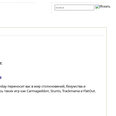
Карта сайта
RSS
Расширенный поиск
:
а
hday переносит вас в мир столкновений, безумства и
 таких игр как Carmageddon, Stunts, Trackmania и FlatOut.