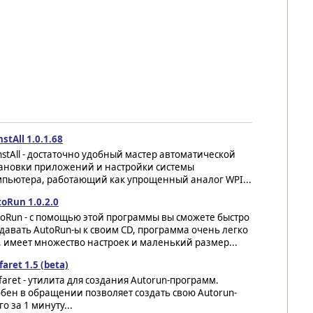
stAll 1.0.1.68
stAll - достаточно удобный мастер автоматической
тановки приложений и настройки системы
мпьютера, работающий как упрощенный аналог WPI...
oRun 1.0.2.0
oRun - c помощью этой программы вы сможете быстро
давать AutoRun-ы к своим CD, программа очень легко
, имеет множество настроек и маленький размер...
faret 1.5 (beta)
faret - утилита для создания Autorun-программ.
бен в обращении позволяет создать свою Autorun-
о за 1 минуту...