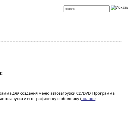
Карта сайта
RSS
Расширенный поиск
:
грамма для создания меню автозагрузки CD/DVD. Программа
автозапуска и его графическую оболочку (
полное