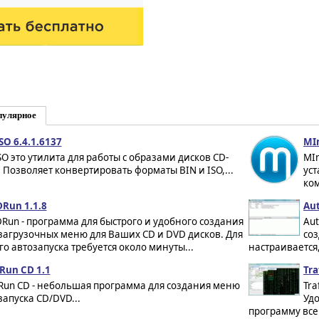
пулярное
SO 6.4.1.6137
MIn
SO это утилита для работы с образами дисков CD-
MIn
 Позволяет конвертировать форматы BIN и ISO,...
ус
ко
Run 1.1.8
Aut
Run - программа для быстрого и удобного создания
Aut
загрузочных меню для Ваших CD и DVD дисков. Для
соз
го автозапуска требуется около минуты...
настраивается
Run CD 1.1
Tra
Run CD - небольшая программа для создания меню
Tra
запуска CD/DVD...
Удо
программу всег