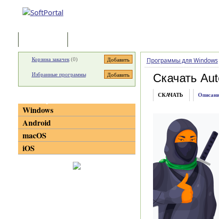
Программы
Статьи
Корзина закачек
(
0
)
Программы для Windows
Избранные программы
Скачать Aut
СКАЧАТЬ
Описани
Категории
Windows
Android
macOS
iOS