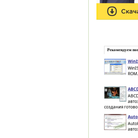
Рекомендуем по
WinI
WinI
ROM.
ABCD
ABCD
авто
создания готово
Auto
Auto
авто