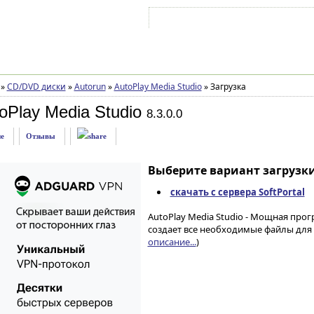
Войти на аккаунт
Зарегистрироваться
»
CD/DVD диски
»
Autorun
»
AutoPlay Media Studio
»
Загрузка
oPlay Media Studio
8.3.0.0
е
Отзывы
Выберите вариант загрузки
скачать с сервера SoftPortal
AutoPlay Media Studio - Мощная про
создает все необходимые файлы для 
описание...
)