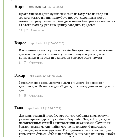
Киря
про
1win 1.4
[25-03-2026]
Прога мне каж даже лучше чем сайт потому что не надо ни
зеркала искать ни впн подрубать просто заходишь в любой
момент и сразу гамаешь. Выводы конечно быстрее не становятся
от этого походу реально крипту заводить придется
11
|
7
|
Ответить
Хирос
про
1win 1.4
[25-03-2026]
В приложение захожу чисто чтобы быстро отыграть чето типа
джетов или краш или мины. у ванвина хоум-игры в целом
прикольные и из всех провайдеров быстрее всего грузят
6
|
7
|
Ответить
Захар
про
1win 1.4
[24-03-2026]
Зарегался по рефке, депнул и дали оч много фриспинов +
удвоили деп. Вынес оттуда х3 депа, на крипту дошло минуты за
две.
6
|
8
|
Ответить
Гена
про
1win 1.2
[12-03-2026]
Для меня главный плюс 1w это то, что собраны игры от кучи
разных провайдеров. Тут тебе и Pragmatic Play, и EGT, и куча
малоизвестных студий с интересными механиками. Скучно не
бывает, всегда можно найти что-то новенькое. Фильтры по
провайдерам очень удобные. И отдельное спасибо за быстрые
игры (типа Aviator, JetX и подобных) в них захожу часто, чтобы