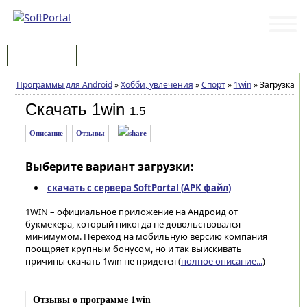
Программы
Статьи
Программы для Android
»
Хобби, увлечения
»
Спорт
»
1win
»
Загрузка
Скачать 1win
1.5
Описание
Отзывы
Выберите вариант загрузки:
скачать с сервера SoftPortal (APK файл)
1WIN – официальное приложение на Андроид от
букмекера, который никогда не довольствовался
минимумом. Переход на мобильную версию компания
поощряет крупным бонусом, но и так выискивать
причины скачать 1win не придется (
полное описание...
)
Отзывы о программе 1win