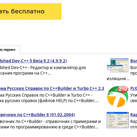
пулярное
shed Dev-C++ 5 Beta 9.2 (4.9.9.2)
Bor
dshed Dev-C++ - Редактор и компилятор для
Bor
сания программ на C++...
пр
излишни...
ма Русских Справок по C++Builder и Turbo C++ 2.3
PcG
а Русских Справок по C++Builder и Turbo C++ -
Ути
а русских справок (файлов HELP) по C++Builder....
свя
вочник по С++Builder 8 (01.02.2004)
Rap
вочник по С++Builder - справочник с примерами и
Rap
тами по программированию в среде С++Builder...
отл