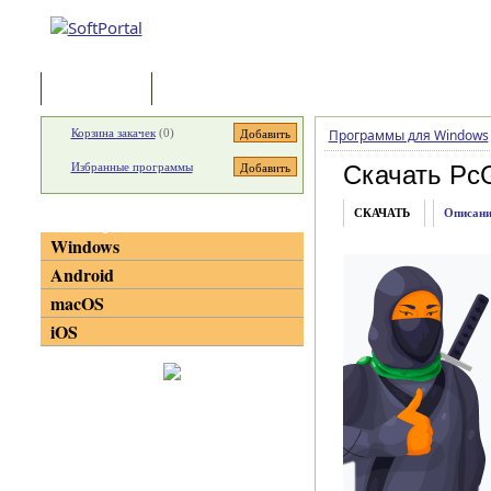
Программы
Статьи
Корзина закачек
(
0
)
Программы для Windows
Избранные программы
Скачать Pc
СКАЧАТЬ
Описани
Категории
Windows
Android
macOS
iOS