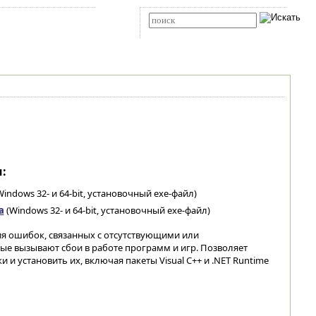
Карта сайта
RSS
Расширенный поиск
:
indows 32- и 64-bit, установочный exe-файл)
а
(Windows 32- и 64-bit, установочный exe-файл)
ия ошибок, связанных с отсутствующими или
е вызывают сбои в работе программ и игр. Позволяет
и установить их, включая пакеты Visual C++ и .NET Runtime