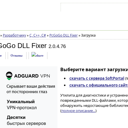
Войти на аккаунт
Зарегистрироваться
»
Разработчику
»
C, C++, C#
»
PcGoGo DLL Fixer
»
Загрузка
GoGo DLL Fixer
2.0.4.76
е
Отзывы
Выберите вариант загрузки
скачать с сервера SoftPortal
(W
скачать с официального сайт
Утилита для диагностики и устранен
поврежденными DLL-файлами, которы
обнаружить недостающие библиотеки 
(
полное описание...
)