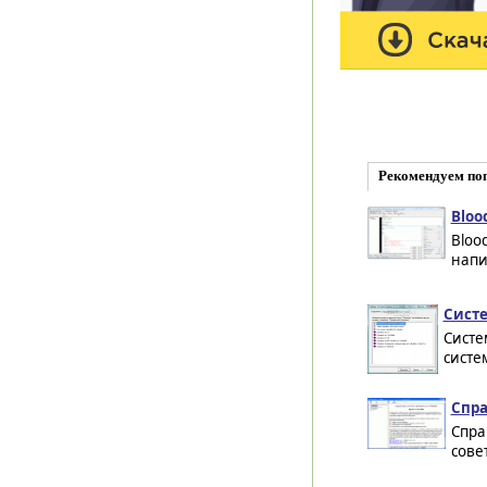
Рекомендуем по
Blood
Bloo
напи
Систе
Систем
систем
Спра
Спра
сове