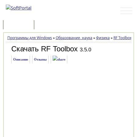
Программы
Статьи
Программы для Windows
»
Образование, наука
»
Физика
»
RF Toolbox
»
З
Скачать RF Toolbox
3.5.0
Описание
Отзывы