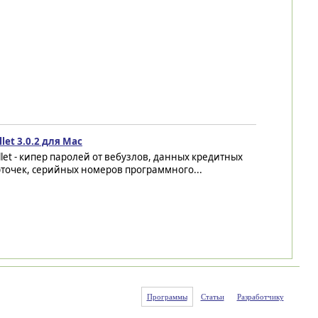
let 3.0.2 для Mac
let - кипер паролей от вебузлов, данных кредитных
точек, серийных номеров программного...
Программы
Статьи
Разработчику