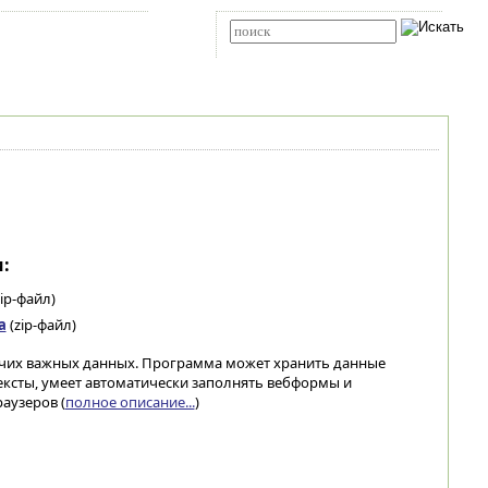
Карта сайта
RSS
Расширенный поиск
:
ip-файл)
а
(zip-файл)
очих важных данных. Программа может хранить данные
тексты, умеет автоматически заполнять вебформы и
аузеров (
полное описание...
)