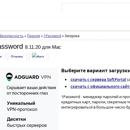
Войти на аккаунт
Зарегистрироваться
Безопасность
»
Пароли
»
1Password
»
Загрузка
assword
8.11.20 для Mac
е
Отзывы
Выберите вариант загрузки
скачать с сервера SoftPortal
(z
скачать с официального сайт
1Password - менеджер паролей и пр
кредитных карт, пароли, секретные 
интегрироваться в большое число бр