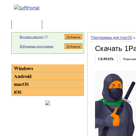
Программы
Статьи
Корзина закачек
(
0
)
Программы для macOS
»
Избранные программы
Скачать 1P
СКАЧАТЬ
Описани
Категории
Windows
Android
macOS
iOS