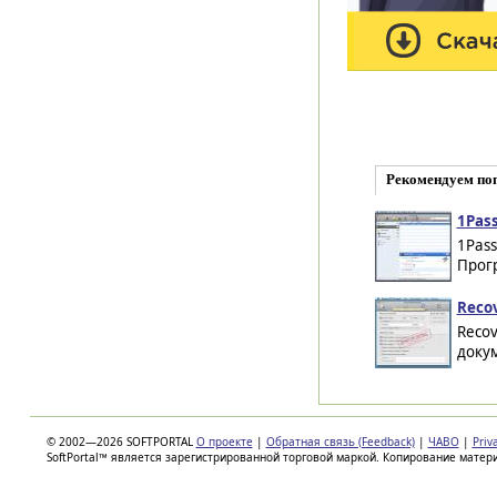
Рекомендуем по
1Pass
1Pas
Прог
Recov
Recov
докум
© 2002—2026 SOFTPORTAL
О проекте
|
Обратная связь (Feedback)
|
ЧАВО
|
Priv
SoftPortal™ является зарегистрированной торговой маркой. Копирование матер