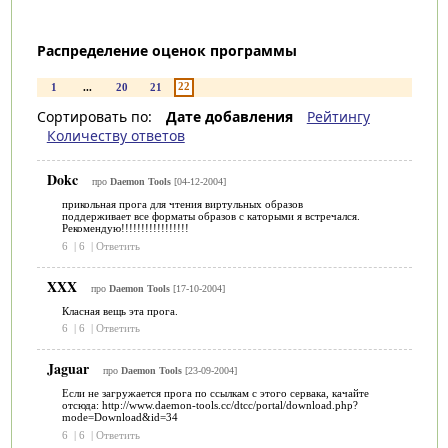
Распределение оценок программы
22
1
...
20
21
Сортировать по:
Дате добавления
Рейтингу
Количеству ответов
Dokc
про
Daemon Tools
[04-12-2004]
прикольная прога для чтения виртульных образов
поддерживает все форматы образов с каторыми я встречался.
Рекомендую!!!!!!!!!!!!!!!!!
6
|
6
|
Ответить
XXX
про
Daemon Tools
[17-10-2004]
Класная вещь эта прога.
6
|
6
|
Ответить
Jaguar
про
Daemon Tools
[23-09-2004]
Если не загружается прога по ссылкам с этого сервака, качайте
отсюда: http://www.daemon-tools.cc/dtcc/portal/download.php?
mode=Download&id=34
6
|
6
|
Ответить