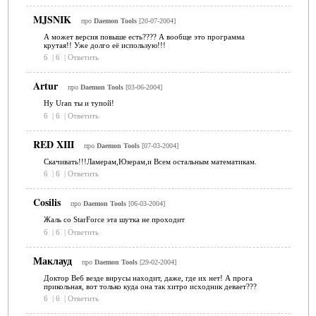
MJSNIK
про
Daemon Tools
[20-07-2004]
А может версия повыше есть???? А вообще это программа
крутая!! Уже долго её использую!!!
6
|
6
|
Ответить
Artur
про
Daemon Tools
[03-06-2004]
Ну Uran ты и тупой!
6
|
6
|
Ответить
RED XIII
про
Daemon Tools
[07-03-2004]
Скачивать!!!Ламерам,Юзерам,и Всем остальным математикам.
6
|
6
|
Ответить
Cosilis
про
Daemon Tools
[06-03-2004]
Жаль со StarForce эта шутка не проходит
6
|
6
|
Ответить
Маклауд
про
Daemon Tools
[29-02-2004]
Доктор Веб везде вирусы находит, даже, где их нет! А прога
прикольная, вот только куда она так хитро исходник девает???
6
|
6
|
Ответить