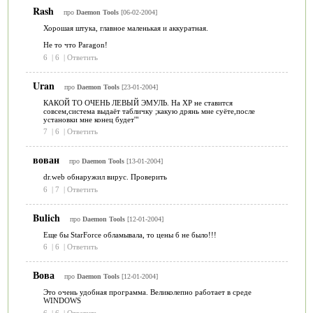
Rash
про
Daemon Tools
[06-02-2004]
Хорошая штука, главное маленькая и аккуратная.
Не то что Paragon!
6
|
6
|
Ответить
Uran
про
Daemon Tools
[23-01-2004]
КАКОЙ ТО ОЧЕНЬ ЛЕВЫЙ ЭМУЛЬ. На ХР не ставится
совсем,система выдаёт табличку ;какую дрянь мне суёте,после
установки мне конец будет'"
7
|
6
|
Ответить
вован
про
Daemon Tools
[13-01-2004]
dr.web обнаружил вирус. Проверить
6
|
7
|
Ответить
Bulich
про
Daemon Tools
[12-01-2004]
Еще бы StarForce обламывала, то цены б не было!!!
6
|
6
|
Ответить
Вова
про
Daemon Tools
[12-01-2004]
Это очень удобная программа. Великолепно работает в среде
WINDOWS
6
|
6
|
Ответить