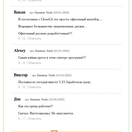
Ваван
про
Daemon Tools
[09-01-2004]
В соочетании с CloneCd это просто офигенный коктейль....
Вскрывает большинство лицензионных дисков...
Офигенный респект разработчикам!!!
6
|
6
|
Ответить
Alexey
про
Daemon Tools
[03-01-2004]
Самая клёвая прога в этом секторе программ!!!
6
|
6
|
Ответить
Виктор
про
Daemon Tools
[10-10-2003]
Поставил ее сегодня вместо 3.33.Заработала сразу.
6
|
6
|
Ответить
Jim
про
Daemon Tools
[24-09-2003]
Как эта хрень работает?
Скачал. Инстолировал. Не запускается.
6
|
7
|
Ответить