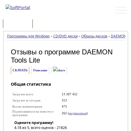
Программы
Статьи
Программы для Windows
»
CD/DVD диски
»
Образы дисков
»
DAEMON Too
Отзывы о программе
DAEMON
Tools Lite
СКАЧАТЬ
Описание
Общая статистика
Загрузок всего
13 307 452
Загрузок за сегодня
313
Кол-во комментариев
475
Подписавшихся на новости о
262 (
подписаться
)
программе
Оцените программу!
4.18
из 5, всего оценок -
21826