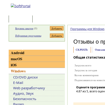
Программы
Статьи
Корзина закачек
(
0
)
Программы для Windows
Избранные программы
Отзывы о п
Категории
СКАЧАТЬ
Описани
Android
Общая статистик
macOS
iOS
Загрузок всего
Windows
Загрузок за сегодня
Кол-во комментариев
CD/DVD диски
Подписавшихся на новост
E-Mail
Оцените программ
Web разработчику
4.87
из 5, всего оцен
Аудио, Звук
Безопасность
Видео