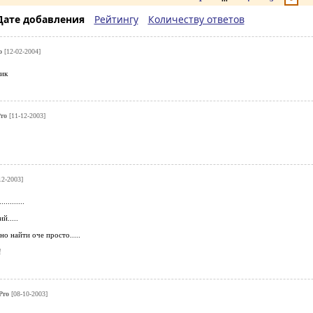
Дате добавления
Рейтингу
Количеству ответов
ro
[12-02-2004]
ик
Pro
[11-12-2003]
12-2003]
.........
й.....
 найти оче просто.....
!
 Pro
[08-10-2003]