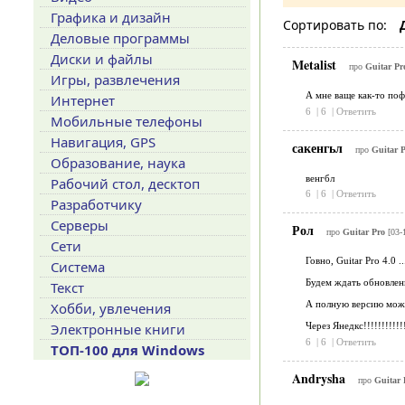
Графика и дизайн
Сортировать по:
Деловые программы
Диски и файлы
Metalist
про
Guitar P
Игры, развлечения
А мне ваще как-то поф
Интернет
6
|
6
|
Ответить
Мобильные телефоны
Навигация, GPS
сакенгьл
про
Guitar 
Образование, наука
венгбл
Рабочий стол, десктоп
6
|
6
|
Ответить
Разработчику
Серверы
Рол
про
Guitar Pro
[03-
Сети
Говно, Guitar Pro 4.0 .....
Система
Будем ждать обновлени
Текст
А полную версию можно
Хобби, увлечения
Электронные книги
Через Янедкс!!!!!!!!!!!
6
|
6
|
Ответить
ТОП-100 для Windows
Andrysha
про
Guitar