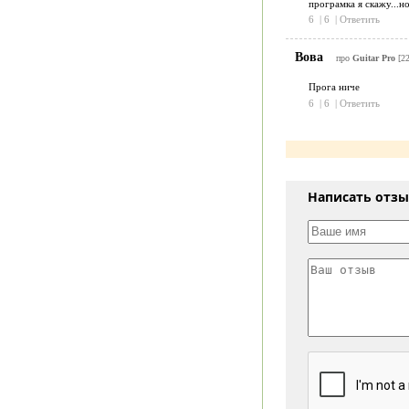
програмка я скажу...но
6
|
6
|
Ответить
Вова
про
Guitar Pro
[2
Прога ниче
6
|
6
|
Ответить
Написать отз