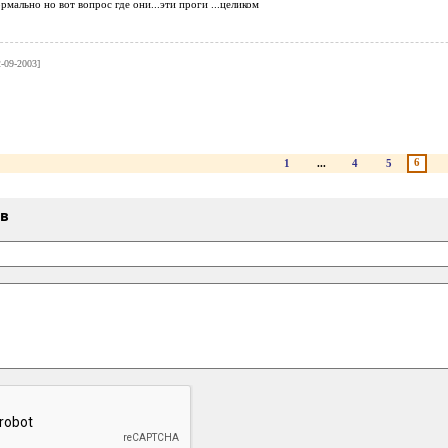
рмально но вот вопрос где они...эти проги ...целиком
2-09-2003]
6
1
...
4
5
ыв