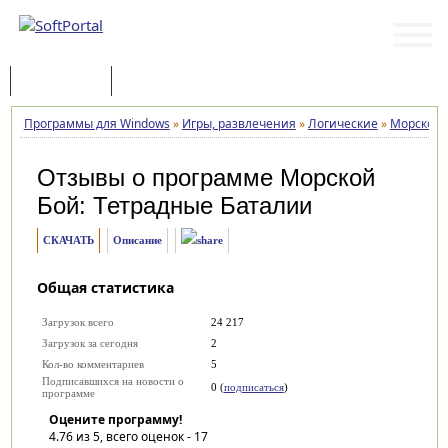
Программы
Статьи
Программы для Windows
»
Игры, развлечения
»
Логические
»
Морской 
Отзывы о программе
Морской
Бой: Тетрадные Баталии
СКАЧАТЬ
Описание
Общая статистика
Загрузок всего
24 217
Загрузок за сегодня
2
Кол-во комментариев
5
Подписавшихся на новости о
0 (
подписаться
)
программе
Оцените программу!
4.76
из 5, всего оценок -
17