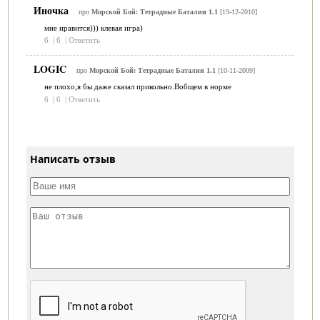
Иночка
про
Морской Бой: Тетрадные Баталии 1.1
[19-12-2010]
мне нравится))) клевая игра)
6
|
6
|
Ответить
LOGIC
про
Морской Бой: Тетрадные Баталии 1.1
[10-11-2009]
не плохо,я бы даже сказал прикольно.Вобщем в норме
6
|
6
|
Ответить
Написать отзыв