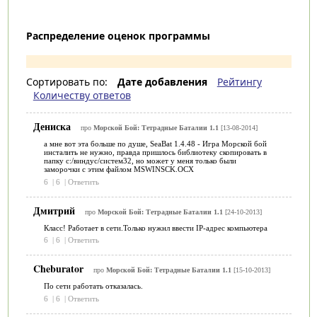
Распределение оценок программы
Сортировать по:
Дате добавления
Рейтингу
Количеству ответов
Дениска
про
Морской Бой: Тетрадные Баталии 1.1
[13-08-2014]
а мне вот эта больше по душе, SeaBat 1.4.48 - Игра Морской бой
инсталить не нужно, правда пришлось библиотеку скопировать в
папку с:/виндус/систем32, но может у меня только были
заморочки с этим файлом MSWINSCK.OCX
6
|
6
|
Ответить
Дмитрий
про
Морской Бой: Тетрадные Баталии 1.1
[24-10-2013]
Класс! Работает в сети.Только нужнл ввести IP-адрес компьютера
6
|
6
|
Ответить
Cheburator
про
Морской Бой: Тетрадные Баталии 1.1
[15-10-2013]
По сети работать отказалась.
6
|
6
|
Ответить