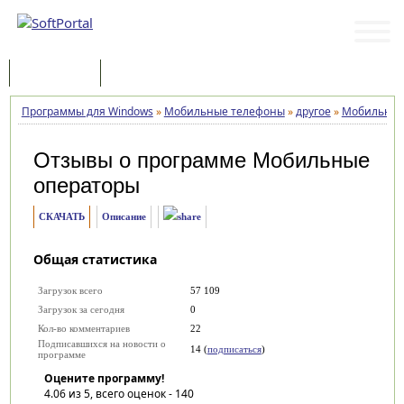
Программы
Статьи
Программы для Windows
»
Мобильные телефоны
»
другое
»
Мобильные
Отзывы о программе
Мобильные
операторы
СКАЧАТЬ
Описание
Общая статистика
Загрузок всего
57 109
Загрузок за сегодня
0
Кол-во комментариев
22
Подписавшихся на новости о
14 (
подписаться
)
программе
Оцените программу!
4.06
из 5, всего оценок -
140