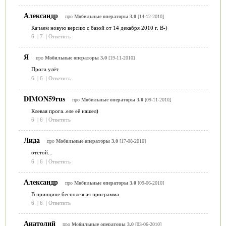
Александр
про
Мобильные операторы 3.0
[14-12-2010]
Качаем новую версию с базой от 14 декабря 2010 г. B-)
6
|
7
|
Ответить
Я
про
Мобильные операторы 3.0
[19-11-2010]
Прога улёт
6
|
6
|
Ответить
DIMON59rus
про
Мобильные операторы 3.0
[09-11-2010]
Клевая прога..еле её нашел)
6
|
6
|
Ответить
Лида
про
Мобильные операторы 3.0
[17-08-2010]
отстой...
6
|
6
|
Ответить
Александр
про
Мобильные операторы 3.0
[09-06-2010]
В принципе бесполезная программа
6
|
6
|
Ответить
Анатолий
про
Мобильные операторы 3.0
[03-06-2010]