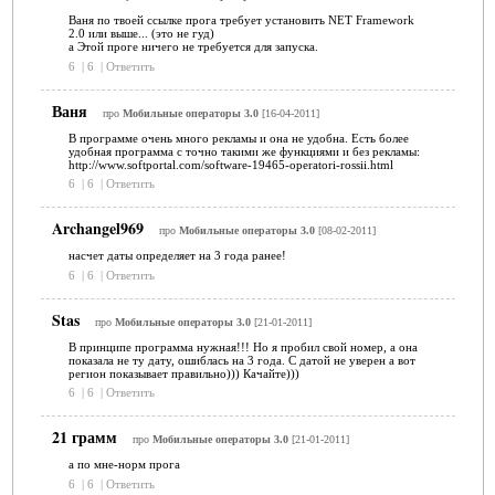
Ваня по твоей ссылке прога требует установить NET Framework
2.0 или выше... (это не гуд)
а Этой проге ничего не требуется для запуска.
6
|
6
|
Ответить
Ваня
про
Мобильные операторы 3.0
[16-04-2011]
В программе очень много рекламы и она не удобна. Есть более
удобная программа с точно такими же функциями и без рекламы:
http://www.softportal.com/software-19465-operatori-rossii.html
6
|
6
|
Ответить
Archangel969
про
Мобильные операторы 3.0
[08-02-2011]
насчет даты определяет на 3 года ранее!
6
|
6
|
Ответить
Stas
про
Мобильные операторы 3.0
[21-01-2011]
В принципе программа нужная!!! Но я пробил свой номер, а она
показала не ту дату, ошиблась на 3 года. С датой не уверен а вот
регион показывает правильно))) Качайте)))
6
|
6
|
Ответить
21 грамм
про
Мобильные операторы 3.0
[21-01-2011]
а по мне-норм прога
6
|
6
|
Ответить