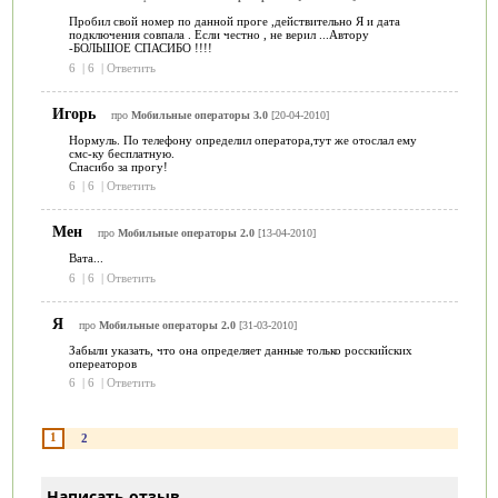
Пробил свой номер по данной проге ,действительно Я и дата
подключения совпала . Если честно , не верил ...Автору
-БОЛЬШОЕ СПАСИБО !!!!
6
|
6
|
Ответить
Игорь
про
Мобильные операторы 3.0
[20-04-2010]
Нормуль. По телефону определил оператора,тут же отослал ему
смс-ку бесплатную.
Спасибо за прогу!
6
|
6
|
Ответить
Мен
про
Мобильные операторы 2.0
[13-04-2010]
Вата...
6
|
6
|
Ответить
Я
про
Мобильные операторы 2.0
[31-03-2010]
Забыли указать, что она определяет данные только росскийских
опереаторов
6
|
6
|
Ответить
1
2
Написать отзыв