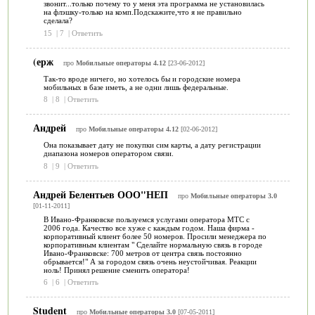
звонит...только почему то у меня эта программа не установилась
на флэшку-только на комп.Подскажите,что я не правильно
сделала?
15
|
7
|
Ответить
(ерж
про
Мобильные операторы 4.12
[23-06-2012]
Так-то вроде ничего, но хотелось бы и городские номера
мобильных в базе иметь, а не одни лишь федеральные.
8
|
8
|
Ответить
Андрей
про
Мобильные операторы 4.12
[02-06-2012]
Она показывает дату не покупки сим карты, а дату регистрации
диапазона номеров оператором связи.
8
|
9
|
Ответить
Андрей Белентьев ООО"НЕП
про
Мобильные операторы 3.0
[01-11-2011]
В Ивано-Франковске пользуемся услугами оператора МТС с
2006 года. Качество все хуже с каждым годом. Наша фирма -
корпоративный клиент более 50 номеров. Просили менеджера по
корпоративным клиентам " Сделайте нормальную связь в городе
Ивано-Франковске: 700 метров от центра связь постоянно
обрывается!" А за городом связь очень неустойчивая. Реакции
ноль! Принял решение сменить оператора!
6
|
6
|
Ответить
Student
про
Мобильные операторы 3.0
[07-05-2011]