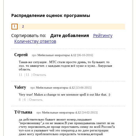
Распределение оценок программы
1
2
Сортировать по:
Дате добавления
Рейтингу
Количеству ответов
Сергей
про
Мобильные операторы 4.12
[06-10-2016]
Такая-же ситуация . МТС стали просто дрянь, то булькает. то
эхо. то шкворчит. с каждым годом всё хуже и хуже.. Амурская
область.
11
|
11
|
Ответить
Valery
про
Мобильные операторы 4.12
[13-06-2015]
Very true! Makes a change to see soenmoe spell it out like that. :)
8
|
6
|
Ответить
Т@тьяна
про
Мобильные операторы 4.12
[14-02-2013]
да действительно бывает звонит номер,скидывает
"перезвонишку",а он не знаком.В уме прикидываешь хватит ли на
счету перезвонить,не проще переставить симку по всей России?а
тут-хоп и указывает чей это оператор,а по дате регистрации
даже могу приблизительно определить человека,который