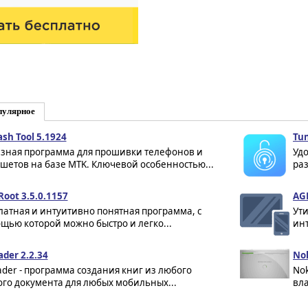
пулярное
ash Tool 5.1924
Tun
зная программа для прошивки телефонов и
Уд
шетов на базе MTK. Ключевой особенностью...
раз
Root 3.5.0.1157
AGB
латная и интуитивно понятная программа, с
Ути
щью которой можно быстро и легко...
инт
der 2.2.34
Nok
der - программа создания книг из любого
Nok
ого документа для любых мобильных...
вла