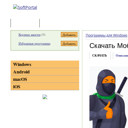
Программы
Статьи
Корзина закачек
(
0
)
Программы для Windows
Избранные программы
Скачать Мо
СКАЧАТЬ
Описани
Категории
Windows
Android
macOS
iOS