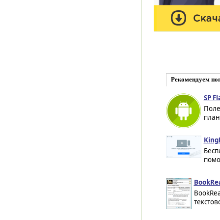
Рекомендуем по
SP Fl
Поле
план
King
Бесп
помо
BookRea
BookRea
текстов