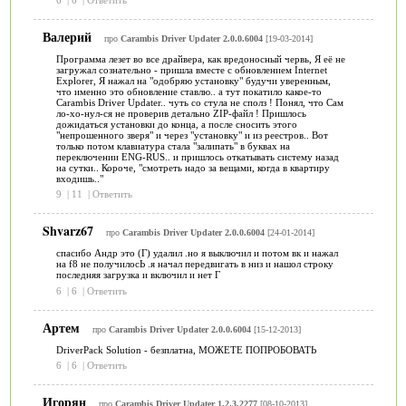
Валерий
про
Carambis Driver Updater 2.0.0.6004
[19-03-2014]
Программа лезет во все драйвера, как вредоносный червь, Я её не
загружал сознательно - пришла вместе с обновлением Internet
Explorer, Я нажал на "одобряю установку" будучи уверенным,
что именно это обновление ставлю.. а тут покатило какое-то
Carambis Driver Updater.. чуть со стула не сполз ! Понял, что Сам
ло-хо-нул-ся не проверив детально ZIP-файл ! Пришлось
дожидаться установки до конца, а после сносить этого
"непрошенного зверя" и через "установку" и из реестров.. Вот
только потом клавиатура стала "залипать" в буквах на
переключении ENG-RUS.. и пришлось откатывать систему назад
на сутки.. Короче, "смотреть надо за вещами, когда в квартиру
входишь.."
9
|
11
|
Ответить
Shvarz67
про
Carambis Driver Updater 2.0.0.6004
[24-01-2014]
спасибо Aндр это (Г) удалил .но я выключил и потом вк и нажал
на f8 не получилосЬ .я начал передвигать в низ и нашол строку
последняя загрузка и включил и нет Г
6
|
6
|
Ответить
Артем
про
Carambis Driver Updater 2.0.0.6004
[15-12-2013]
DriverPack Solution - безплатна, МОЖЕТЕ ПОПРОБОВАТЬ
6
|
6
|
Ответить
Игорян
про
Carambis Driver Updater 1.2.3.2277
[08-10-2013]