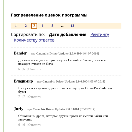
Распределение оценок программы
3
1
2
4
5
...
13
Сортировать по:
Дате добавления
Рейтингу
Количеству ответов
Bander
про
Carambis Driver Updater 2.0.0.6004
[04-07-2014]
Досталась в подарок, при покупке Carambis Cleaner, пока все
находит, глюков не было
6
|
6
|
Ответить
Владимир
про
Carambis Driver Updater 2.0.0.6004
[03-07-2014]
Не хуже и не лучше других....хотя пошустрее DriverPackSolution
будет
7
|
7
|
Ответить
Juriy
про
Carambis Driver Updater 2.0.0.6004
[02-07-2014]
Обновил им дрова, которые другие проги не смогли найти или
загрузить
6
|
6
|
Ответить