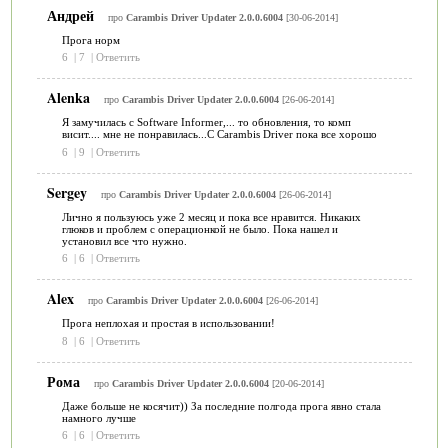
Андрей
про
Carambis Driver Updater 2.0.0.6004
[30-06-2014]
Прога норм
6
|
7
|
Ответить
Alenka
про
Carambis Driver Updater 2.0.0.6004
[26-06-2014]
Я замучилась с Software Informer,... то обновления, то комп
висит.... мне не понравилась...С Carambis Driver пока все хорошо
6
|
9
|
Ответить
Sergey
про
Carambis Driver Updater 2.0.0.6004
[26-06-2014]
Лично я пользуюсь уже 2 месяц и пока все нравится. Никаких
глюков и проблем с операционкой не было. Пока нашел и
установил все что нужно.
6
|
6
|
Ответить
Alex
про
Carambis Driver Updater 2.0.0.6004
[26-06-2014]
Прога неплохая и простая в использовании!
8
|
6
|
Ответить
Рома
про
Carambis Driver Updater 2.0.0.6004
[20-06-2014]
Даже больше не косячит)) За последние полгода прога явно стала
намного лучше
6
|
6
|
Ответить