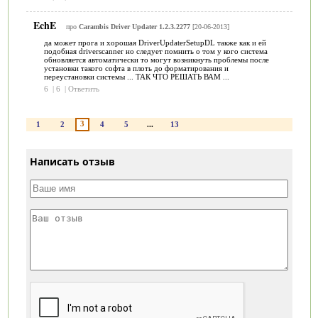
EchE
про
Carambis Driver Updater 1.2.3.2277
[20-06-2013]
да может прога и хорошая DriverUpdaterSetupDL также как и ей
подобная driverscanner но следует помнить о том у кого система
обновляется автоматически то могут возникнуть проблемы после
установки такого софта в плоть до форматирования и
переустановки системы ... ТАК ЧТО РЕШАТЬ ВАМ ...
6
|
6
|
Ответить
3
1
2
4
5
...
13
Написать отзыв