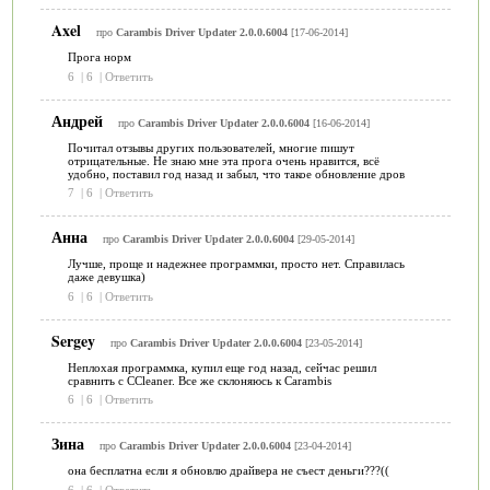
Axel
про
Carambis Driver Updater 2.0.0.6004
[17-06-2014]
Прога норм
6
|
6
|
Ответить
Андрей
про
Carambis Driver Updater 2.0.0.6004
[16-06-2014]
Почитал отзывы других пользователей, многие пишут
отрицательные. Не знаю мне эта прога очень нравится, всё
удобно, поставил год назад и забыл, что такое обновление дров
7
|
6
|
Ответить
Анна
про
Carambis Driver Updater 2.0.0.6004
[29-05-2014]
Лучше, проще и надежнее программки, просто нет. Справилась
даже девушка)
6
|
6
|
Ответить
Sergey
про
Carambis Driver Updater 2.0.0.6004
[23-05-2014]
Неплохая программка, купил еще год назад, сейчас решил
сравнить с CCleaner. Все же склоняюсь к Carambis
6
|
6
|
Ответить
Зина
про
Carambis Driver Updater 2.0.0.6004
[23-04-2014]
она бесплатна если я обновлю драйвера не съест деньги???((
6
|
6
|
Ответить