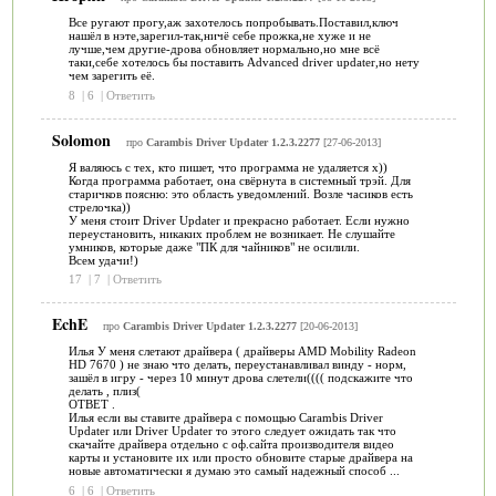
Все ругают прогу,аж захотелось попробывать.Поставил,ключ
нашёл в нэте,зарегил-так,ничё себе прожка,не хуже и не
лучше,чем другие-дрова обновляет нормально,но мне всё
таки,себе хотелось бы поставить Аdvanced driver updater,но нету
чем зарегить её.
8
|
6
|
Ответить
Solomon
про
Carambis Driver Updater 1.2.3.2277
[27-06-2013]
Я валяюсь с тех, кто пишет, что программа не удаляется x))
Когда программа работает, она свёрнута в системный трэй. Для
старичков поясню: это область уведомлений. Возле часиков есть
стрелочка))
У меня стоит Driver Updater и прекрасно работает. Если нужно
переустановить, никаких проблем не возникает. Не слушайте
умников, которые даже "ПК для чайников" не осилили.
Всем удачи!)
17
|
7
|
Ответить
EchE
про
Carambis Driver Updater 1.2.3.2277
[20-06-2013]
Илья У меня слетают драйвера ( драйверы AMD Mobility Radeon
HD 7670 ) не знаю что делать, переустанавливал винду - норм,
зашёл в игру - через 10 минут дрова слетели(((( подскажите что
делать , плиз(
ОТВЕТ .
Илья если вы ставите драйвера с помощью Carambis Driver
Updater или Driver Updater то этого следует ожидать так что
скачайте драйвера отдельно с оф.сайта производителя видео
карты и установите их или просто обновите старые драйвера на
новые автоматически я думаю это самый надежный способ ...
6
|
6
|
Ответить