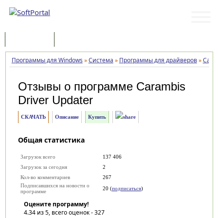
Программы
Статьи
Программы для Windows
»
Система
»
Программы для драйверов
»
Caram
Отзывы о программе
Carambis
Driver Updater
СКАЧАТЬ
Описание
Купить
Общая статистика
Загрузок всего
137 406
Загрузок за сегодня
2
Кол-во комментариев
267
Подписавшихся на новости о
20 (
подписаться
)
программе
Оцените программу!
4.34
из 5, всего оценок -
327