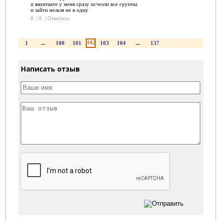
и вконтакте у меня сразу исчезли все группы
и зайти нельзя не в одну
6
|
6
|
Ответить
102
1
...
100
101
103
104
...
137
Написать отзыв