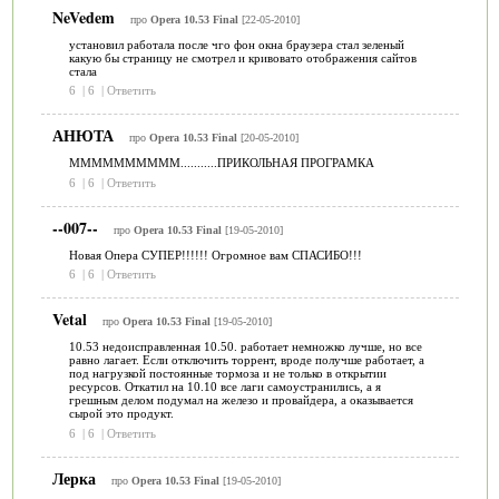
NeVedem
про
Opera 10.53 Final
[22-05-2010]
установил работала после чго фон окна браузера стал зеленый
какую бы страницу не смотрел и кривовато отображения сайтов
стала
6
|
6
|
Ответить
АНЮТА
про
Opera 10.53 Final
[20-05-2010]
ММММММММММ...........ПРИКОЛЬНАЯ ПРОГРАМКА
6
|
6
|
Ответить
--007--
про
Opera 10.53 Final
[19-05-2010]
Новая Опера СУПЕР!!!!!! Огромное вам СПАСИБО!!!
6
|
6
|
Ответить
Vetal
про
Opera 10.53 Final
[19-05-2010]
10.53 недоисправленная 10.50. работает немножко лучше, но все
равно лагает. Если отключить торрент, вроде получше работает, а
под нагрузкой постоянные тормоза и не только в открытии
ресурсов. Откатил на 10.10 все лаги самоустранились, а я
грешным делом подумал на железо и провайдера, а оказывается
сырой это продукт.
6
|
6
|
Ответить
Лерка
про
Opera 10.53 Final
[19-05-2010]