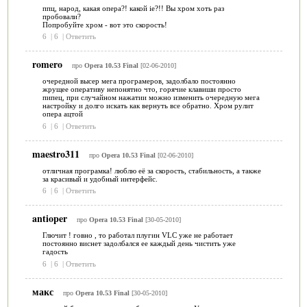
ппц, народ, какая опера?! какой ie?!! Вы хром хоть раз
пробовали?
Попробуйте хром - вот это скорость!
6
|
6
|
Ответить
romero
про
Opera 10.53 Final
[02-06-2010]
очередной высер мега програмеров, задолбало постоянно
жрущее оперативу непонятно что, горячие клавиши просто
пипец, при случайном нажатии можно изменить очередную мега
настройку и долго искать как вернуть все обратно. Хром рулит
опера ацтой
6
|
6
|
Ответить
maestro311
про
Opera 10.53 Final
[02-06-2010]
отличная програмка! люблю её за скорость, стабильность, а также
за красивый и удобный интерфейс.
6
|
6
|
Ответить
antioper
про
Opera 10.53 Final
[30-05-2010]
Глючит ! говно , то работал плугин VLC уже не работает
постоянно виснет задолбался ее каждый день чистить уже
гадость
6
|
6
|
Ответить
макс
про
Opera 10.53 Final
[30-05-2010]