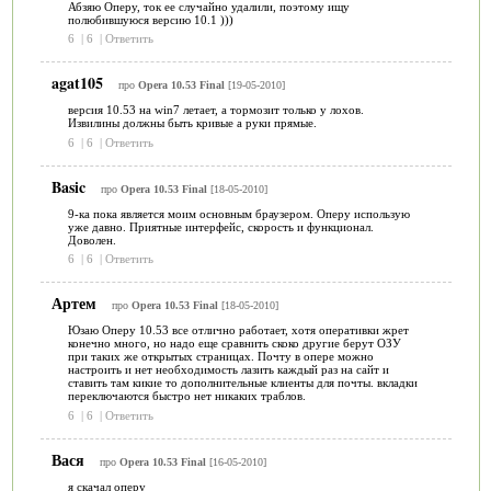
Абзяю Оперу, ток ее случайно удалили, поэтому ищу
полюбившуюся версию 10.1 )))
6
|
6
|
Ответить
agat105
про
Opera 10.53 Final
[19-05-2010]
версия 10.53 на win7 летает, а тормозит только у лохов.
Извилины должны быть кривые а руки прямые.
6
|
6
|
Ответить
Basic
про
Opera 10.53 Final
[18-05-2010]
9-ка пока является моим основным браузером. Оперу использую
уже давно. Приятные интерфейс, скорость и функционал.
Доволен.
6
|
6
|
Ответить
Артем
про
Opera 10.53 Final
[18-05-2010]
Юзаю Оперу 10.53 все отлично работает, хотя оперативки жрет
конечно много, но надо еще сравнить скоко другие берут ОЗУ
при таких же открытых страницах. Почту в опере можно
настроить и нет необходимость лазить каждый раз на сайт и
ставить там кикие то дополнительные клиенты для почты. вкладки
переключаются быстро нет никаких траблов.
6
|
6
|
Ответить
Вася
про
Opera 10.53 Final
[16-05-2010]
я скачал оперу