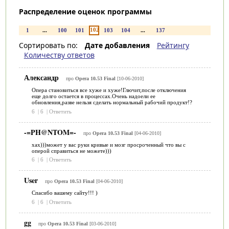
Распределение оценок программы
102
1
...
100
101
103
104
...
137
Сортировать по:
Дате добавления
Рейтингу
Количеству ответов
Александр
про
Opera 10.53 Final
[10-06-2010]
Опера становиться все хуже и хуже!Глючит,после отключения
еще долго остается в процессах.Очень надоели ее
обновления,разве нельзя сделать нормальный рабочий продукт!?
6
|
6
|
Ответить
-=PH@NTOM=-
про
Opera 10.53 Final
[04-06-2010]
хах)))может у вас руки кривые и мозг просроченный что вы с
оперой справиться не можете)))
6
|
6
|
Ответить
User
про
Opera 10.53 Final
[04-06-2010]
Спасибо вашему сайту!!! )
6
|
6
|
Ответить
gg
про
Opera 10.53 Final
[03-06-2010]