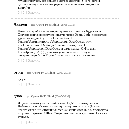
лучший браузер, все летает, быстрее девятки. У кого лагает,
лучше пользуйтесь эксплорером он специально создан для
таких:)))
6
|
6
|
Ответить
Андрей
про
Opera 10.53 Final
[28-05-2010]
Поверх старой Оперы новую лучше не ставить - будут лаги.
Сначала синхронизируйте старую через Opera Link, полностью
удалите старую (тут: C:\Documents and
Settings\Администратор\Application Data\Opera , тут:
C:\Documents and Settings\Администратор\Local
Settings\Application Data\Opera и саму папку: C:\Program
Files\Opera (в XP) ) , а потом устанавливайте новую,
синхронизируйте и Enjoy. Так всегда ставлю - лагов нет.
6
|
6
|
Ответить
brom
про
Opera 10.53 Final
[22-05-2010]
да уж
6
|
6
|
Ответить
длоо
про
Opera 10.53 Final
[22-05-2010]
Я думал только у меня проблемы с 10,53. Поэтому молчал.
Действительно бывает лагает при открытии ссылок (бывает
недогружает низ страницы), тут же копирую в IE 6.0 убожество
и тутже открывает! Шок. Опера это святое, а тут такое. Пока не
ставьте.
6
|
6
|
Ответить