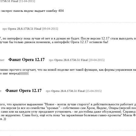
1750.51 Final
[11-04-2015]
 экспрес панель яндекс выдыет ошибку 404
про
Opera 28.0.1750.51 Final
[09-04-2015]
, по интерфесу пока лучше её нет и я думаю не будет. После версии 12.17 стала выходить 
лучше бы только движок поменяли, а интерфейс Opera 12.17 оставили бы!
Фанат Opera 12.17
твет
про
Opera 28.0.1750.51 Final
[20-04-2015]
омимо прочего огорчает, что на новой поделке нет такой функции, как формы управления па
о шаг вперед((((((((
Фанат Opera 12.17
т
про
Opera 28.0.1750.51 Final
[25-04-2015]
го, что крылатое выражение "Новое - всегла лучше старого! в действительности работает 
А эта версия (и все из семейства "хромых" - собственно сам Хром, Яндекс, Опары (версий по
 сами или на каждом углу предалают установить - не достойны даже обсуждения). Справедли
не корректно. Слава богу, ещё есть пока "на заражённая болезнью гавно-хромоты" Мзила Ф
я..))