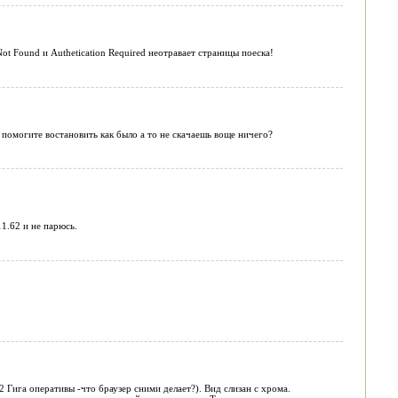
t Found и Authetication Required неотравает страницы поеска!
 помогите востановить как было а то не скачаешь воще ничего?
11.62 и не парюсь.
 Гига оперативы -что браузер сними делает?). Вид слизан с хрома.