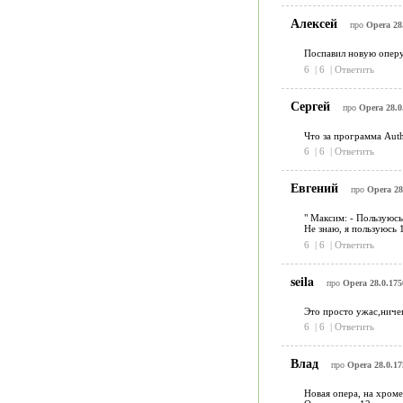
Алексей
про
Opera 28.
Поспавил новую оперу 
6
|
6
|
Ответить
Сергей
про
Opera 28.0
Что за программа Auth
6
|
6
|
Ответить
Евгений
про
Opera 28
" Максим: - Пользуюсь 
Не знаю, я пользуюсь 
6
|
6
|
Ответить
seila
про
Opera 28.0.175
Это просто ужас,ничег
6
|
6
|
Ответить
Влад
про
Opera 28.0.17
Новая опера, на хроме