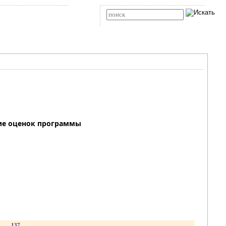
Карта сайта
RSS
Расширенный поиск
ие оценок программы
.
137