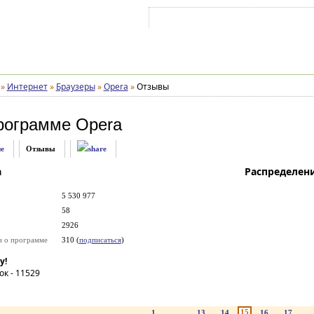
Войти на аккаунт
Зарегистрироваться
»
Интернет
»
Браузеры
»
Opera
»
Отзывы
рограмме
Opera
е
Отзывы
а
Распределен
5 530 977
58
2926
и о программе
310 (
подписаться
)
у!
ок -
11529
15
1
...
13
14
16
17
..