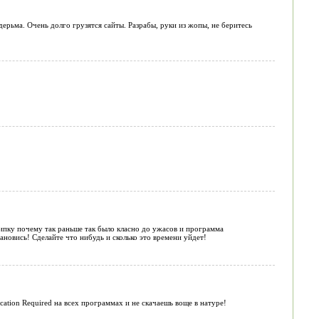
дерьма. Очень долго грузятся сайты. Разрабы, руки из жопы, не беритесь
шипку почему так раньше так было класно до ужасов и программа
тановись! Сделайте что нибудь и сколько это времени уйдет!
ation Required на всех программах и не скачаешь воще в натуре!