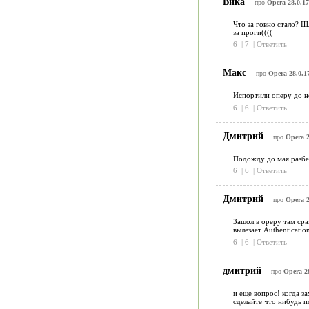
Вика
про
Opera 28.0.17
Что за говно стало? Ш
за проги((((
6
|
7
|
Ответить
Макс
про
Opera 28.0.1
Испортили оперу до н
6
|
6
|
Ответить
Дмитрий
про
Opera 2
Подожду до мая разбе
6
|
6
|
Ответить
Дмитрий
про
Opera 2
Зашол в ореру там сра
вылезает Authenticati
6
|
6
|
Ответить
дмитрий
про
Opera 28
и еще вопрос! когда з
сделайте что нибудь п