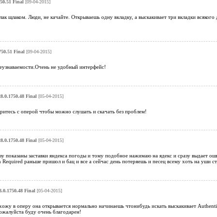
50.51 Final
[09-04-2015]
лак щлаком. Люди, не качайте. Открываешь одну вкладку, а выскакивает три вкладки всякого 
750.51 Final
[09-04-2015]
еузнаваемости.Очень не удобный интерфейс!
8.0.1750.48 Final
[05-04-2015]
ритесь с оперой чтобы можно слушать и скачать без проблем!
8.0.1750.48 Final
[05-04-2015]
зу показаны заставки яндекса погоды и тому подобное нажимаю на ядекс и сразу выдает о
on Required раньше пришол и бац и все а сейчас день потеряешь и песец всему хоть на уши с
.0.1750.48 Final
[05-04-2015]
ахожу в оперу она открывается нормально начинаешь чтонибудь искать выскакивает Authentic
ожалуйста буду очень благодарен!