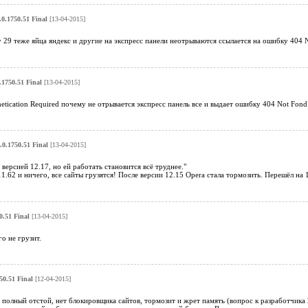
0.1750.51 Final
[13-04-2015]
29 теже яйца яндекс и другие на экспресс панели неотрываются ссылается на ошибку 404 No
.1750.51 Final
[13-04-2015]
etication Required почему не отрывается экспресс панель все и выдает ошибку 404 Not Fond
.0.1750.51 Final
[13-04-2015]
версией 12.17, но ей работать становится всё труднее."
11.62 и ничего, все сайты грузятся! После версии 12.15 Opera стала тормозить. Перешёл на 
0.51 Final
[13-04-2015]
о не грузит.
50.51 Final
[12-04-2015]
 полный отстой, нет блокировщика сайтов, тормозит и жрет память (вопрос к разработчика 2