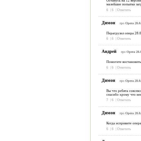
Останусь на 12 версии
малейшие попытки загр
6
|
6
|
Ответить
Димон
про
Opera 28.0.
Перагрузил опера 28.0
6
|
6
|
Ответить
Андрей
про
Opera 28.0
Помогите востановить 
6
|
6
|
Ответить
Димон
про
Opera 28.0.
Вы что ребята совсевс
спасибо хрому что нен
7
|
6
|
Ответить
Димон
про
Opera 28.0.
Когда испривите опера
6
|
6
|
Ответить