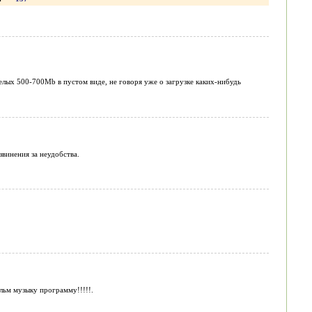
елых 500-700Mb в пустом виде, не говоря уже о загрузке каких-нибудь
винения за неудобства.
льм музыку программу!!!!!.