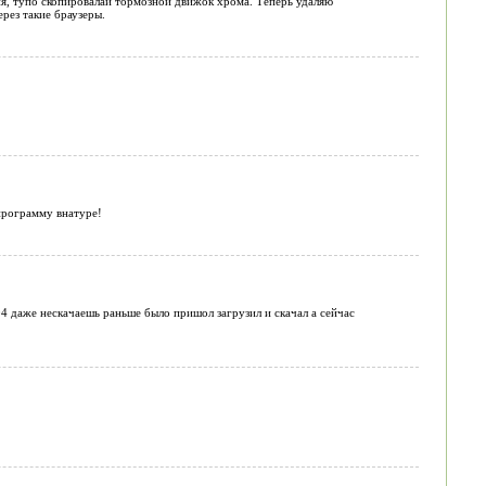
ня, тупо скопировалаи тормозной движок хрома. Теперь удаляю
ерез такие браузеры.
программу внатуре!
4 даже нескачаешь раньше было пришол загрузил и скачал а сейчас