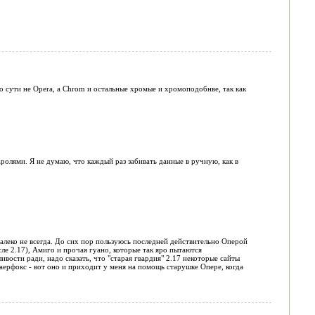
по сути не Opera, а Chrom и остальные хромые и хромоподобнве, так как
ролями. Я не думаю, что каждый раз забивать данные в ручную, как в
далеко не всегда. До сих пор пользуюсь последней действительно Оперой
сле 2.17), Амиго и прочая гуано, которые так яро пытаются
вости ради, надо сказать, что "старая гвардия" 2.17 некоторые сайты
аерфокс - вот оно и приходит у меня на помощь старушке Опере, когда