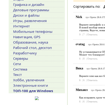
Графика и дизайн
Сортировать по:
Деловые программы
Диски и файлы
Nick
про
Opera 28.0.175
Игры, развлечения
Верните интерфейс и н
Интернет
В новой вообще невозм
страниц. Короче, новая
Мобильные телефоны
9
|
7
|
Ответить
Навигация, GPS
Образование, наука
evatag
про
Opera 28.0.
Рабочий стол, десктоп
Не устанавливается ОП
Разработчику
Может что блокирует?
Серверы
6
|
8
|
Ответить
Сети
Вика
Система
про
Opera 28.0.17
Текст
Верните плиз как все 
Хобби, увлечения
6
|
6
|
Ответить
Электронные книги
Михаил
ТОП-100 для Windows
про
Opera 28.
Как исправить хром чт
6
|
6
|
Ответить