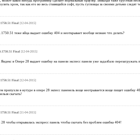
, может какой нибудь программер сделает нормальный браузер. Вивалди таже грустная пес
узить хром, так как его во весь ставящийся софт, пусть гугловцы за своими детьми следят ч
1750.51 Final
[12-04-2015]
.1750.51 теже яйца выдает ошибку 404 и неоткрывает вообще незнаю что делать?
.1750.51 Final
[12-04-2015]
Яндекс в Опере 28 выдает ошибку на панели экспесс панели уже задалбало перезагружать 
1750.51 Final
[12-04-2015]
ем припухли в нутуре в опере 28 экпесс паненель воще неотрывается воще пищет ошибку 40
ельзя скачать!
1750.51 Final
[11-04-2015]
 28 чтобы открывалась экспресс панель чтобы скачать без проблем ошибка 404!