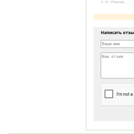
6
|
6
|
Ответить
Написать отз