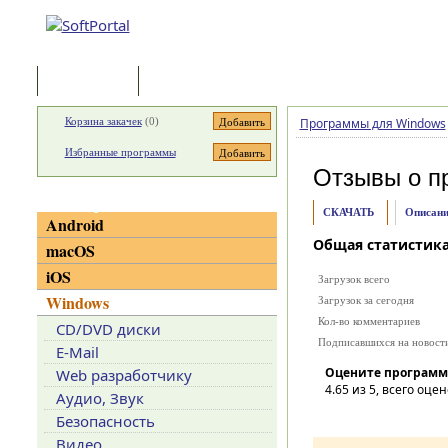
Программы
Статьи
Корзина закачек
(
0
)
Программы для Windows
Избранные программы
Отзывы о п
Категории
СКАЧАТЬ
Описани
Android
Общая статистик
macOS
iOS
Загрузок всего
Windows
Загрузок за сегодня
Кол-во комментариев
CD/DVD диски
Подписавшихся на новост
E-Mail
Оцените программ
Web разработчику
4.65
из 5, всего оцен
Аудио, Звук
Безопасность
Видео