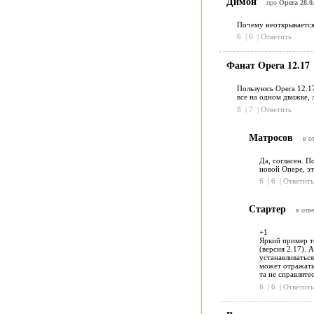
Димон
про
Opera 28.0.
Почему неоткрывается
6
|
6
|
Ответить
Фанат Opera 12.17
Пользуюсь Opera 12.17
все на одном движке, 
8
|
7
|
Ответить
Матросов
в о
Да, согласен. П
новой Опере, эт
6
|
6
|
Ответить
Стартер
в отве
+1
Яркий пример то
(версия 2.17). 
устанавливаться
может отражать 
та не справлятес
6
|
6
|
Ответить