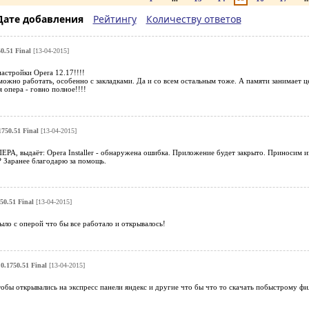
Дате добавления
Рейтингу
Количеству ответов
0.51 Final
[13-04-2015]
астройки Opera 12.17!!!!
ожно работать, особенно с закладками. Да и со всем остальным тоже. А памяти занимает ц
 опера - говно полное!!!!
1750.51 Final
[13-04-2015]
ЕРА, выдаёт: Opera Installer - обнаружена ошибка. Приложение будет закрыто. Приносим из
 Заранее благодарю за помощь.
50.51 Final
[13-04-2015]
было с оперой что бы все работало и открывалось!
0.1750.51 Final
[13-04-2015]
обы открывались на экспресс панели яндекс и другие что бы что то скачать побыстрому фи