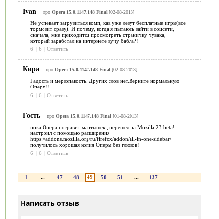
Ivan
про
Opera 15.0.1147.148 Final
[02-08-2013]
Не успевает загрузиться комп, как уже лезут бесплатные игры(все
тормозит сразу). И почему, когда я пытаюсь зайти в соцсети,
сначала, мне приходится просмотреть страничку чувака,
который заработал на интернете кучу бабла?!
6
|
6
|
Ответить
Кира
про
Opera 15.0.1147.148 Final
[02-08-2013]
Гадость и мерзопакость. Других слов нет.Верните нормальную
Оперу!!
6
|
6
|
Ответить
Гость
про
Opera 15.0.1147.148 Final
[01-08-2013]
пока Опера потравит мартышек , перешел на Mozilla 23 beta!
настроил с помощью расширения
https://addons.mozilla.org/ru/firefox/addon/all-in-one-sidebar/
получилось хорошая копия Оперы без глюков!
6
|
6
|
Ответить
49
1
...
47
48
50
51
...
137
Написать отзыв