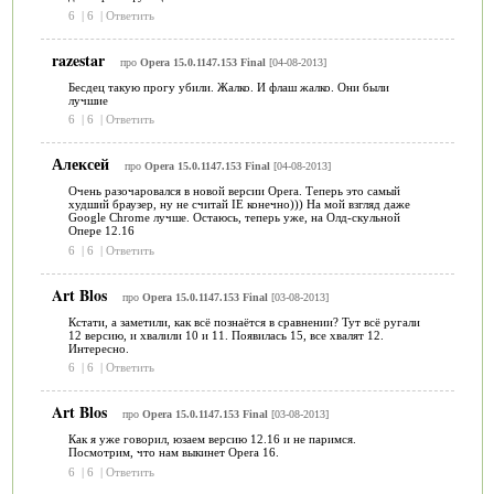
6
|
6
|
Ответить
razestar
про
Opera 15.0.1147.153 Final
[04-08-2013]
Бесдец такую прогу убили. Жалко. И флаш жалко. Они были
лучшие
6
|
6
|
Ответить
Алексей
про
Opera 15.0.1147.153 Final
[04-08-2013]
Очень разочаровался в новой версии Opera. Теперь это самый
худший браузер, ну не считай IE конечно))) На мой взгляд даже
Google Chrome лучше. Остаюсь, теперь уже, на Олд-скульной
Опере 12.16
6
|
6
|
Ответить
Art Blos
про
Opera 15.0.1147.153 Final
[03-08-2013]
Кстати, а заметили, как всё познаётся в сравнении? Тут всё ругали
12 версию, и хвалили 10 и 11. Появилась 15, все хвалят 12.
Интересно.
6
|
6
|
Ответить
Art Blos
про
Opera 15.0.1147.153 Final
[03-08-2013]
Как я уже говорил, юзаем версию 12.16 и не паримся.
Посмотрим, что нам выкинет Opera 16.
6
|
6
|
Ответить