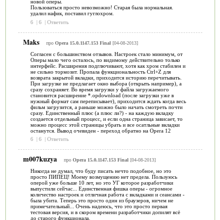
новой оперы.
Пользоваться просто невозможно! Старая была нормальная.
удалил нафик, поставил гуглохром.
6
|
6
|
Ответить
Maks
про
Opera 15.0.1147.153 Final
[04-08-2013]
Согласен с большинством отзывов. Настроек стало минимум, от
Оперы мало чего осталось, по видимому действительно только
интерфейс. Расширения подглючивают, хотя как хром стабилен и
не сильно тормозит. Пропала функциональность Ctrl+Z для
возврата закрытой вкладки, приходится историю перечитывать.
При загрузке не предлагает окно выбора (открыть например), а
сразу сохраняет. Во время загрузки у файла загружаемого
становится расширение *.opdownload (после загрузки уже в
нужный формат сам переписывает), приходится ждать когда весь
фильм загрузится, а раньше можно было начать смотреть почти
сразу. Единственный плюс (а плюс ли?) - на каждую вкладку
создается отдельный процесс, и если одна страница зависает, то
можно процесс этой страницы убрать и все осатльные вкладки
останутся. Вывод очевиден - переход обратно на Opera 12
6
|
6
|
Ответить
m007kuzya
про
Opera 15.0.1147.153 Final
[04-08-2013]
Никогда не думал, что буду писать нечто подобное, но это
просто ПИПЕЦ! Моему возмущению нет предела. Пользуюсь
оперой уже больше 10 лет, но это УГ которое разработчики
выпустили сейчас... Единственная фишка оперы - огромное
количество настроек и отличная работа с вкладками и сеансами -
была убита. Теперь это просто один из браузеров, ничем не
примечательный... Очень надеюсь, что это просто первая
тестовая версия, и в скором времени разработчики допилят всё
до старого функционала.