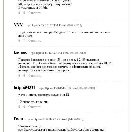
Старые версии можно скачать здесь
http://ftp.opera.com/ftp/pub/opera/win/
В том числе и 64 bit.
6
|
6
|
Ответить
VVV
про
Opera 15.0.1147.153 Final
[06-08-2013]
Подскажите,как в опере 15 сделать так чтобы она не запоминала
историю?
6
|
7
|
Ответить
kosmos
про
Opera 15.0.1147.153 Final
[06-08-2013]
Перепробовал все версии. 15 - не опера, 12.16 медленно
работает, 11.64 самая быстрая, вернулся на свою любимую 10.63
. Кстате, все версии можно скачать с официального сайта,
находятся в англоязычных ресурсах .
6
|
6
|
Ответить
http-654321
про
Opera 15.0.1147.153 Final
[05-08-2013]
у этой оперы скорость выше чем 12
12 скорость не очень
6
|
6
|
Ответить
Гость
про
Opera 15.0.1147.153 Final
[04-08-2013]
Отвратительно)
все браузеры стали отвратительно работать,после установки