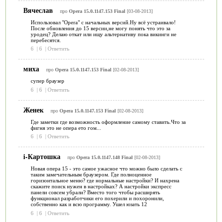
Вячеслав
про
Opera 15.0.1147.153 Final
[03-08-2013]
Использовал "Opera" с начальных версий.Ну всё устраивало!
После обновления до 15 версии,не могу понять что это за
уродец? Делаю откат или ищу альтернативу пока викинги не
перебесятся.
6
|
6
|
Ответить
миха
про
Opera 15.0.1147.153 Final
[02-08-2013]
супер браузер
6
|
6
|
Ответить
Женек
про
Opera 15.0.1147.153 Final
[02-08-2013]
Где заметки где возможность оформление самому ставить.Что за
фигня это не опера ето гом...
6
|
6
|
Ответить
i-Картошка
про
Opera 15.0.1147.148 Final
[02-08-2013]
Новая опера 15 - это самое ужасное что можно было сделать с
таким замечательным браузером. Где полноценное
горизонтальное меню? где нормальные настройки? И нахрена
скажите поиск нужен в настройках? А настройки экспресс
панели совсем убрали? Вместо того чтобы расширять
функционал разработчики его похерили и похоронили,
собственно как и всю программу. Ушел юзать 12
6
|
6
|
Ответить