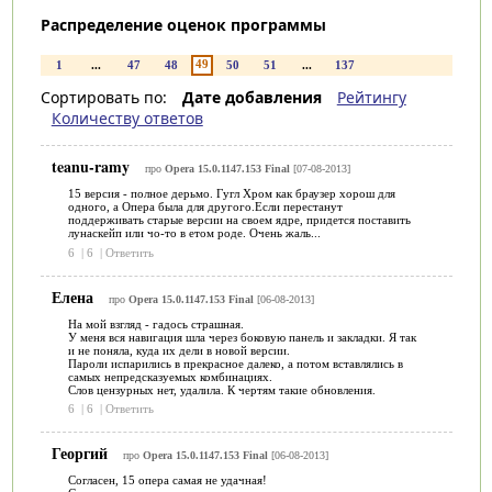
Распределение оценок программы
49
1
...
47
48
50
51
...
137
Сортировать по:
Дате добавления
Рейтингу
Количеству ответов
teanu-ramy
про
Opera 15.0.1147.153 Final
[07-08-2013]
15 версия - полное дерьмо. Гугл Хром как браузер хорош для
одного, а Опера была для другого.Если перестанут
поддерживать старые версии на своем ядре, придется поставить
лунаскейп или чо-то в етом роде. Очень жаль...
6
|
6
|
Ответить
Елена
про
Opera 15.0.1147.153 Final
[06-08-2013]
На мой взгляд - гадось страшная.
У меня вся навигация шла через боковую панель и закладки. Я так
и не поняла, куда их дели в новой версии.
Пароли испарились в прекрасное далеко, а потом вставлялись в
самых непредсказуемых комбинациях.
Слов цензурных нет, удалила. К чертям такие обновления.
6
|
6
|
Ответить
Георгий
про
Opera 15.0.1147.153 Final
[06-08-2013]
Согласен, 15 опера самая не удачная!