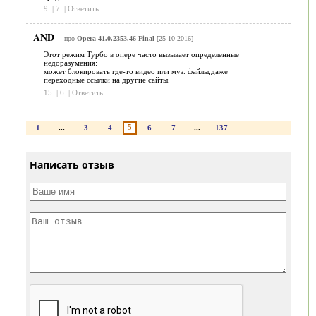
9
|
7
|
Ответить
AND
про
Opera 41.0.2353.46 Final
[25-10-2016]
Этот режим Турбо в опере часто вызывает определенные
недоразумения:
может блокировать где-то видео или муз. файлы,даже
переходные ссылки на другие сайты.
15
|
6
|
Ответить
5
1
...
3
4
6
7
...
137
Написать отзыв