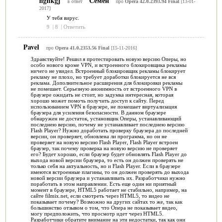
hghkgj
Семен
в ответ
про
Opera 42.0.2393.94 Final
[13-01-
2017]
У тебя вирус.
9
|
8
|
Ответить
Pavel
про
Opera 41.0.2353.56 Final
[15-11-2016]
Здравствуйте! Решил я протестировать новую версию Оперы, но
особо нового кроме VPN, и встроенного блокировщика рекламы
ничего не увидел. Встроенный блокировщик рекламы блокирует
рекламу не плохо, но требует доработки блокируется не вся
реклама. Дополнительное расширения для блокировки рекламы
не помешает. Серьезную анонимность от встроенного VPN в
браузере ожидать не стоит, но задумка интересная, которая
хорошо может помочь получить доступ к сайту. Перед
использованием VPN в браузере, не помешает виртуализация
браузера для усиления безопасности. В данном браузере
обнаружен не достаток, установщик Оперы, устанавливающий
последнею версию, почему не устанавливает последнею версию
Flash Player? Нужно доработать проверку браузера до последней
версии, он проверяет, обновлена ли программа, но он не
проверяет на новую версию Flash Player, Flash Player встроен
браузер, так почему проверка на новую версию не проверяет
его? Будет хорошо, если браузер будет обновлять Flash Player до
выхода новой версии браузера, то есть он должен проверять не
только себя на актуальность, но и Flash Player. Если в браузере
имеются встроенные плагины, то он должен проверять до выхода
новой версии браузера и устанавливать их. Разработчики нужно
поработать в этом направлении. Есть еще один ни приятный
момент в браузере, HTML5 работает не стабильно, например, на
сайте filmix.net, если смотреть через HTML5, то видео не
показывает почему? Возможно на других сайтах то же, так как
большинство отзывом о том, что Опера не показывает видео,
могу предположить, что просмотр идет через HTML5.
Разработчики обратите внимание на эти недостатки, так как они