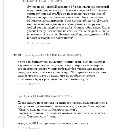
47.0.2631.39 Final
[14-08-2017]
Лучше не обновляй.Последние 17 года стали,как красивый
и удобный браузер- вирус!Начиная с версии 1217 сильно
тормозят при работе.Что то постоянно грузится из вне!
Влияют на производительность компа. Хотя она может
обновится автоматически. Если хотите обновить. Делаете
копию своих закладок путем копирования в загрузки в
любой сохранившийся там файл. И смело обновляем. Сам я
удалил Оперу. Все встало на свои места. Хотя долгие годы
нравилась. Возможно. Нужны новый производительный Пк
и более высокую скорость инета!?
9
|
6
|
Ответить
zura
про
Opera 43.0.2442.1144 Final
[01-03-2017]
opera ето фантастика, вы лучше чистите свои комп по чашче и
научитесь им пользоватся. у него сверх скорость если хорошо
его настроить. опера у меня работает без глюков уже полтора
года, фантатастическая скорость при 20 открытых вкладок. кто
скажет что ето мало , я скажу что вы вообще не умеете
пользоватся браузером, интернетом и компютером.
6
|
8
|
Ответить
про
Opera 43.0.2442.806 Final
[27-02-2017]
Хотел скрыть поле поиска на экспресс панели, получил допуск к
настройкам для опытных пользователей, поставил "галочку" на:
"Скрыть поле поиска на Экспресс-панели".
Закрыл настройки чтобы полюбоваться на экспресс панель без
этого "богомерзкого" поля.
А не, ни@#!! Она продолжила мозолить мои глаза...
6
|
6
|
Ответить