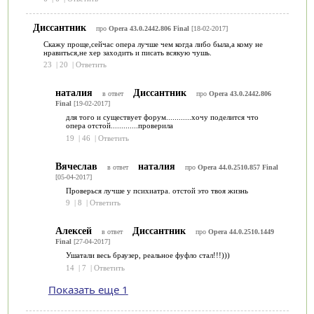
Диссантник
про
Opera 43.0.2442.806 Final
[18-02-2017]
Скажу проще,сейчас опера лучше чем когда либо была,а кому не
нравиться,не хер заходить и писать всякую чушь.
23
|
20
|
Ответить
наталия
Диссантник
в ответ
про
Opera 43.0.2442.806
Final
[19-02-2017]
для того и существует форум............хочу поделится что
опера отстой.............проверила
19
|
46
|
Ответить
Вячеслав
наталия
в ответ
про
Opera 44.0.2510.857 Final
[05-04-2017]
Проверься лучше у психиатра. отстой это твоя жизнь
9
|
8
|
Ответить
Алексей
Диссантник
в ответ
про
Opera 44.0.2510.1449
Final
[27-04-2017]
Ушатали весь браузер, реальное фуфло стал!!!)))
14
|
7
|
Ответить
Показать еще 1