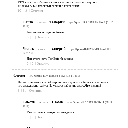
VPN так и не работает,стали часто не запускаться сервисы
Яндекса.А так красивый,легкий в настройках.
10
|
16
|
Ответить
Саша
валерий
в ответ
про
Opera 41.0.2353.69 Final
[01-12-
2016]
Бесплатного сыра не бывает
6
|
6
|
Ответить
Лелик
валерий
в ответ
про
Opera 41.0.2353.69 Final
[01-
12-2016]
Для этого есть Tor,Еpic браузеры
6
|
6
|
Ответить
Семен
про
Opera 41.0.2353.56 Final
[19-11-2016]
После обновления до 41 версии,как из рога изобилия посыпались
игровые,порно-сайты.Не удается заблокировать.Что делать?
8
|
41
|
Ответить
Сексти
Семен
в ответ
про
Opera 41.0.2353.69 Final
[25-11-
2016]
Расслабляйся,смотри,наслаждайся.
6
|
6
|
Ответить