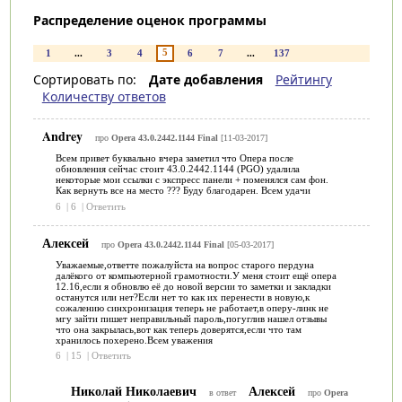
Распределение оценок программы
5
1
...
3
4
6
7
...
137
Сортировать по:
Дате добавления
Рейтингу
Количеству ответов
Andrey
про
Opera 43.0.2442.1144 Final
[11-03-2017]
Всем привет буквально вчера заметил что Опера после
обновления сейчас стоит 43.0.2442.1144 (PGO) удалила
некоторые мои ссылки с экспресс панели + поменялся сам фон.
Как вернуть все на место ??? Буду благодарен. Всем удачи
6
|
6
|
Ответить
Алексей
про
Opera 43.0.2442.1144 Final
[05-03-2017]
Уважаемые,ответте пожалуйста на вопрос старого пердуна
далёкого от компьютерной грамотности.У меня стоит ещё опера
12.16,если я обновлю её до новой версии то заметки и закладки
останутся или нет?Если нет то как их перенести в новую,к
сожалению синхронизация теперь не работает,в оперу-линк не
мгу зайти пишет неправильный пароль,погуглив нашел отзывы
что она закрылась,вот как теперь доверятся,если что там
хранилось похерено.Всем уважения
6
|
15
|
Ответить
Николай Николаевич
Алексей
в ответ
про
Opera