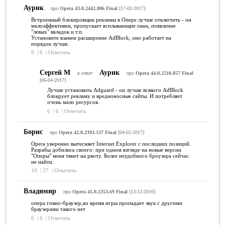
Аурик
про
Opera 43.0.2442.806 Final
[17-02-2017]
Встроенный блокировщик рекламы в Опере лучше отключить - он
малоэффективен, пропускает всплывающие окна, появление
"левых" вкладок и т.п.
Установите взамен расширение AdBlock, оно работает на
порядок лучше.
9
|
6
|
Ответить
Сергей М
Аурик
в ответ
про
Opera 44.0.2510.857 Final
[06-04-2017]
Лучше установить Adguard - он лучше всякого AdBlock
блокрует рекламу и вредноносные сайты. И потребляет
очень мало ресурсов.
6
|
6
|
Ответить
Борис
про
Opera 42.0.2393.137 Final
[04-02-2017]
Opera уверенно вытесняет Internet Explorer с последних позиций.
Разрабы добились своего: при одном взгляде на новые версии
"Оперы" меня тянет на рвоту. Более неудобного броузера сейчас
не найти.
10
|
27
|
Ответить
Владимир
про
Opera 41.0.2353.69 Final
[13-12-2016]
опера говно-браузер,во время игры пропадает звук с другими
браузерами такого нет
6
|
6
|
Ответить