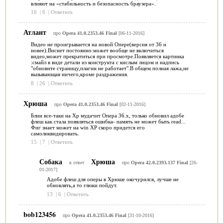
влияют на «стабильность и безопасность браузера».
16
|
6
|
Ответить
Атлант
про
Opera 41.0.2353.46 Final
[06-11-2016]
Видео не проигрывается на новой Опере(версия от 36 и
новее).Виснет постоянно:может вообще не включиться
видео,может прекратиться при просмотре.Появляется картинка
:смайл в виде детали из конструкта с кислым лицом и надпись
"обновите страницу,плагин не работает".В общем полная лажа,не
вызывающая ничего,кроме раздражения.
8
|
26
|
Ответить
Хрюша
про
Opera 41.0.2353.46 Final
[02-11-2016]
Блин все-таки на Хр мудачит Опера 36.х, только обновил адобе
флеш как стала появляться ошибка- память не может быть read...
Фиг знает может на win XP скоро придется его
самоликвидировать.
15
|
7
|
Ответить
Собака
Хрюша
в ответ
про
Opera 42.0.2393.137 Final
[26-
01-2017]
Адобе флеш для оперы в Хрюше окочурился, лучше не
обновлять,а то глюки пойдут.
13
|
6
|
Ответить
bob123456
про
Opera 41.0.2353.46 Final
[31-10-2016]