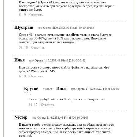
В последней (Opera 41) версии заметил, что стала зависать
беспроводная мышь при запуске браузера. В предыдущей версии
такого не было.
6
|
9
|
Ответить
Шустрый
про
Opera 41.0.2353.46 Final
[30-10-2016]
Опера 41- реально есть измененя,действительно стала быстрее
только на 30-40%,а не на 80% как рекламируют. Визуально
заметно при открытии новых вкладок.
39
|
6
|
Ответить
Илья
про
Opera 41.0.2353.46 Final
[28-10-2016]
При запуске установочного файла, файл не открывается. Что
делать? Windows XP SP2
6
|
9
|
Ответить
Крутой
Илья
в ответ
про
Opera 41.0.2353.46 Final
[29-10-
2016]
Так попрубуй windows 95-98, может и получится...
31
|
7
|
Ответить
Nестер
про
Opera 41.0.2353.46 Final
[26-10-2016]
В целом турбо режим может вызывать ряд проблем,весь вопрос
можно ли считать оперу без турбо крутой? скорее всего нет,-
запуск браузера медленный и скорость открытия сайтов чисто
средний.