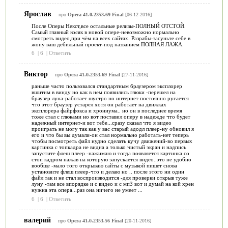
Ярослав
про
Opera 41.0.2353.69 Final
[06-12-2016]
После Оперы Некст,все остальные релизы-ПОЛНЫЙ ОТСТОЙ.
Самый главный косяк в новой опере-невозможно нормально
смотреть видео,при чём на всех сайтах. Разрабы-засуньте себе в
жопу ваш дебильный проект-под названием ПОЛНАЯ ЛАЖА.
6
|
6
|
Ответить
Виктор
про
Opera 41.0.2353.69 Final
[27-11-2016]
раньше часто пользовался стандартным браузером эксплорер
вшитим в винду но как в нем появились глюки -перешел на
браузер луна-работает шустро но интернет постоянно ругается
что этот браузер устарел хотя он работает на движках
эксплорера файрфокса и хрониума.. но он в последнее время
тоже стал с глюками но вот поставил оперу в надежде что будет
надежный интернет-и вот тебе...сразу сказал что я видео
проиграть не могу так как у вас старый адодл плеер-ну обновил я
его и что бы вы думали-он стал нормально работать-нет теперь
чтобы посмотреть файл нудно сделать кучу движений-во первых
картинка с топкадра не видна а только чистый экран и надпись
запустите флеш плеер -нажимаю и тогда появляется картинка со
стоп кадром нажав на которую запускается видео..это не удобно
вообще -мало того открываю сайты с музыкой пишет снова
установите флеш плеер-что и делаю но .. после этого ни один
файл так и не стал воспроизводится -для проверки открыв туже
луну -там все впорядке и с видео и с мп3 вот и думай на кой хрен
нужна эта опера...раз она ничего не умеет ...
6
|
6
|
Ответить
валерий
про
Opera 41.0.2353.56 Final
[20-11-2016]