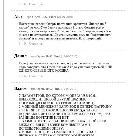
6
|
6
|
Ответить
Alex
про
Opera 10.62 Final
[20-09-2010]
Последние версии Оперы постоянно крэшатся. Иногда по 5
крэшей за час. Уже бесить начинает. Но что больше всего
выводит - это когда жмём "отправить отчёт", ждёшь минут 5 и
нихера не отправилось. Другой момент, жму на "восстановить
вкладки" и нихера не восстанавливается. Комп хороший.
6
|
6
|
Ответить
Данил
про
Opera 10.62 Final
[19-09-2010]
Если у вас не комп а куча говна, и руки растут из жопы то не
надо говорить что Opera плохая 3 года уже пользуюсь ей и НИ
ОДНОГО СEРЬЕЗНОГО КОСЯКА
6
|
6
|
Ответить
Вадим
про
Opera 10.62 Final
[17-09-2010]
7 ПАРАМЕТРОВ, ПО КОТОРЫМ ОПЕРА USB 10.61
ПРЕВОСХОДИТ ЛЮБОЙ ДРУГОЙ БРАУЗЕР:
1.ОГРОМНАЯ СКОРОСТЬ СЕРФИНГА СТРАНИЦ;
2.МОЩНЫЙ МЕНЕДЖЕР ЗАГРУЗОК В ОЕПЕРЕ (ЗАГРУЗКУ
2,9 ГБ ТЯНЕТ СО СКОРОСТЬЮ 530 КБ/С),А ТАКЖЕ
ПОДДЕРЖКА ИНТЕГРАЦИИ В ОПЕРУ АЗУРЕУС(!!!!!). БЕЗ
РАЗНИЦЫ ПОРТАТИВ ИЛИ НЕТ;
3.ВОЗМОЖНОСТЬ УСТАНОВЛЕНИЯ ЛОКАЛЬНОЙ СЕТИ
МЕЖДУ 2-МЯ ИЛИ БОЛЕЕ КОМПЬЮТЕРАМИ,
ИСПОЛЬЗУЮЩИМИ ОПЕРУ;
4.МОБИЛЬНОСТЬ И ВОЗМОЖНОСТЬ ДОСТУПА К
ЛЮБИМЫМ САЙТАМ С ЛЮБОГО КОМПЬЮТЕРА;