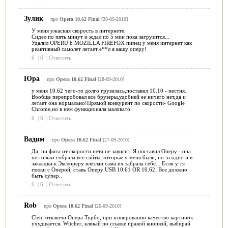
Зулик
про
Opera 10.62 Final
[28-09-2010]
У меня ужасная скорость в интернете.
Сидел по пять минут и ждал по 5 мин пока загрузится...
Удалил OPERU b MOZILLA FIREFOX пипец у меня интернет как
реактивный самолет летает е**л я вашу оперу!
6
|
6
|
Ответить
Юра
про
Opera 10.62 Final
[28-09-2010]
у меня 10.62 чего-то долго грузилась,поставил 10.10 - пестня.
Вообще перепробовал все брузеры,удобней ее ничего нет,да и
летает она нормально!Прямой конкурент по скорости- Google
Chrome,но в нем функционала маловато.
6
|
6
|
Ответить
Вадим
про
Opera 10.62 Final
[27-09-2010]
Да, ни фига от скорости нета не зависит. Я поставил Оперу - она
не только собрала все сайты, которые у меня были, но за одно и в
закладки к Экслореру влезлаи сама их забрала себе... Если у тя
глюки с Оперой, ставь Оперу USB 10.61 OR 10.62. Все должно
быть супер..
6
|
6
|
Ответить
Rob
про
Opera 10.62 Final
[26-09-2010]
Clen, отключи Опера Турбо, при кэшировании качество картинок
ухудшается. Witcher, кликай по ссылке правой кнопкой, выбирай