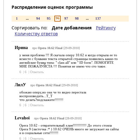
Распределение оценок программы
96
1
...
94
95
97
98
...
137
Сортировать по:
Дате добавления
Рейтингу
Количеству ответов
Ирина
про
Opera 10.62 Final
[29-09-2010]
у меня проблема !!! Я скачала оперу 10.62 и когда открыла ее то
всместе с буквами текста открытой страницы появились какие-то
английские буквы типа: " class all" или " ID form". ПОМОГИТЕ
МНЕ ПОЖАЛУЙСТА !!! Понятия не имею что єто такое.
6
|
6
|
Ответить
ЛилУ
про
Opera 10.62 Final
[29-09-2010]
обожаю оперу,но она че то видео перестала
воспроизводить...Т_Т
что делать?подскажите!!!!!!!
6
|
6
|
Ответить
Levahoi
про
Opera 10.62 Final
[28-09-2010]
Opera 10.62 - отвратительный хлам!!!!!!!!!!! До этого стояла
Opera 9 (ласточка :* ) 10.62 ОЧЕНЬ много не загружает на сайты
и в социальные сети!!!!!!!
6
|
6
|
Ответить