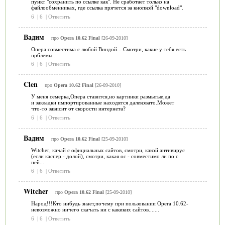
пункт "сохранить по ссылке как". Не сработает только на
файлообменниках, где ссылка прячется за кнопкой "download".
6
|
6
|
Ответить
Вадим
про
Opera 10.62 Final
[26-09-2010]
Опера совместима с любой Виндой... Смотри, какие у тебя есть
прблемы...
6
|
6
|
Ответить
Clen
про
Opera 10.62 Final
[26-09-2010]
У меня семерка,Опера ставится,но картинки размытые,да
и закладки импортированные находятся далековато.Может
что-то зависит от скорости интернета?
6
|
6
|
Ответить
Вадим
про
Opera 10.62 Final
[25-09-2010]
Witcher, качай с официальных сайтов, смотри, какой антивирус
(если каспер - долой), смотри, какая ос - совместимо ли по с
ней...
6
|
6
|
Ответить
Witcher
про
Opera 10.62 Final
[25-09-2010]
Народ!!!Кто нибудь знает,почему при пользовании Opera 10.62-
невозможно ничего скачать ни с какиких сайтов.......
6
|
6
|
Ответить