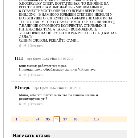
5.ПОСКОЛЬКУ ОПЕРА ПОРТАТИВНАЯ, ТО ВЛИЯНИЕ НА
РЕЕСТР И ПРОГРАМНЫЕ ФАЙЛЫ - МИНИМАЛЬНОЕ;
6.СОВМЕСТИМОСТЬ ОПЕРЫ СО ВСЕМИ ВЕРСИЯМИ
ВИНДОУС - В НАМНОГО БОЛЬШЕЙ СТЕПЕНИ, НЕЖЕЛИ У
ЕГО ВЕДУЩЕГО КОНКУРЕНТА - САФАРИ (НЕ СМОТРЯ НА
ТО, ЧТО ПИШУТ ПРО СОВМЕСТИМОСТЬ ЕГО С ВИНДОУС);
7.НАЛИЧИЕ ОГРОМНОГО КОЛИЧЕСТВА СТИЛЬНЫХ И
ИНТЕРЕСНЫХ ТЕМ, А ТАКЖЕ - ВОЗМОЖНОСТЬ
УСТАНОВКИ НА ОПЕРУ ОБОЕВ РАБОЧЕГО СТОЛА (САМ ТАК
ДЕЛАЛ).
ОДНИМ СЛОВОМ, РЕШАЙТЕ САМИ...
6
|
6
|
Ответить
1111
про
Opera 10.62 Final
[17-09-2010]
ваша мозила работает через раз.
И иногда плохо обрабатывает скрипты VB или java
6
|
6
|
Ответить
Юзверь
про
Opera 10.62 Final
[15-09-2010]
Миша, тебе что платят за то что ты ахинею несёшь и
рекламируешь уг ?
6
|
6
|
Ответить
96
1
...
94
95
97
98
...
137
Написать отзыв