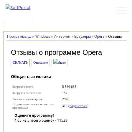
Программы
Статьи
Программы для Windows
»
Интернет
»
Браузеры
»
Opera
»
Отзывы
Отзывы о программе
Opera
СКАЧАТЬ
Описание
Общая статистика
Загрузок всего
5 530 635
Загрузок за сегодня
157
Кол-во комментариев
2926
Подписавшихся на новости о
310 (
подписаться
)
программе
Оцените программу!
4.65
из 5, всего оценок -
11529