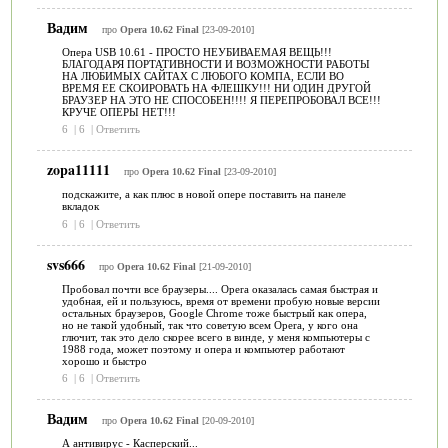
Вадим
про
Opera 10.62 Final
[23-09-2010]
Опера USB 10.61 - ПРОСТО НЕУБИВАЕМАЯ ВЕЩЬ!!!
БЛАГОДАРЯ ПОРТАТИВНОСТИ И ВОЗМОЖНОСТИ РАБОТЫ
НА ЛЮБИМЫХ САЙТАХ С ЛЮБОГО КОМПА, ЕСЛИ ВО
ВРЕМЯ ЕЕ СКОИРОВАТЬ НА ФЛЕШКУ!!! НИ ОДИН ДРУГОЙ
БРАУЗЕР НА ЭТО НЕ СПОСОБЕН!!!! Я ПЕРЕПРОБОВАЛ ВСЕ!!!
КРУЧЕ ОПЕРЫ НЕТ!!!
6
|
6
|
Ответить
zopa11111
про
Opera 10.62 Final
[23-09-2010]
подскажите, а как плюс в новой опере поставить на панеле
вкладок
6
|
6
|
Ответить
svs666
про
Opera 10.62 Final
[21-09-2010]
Пробовал почти все браузеры.... Opera оказалась самая быстрая и
удобная, ей и пользуюсь, время от времени пробую новые версии
остальных браузеров, Google Chrome тоже быстрый как опера,
но не такой удобный, так что советую всем Opera, у кого она
глючит, так это дело скорее всего в винде, у меня компьютеры с
1988 года, может поэтому и опера и компьютер работают
хорошо и быстро
6
|
6
|
Ответить
Вадим
про
Opera 10.62 Final
[20-09-2010]
А антивирус - Касперский...