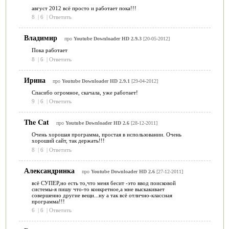
август 2012 всё просто и работает пока!!!
8
|
6
|
Ответить
Владимир
про
Youtube Downloader HD 2.9.3
[20-05-2012]
Пока работает
8
|
6
|
Ответить
Ирина
про
Youtube Downloader HD 2.9.1
[29-04-2012]
Спасибо огромное, скачала, уже работает!
9
|
6
|
Ответить
The Cat
про
Youtube Downloader HD 2.6
[28-12-2011]
Очень хорошая программа, простая в использовании. Очень
хороший сайт, так держать!!!
8
|
6
|
Ответить
Александринка
про
Youtube Downloader HD 2.6
[27-12-2011]
всё СУПЕР,но есть то,что меня бесит -это ввод поисковой
системы-я пишу что-то конкретное,а мне выскакивает
совершенно другие вещи...ну а так всё отлично-классная
программа!!!
6
|
6
|
Ответить