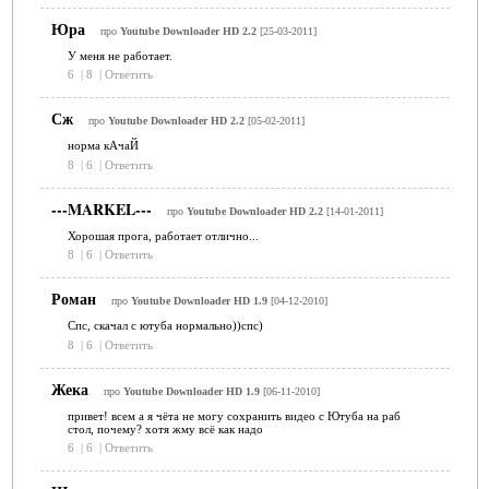
Юра
про
Youtube Downloader HD 2.2
[25-03-2011]
У меня не работает.
6
|
8
|
Ответить
Сж
про
Youtube Downloader HD 2.2
[05-02-2011]
норма кАчаЙ
8
|
6
|
Ответить
---MARKEL---
про
Youtube Downloader HD 2.2
[14-01-2011]
Хорошая прога, работает отлично...
8
|
6
|
Ответить
Роман
про
Youtube Downloader HD 1.9
[04-12-2010]
Спс, скачал с ютуба нормально))спс)
8
|
6
|
Ответить
Жека
про
Youtube Downloader HD 1.9
[06-11-2010]
привет! всем а я чёта не могу сохранить видео с Ютуба на раб
стол, почему? хотя жму всё как надо
6
|
6
|
Ответить