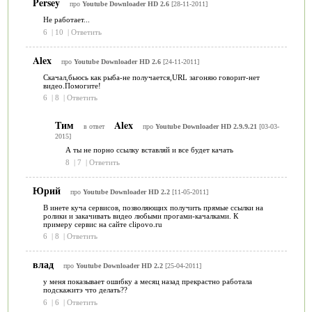
Persey
про
Youtube Downloader HD 2.6
[28-11-2011]
Не работает...
6
|
10
|
Ответить
Alex
про
Youtube Downloader HD 2.6
[24-11-2011]
Скачал,бьюсь как рыба-не получается,URL загоняю говорит-нет
видео.Помогите!
6
|
8
|
Ответить
Тим
Alex
в ответ
про
Youtube Downloader HD 2.9.9.21
[03-03-
2015]
А ты не порно ссылку вставляй и все будет качать
8
|
7
|
Ответить
Юрий
про
Youtube Downloader HD 2.2
[11-05-2011]
В инете куча сервисов, позволяющих получить прямые ссылки на
ролики и закачивать видео любыми прогами-качалками. К
примеру сервис на сайте clipovo.ru
6
|
8
|
Ответить
влад
про
Youtube Downloader HD 2.2
[25-04-2011]
у меня показывает ошибку а месяц назад прекрастно работала
подскажитэ что делать??
6
|
6
|
Ответить