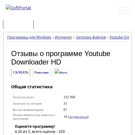
Программы
Статьи
Программы для Windows
»
Интернет
»
Загрузка файлов
»
Youtube Downl
Отзывы о программе
Youtube
Downloader HD
СКАЧАТЬ
Описание
Общая статистика
Загрузок всего
232 969
Загрузок за сегодня
31
Кол-во комментариев
67
Подписавшихся на новости о
10 (
подписаться
)
программе
Оцените программу!
4.26
из 5, всего оценок -
320