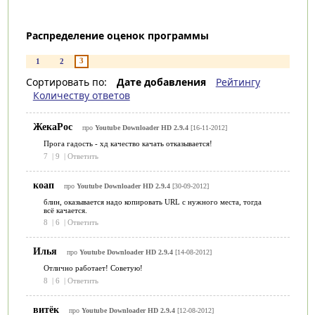
Распределение оценок программы
3
1
2
Сортировать по:
Дате добавления
Рейтингу
Количеству ответов
ЖекаРос
про
Youtube Downloader HD 2.9.4
[16-11-2012]
Прога гадость - хд качество качать отказывается!
7
|
9
|
Ответить
коап
про
Youtube Downloader HD 2.9.4
[30-09-2012]
блин, оказывается надо копировать URL с нужного места, тогда
всё качается.
8
|
6
|
Ответить
Илья
про
Youtube Downloader HD 2.9.4
[14-08-2012]
Отлично работает! Советую!
8
|
6
|
Ответить
витёк
про
Youtube Downloader HD 2.9.4
[12-08-2012]