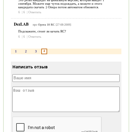
сентября. Можете еще чуток подождать, а можете и этого
кандидата скачать :) Опера потом автоматом обновится.
6
|
6
|
Ответить
DezLAB
про
Opera 10 RC
[27-08-2009]
Подскажите, стоит ли качать RC?
6
|
6
|
Ответить
4
1
2
3
Написать отзыв