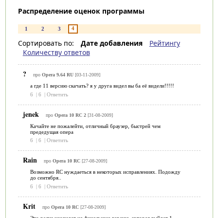
Распределение оценок программы
4
1
2
3
Сортировать по:
Дате добавления
Рейтингу
Количеству ответов
?
про
Opera 9.64 RU
[03-11-2009]
а где 11 версию скачать? я у друга видел вы ба её видели!!!!!
6
|
6
|
Ответить
jenek
про
Opera 10 RC 2
[31-08-2009]
Качайте не пожалейти, отличный браузер, быстрей чем
предедущая опера
6
|
6
|
Ответить
Rain
про
Opera 10 RC
[27-08-2009]
Возможно RC нуждаеться в некоторых исправлениях. Подожду
до сентября..
6
|
6
|
Ответить
Krit
про
Opera 10 RC
[27-08-2009]
Это релиз кандидат на финальную версию, которая выйдет 1