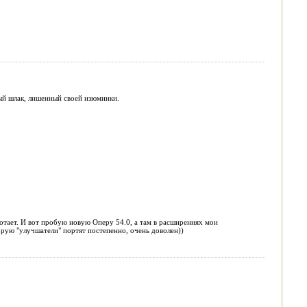
ный шлак, лишенный своей изюминки.
ботает. И вот пробую новую Оперу 54.0, а там в расширениях мои
орую "улучшатели" портят постепенно, очень доволен))