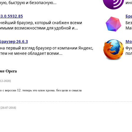
ую, быструю и безопасную...
ин
3.0.5932.85
Бра
нейший браузер, который снабжен всеми
Без
имыми возможностями для удобной и...
Mai
раузер 26.6.3
Moz
на первый взгляд браузер от компании Яндекс,
Фу
тем не менее обладает всеми...
пол
ме Opera
12-2020]
о с верссии 12. теперь это клон хрома. без цели и смысла
[26-07-2018]