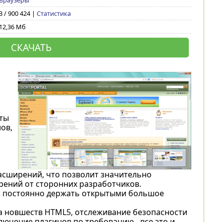
Браузеры
3 / 900 424 |
Статистика
12,36 Мб
СКАЧАТЬ
ты
ов,
асширений, что позволит значительно
рений от сторонних разработчиков.
ен постоянно держать открытыми большое
а новшеств HTML5, отслеживание безопасности
лючение плагинов по требованию - все это и