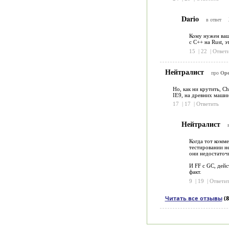
Dario
в ответ
Кому нужен ваш 
с C++ на Rust, 
15
|
22
|
Ответ
Нейтралист
про
Ope
Но, как ни крутить, C
IE9, на древних машин
17
|
17
|
Ответить
Нейтралист
Когда тот комм
тестировании н
они недостаточ
И FF с GC, дейс
факт.
9
|
19
|
Ответит
Читать все отзывы
(8