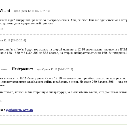
Zilant
про
Opera 12.18
[05-07-2019]
вивальди? Оперу выбирали из-за быстродействия. Увы, сейчас Огнелис единственная альтер
это должно дать существенный прирост.
ить
ra 12.18
[25-12-2016]
hromium'ы и Fox'ы будут тормозить на старой машине, а 12.18 значительно улучшена в HTM
ах с 128 - 320 МБ ОЗУ. 309 из 555 баллов, на старых набирается от силы 160. Бенчмарк на h
Нейтралист
в ответ
про
Opera 12.18
[20-11-2019]
ент писался, то IE11 был трупом. Opera 12.18 — тоже труп, причём с самого начала релиз
е сможет корректно отображать сайты и работать с ними. На фоне 269 баллов, 306 — это 
ные.
твительно, повесили бы старинную аппаратуру (но были забыты сайты, которые также веша
ь
3) /
Добавить отзыв