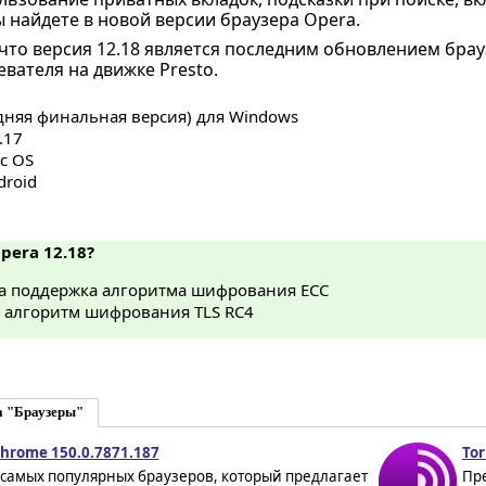
ы найдете в новой версии браузера Opera.
 что версия 12.18 является последним обновлением бра
вателя на движке Presto.
дняя финальная версия) для Windows
.17
c OS
droid
pera 12.18?
а поддержка алгоритма шифрования ECC
 алгоритм шифрования TLS RC4
а "Браузеры"
Chrome 150.0.7871.187
Tor
 самых популярных браузеров, который предлагает
Пр