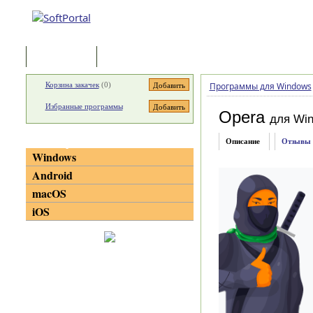
Программы
Статьи
Корзина закачек
(
0
)
Программы для Windows
Избранные программы
Opera
для Wi
Категории
Описание
Отзывы
Windows
Android
macOS
iOS