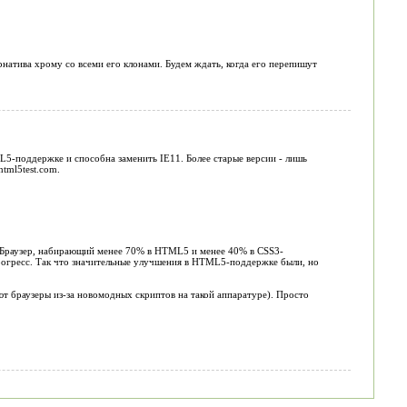
натива хрому со всеми его клонами. Будем ждать, когда его перепишут
L5-поддержке и способна заменить IE11. Более старые версии - лишь
tml5test.com.
а. Браузер, набирающий менее 70% в HTML5 и менее 40% в CSS3-
прогресс. Так что значительные улучшения в HTML5-поддержке были, но
ют браузеры из-за новомодных скриптов на такой аппаратуре). Просто