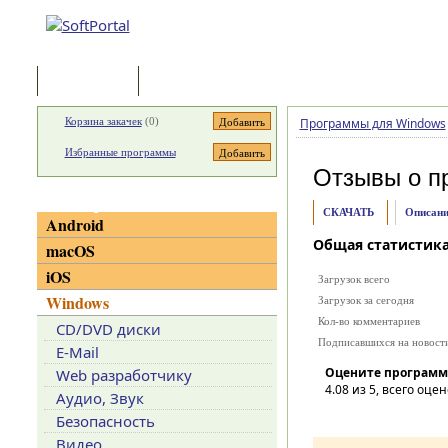
Программы
Статьи
Корзина закачек
(
0
)
Программы для Windows
Избранные программы
Отзывы о п
Категории
СКАЧАТЬ
Описани
Android
Общая статистик
macOS
iOS
Загрузок всего
Windows
Загрузок за сегодня
Кол-во комментариев
CD/DVD диски
Подписавшихся на новост
E-Mail
Оцените программ
Web разработчику
4.08
из 5, всего оцен
Аудио, Звук
Безопасность
Видео