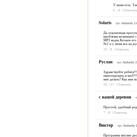
У меня есть. Так
6
|
6
|
Ответить
Solaris
про
Audacity 2.
Да охрененная прогушк
проблемы возникают с 
МР3 кодек.Качаем его 
№2 и у меня все на ру
10
|
8
|
Ответить
Руслан
про
Audacity 2
Здравствуйте ребята!!
импотировать в мп3!!!
мне делать? Как мне в
18
|
57
|
Ответить
с нашей деревни
Простой, удобный ред
7
|
8
|
Ответить
Виктор
про
Audacity 2
Программа вполне дос