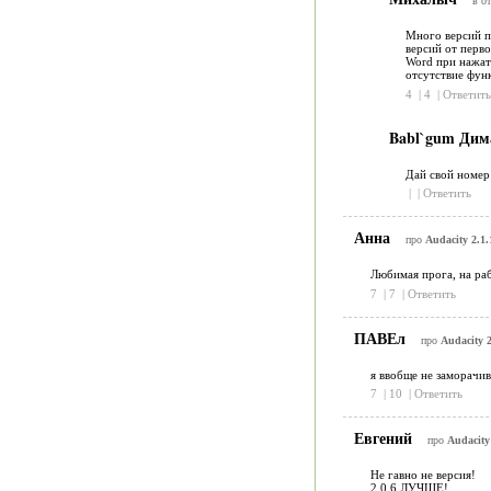
в от
Много версий п
версий от перво
Word при нажато
отсутствие функ
4
|
4
|
Ответить
Babl`gum Дим
Дай свой номер
|
|
Ответить
Анна
про
Audacity 2.1.
Любимая прога, на раб
7
|
7
|
Ответить
ПАВЕл
про
Audacity 2
я ввобще не заморачив
7
|
10
|
Ответить
Евгений
про
Audacity 
Не гавно не версия!
2.0.6 ЛУЧШЕ!