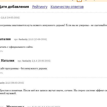
Дате добавления
Рейтингу
Количеству ответов
 2.1.1
[14-03-2016]
рограммы закачивается куча всякого ненужного дерьма! Если вы не уверены - не скачивайт
аталия
про
Audacity 2.1.1
[13-06-2016]
ачать с официального сайта.
ить
Наталия
про
Audacity 2.1.1
[20-06-2016]
сайт программы - без ненужного дерьма.
ить
city 2.1.1
[06-03-2016]
ростая и понятная. После неё все записи звучат иначе, сочнее. На стерео системе эффект с
нной музыкой.
Меломанка