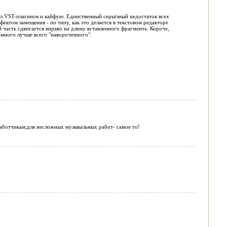
ил VST-плагинов и кайфую. Единственный серьёзный недостаток всех
фектом замещения - по типу, как это делается в текстовом редакторе
й часть сдвигается вправо на длину вставленного фрагмента. Короче,
амного лучше всего "навороченного".
зработчикам,для несложных музыкальных работ- самое то!