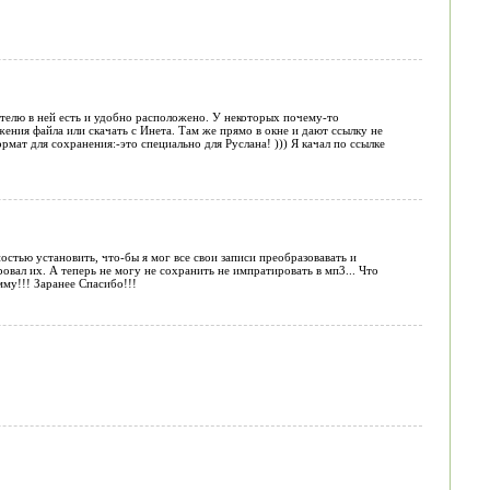
телю в ней есть и удобно расположено. У некоторых почему-то
ения файла или скачать с Инета. Там же прямо в окне и дают ссылку не
ат для сохранения:-это специально для Руслана! ))) Я качал по ссылке
ностью установить, что-бы я мог все свои записи преобразовавать и
ровал их. А теперь не могу не сохранить не импратировать в мп3... Что
му!!! Заранее Спасибо!!!