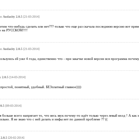
ро
Audacity 2.0.5
[21-03-2014]
тим что-нибудь сделать или нет??? только что еще раз скачала последнюю версию вот прямо
о на РУССКОМ!!!!
ро
Audacity 2.0.5
[21-03-2014]
льзуюсь ей уже 4 года, единственно что - при закачке новой версии вся программа почему-т
 2.0.5
[14-03-2014]
простой, понятный, удобный. БЕЗплатный главное))))
0.5
[09-03-2014]
больше всего напрягает то, что весь звук почему-то идёт только через левый вход ! А как эт
сильно. Я не знаю что с ней делать и инфы нет по данной проблеме ?? ((
2.0.5
[20-02-2014]