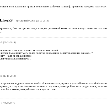
остая в использовании прога,в тоже время работает на проф. уровне,не каждому платному 
koheyRS
про
Audacity 2.0.5
[08-03-2014]
ркетолог, Вон смотри как люди которые реально её юзают по теме пишут. менюшки там инте
ь
0.5
[09-01-2014]
рограммистов сделать продукт для простых людей...
 нельзя было придумать более простое сохранение редактированных файлов???
рогу - "для программистов".
и такая лажа в придачу...
0.5
[13-11-2013]
встроенных кодеков, то есть чтобы ей пользоваться, нужно в дальнейшем искать библиотеки в 
пример, я хочу колесико мышки заточить под zoom, в настройках есть раздел мышь, но по
 оно бесплатное, оно работает - а в целом говно.
.4
[27-09-2013]