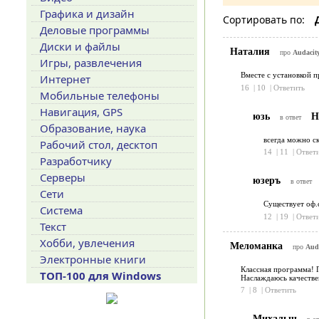
Графика и дизайн
Сортировать по:
Деловые программы
Диски и файлы
Наталия
про
Audacity
Игры, развлечения
Вместе с установкой п
Интернет
16
|
10
|
Ответить
Мобильные телефоны
Навигация, GPS
юзь
Н
в ответ
Образование, наука
всегда можно ск
Рабочий стол, десктоп
14
|
11
|
Ответ
Разработчику
Серверы
юзеръ
в ответ
Сети
Существует оф.
Система
12
|
19
|
Ответ
Текст
Хобби, увлечения
Меломанка
про
Auda
Электронные книги
Классная программа! П
ТОП-100 для Windows
Наслаждаюсь качестве
7
|
8
|
Ответить
Михалыч