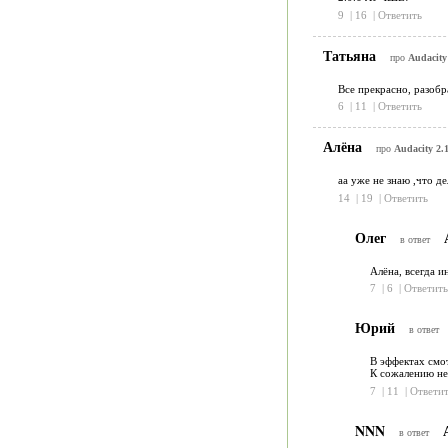
9
|
16
|
Ответить
Татьяна
про
Audacity 
Все прекрасно, разобр
6
|
11
|
Ответить
Алёна
про
Audacity 2.1
аа уже не знаю ,что де
14
|
19
|
Ответить
Олег
в ответ
Алёна, всегда и
7
|
6
|
Ответить
Юрий
в ответ
В эффектах смот
К сожалению не
7
|
11
|
Ответит
NNN
А
в ответ