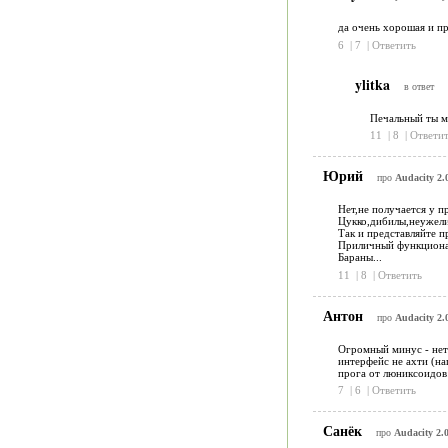
да очень хорошая и пр
6
|
7
|
Ответить
ylitka
в ответ
Печальный ты ма
11
|
8
|
Ответит
Юрий
про
Audacity 2.
Нет,не получается у п
Цукко,дибилы,неужели
Так и представляйте п
Приличный функционал 
Бараны...
11
|
8
|
Ответить
Антон
про
Audacity 2.
Огромный минус - нет 
интерфейс не ахти (на
прога от люниксоидов:
7
|
6
|
Ответить
Санёк
про
Audacity 2.0