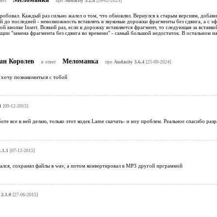
вет
про
Audacity 3.2.4
[16-02-2023]
робовал. Каждый раз сильно жалел о том, что обновлял. Вернулся к старым версиям, добав
й до последней - невозможность вставлять в звуковые дорожки фрагменты без сдвига, а с эф
й кнопке Insert. Всякий раз, если в дорожку вставляется фрагмент, то следующая за вставко
ции "замена фрагмента без сдвига во времени" - самый большой недостаток. В остальном н
ан Королев
Меломанка
в ответ
про
Audacity 3.6.4
[25-09-2024]
 хочу познакомиться с тобой
1
[09-12-2015]
оте все в ней делаю, только этот кодек Lame скачать- и ноу проблем. Реальное спасибо ра
.1.1
[07-12-2015]
ался, сохранял файлы в wav, а потом конвертировал в MP3 другой прграммой
2.1.0
[27-06-2015]