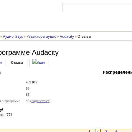
Войти на аккаунт
Зарегистрироваться
»
Аудио, Звук
»
Редакторы аудио
»
Audacity
»
Отзывы
рограмме
Audacity
е
Отзывы
а
Распределен
469 882
83
86
и о программе
40 (
подписаться
)
у!
ок -
771
2
1
3
4