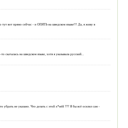
 тут вот прямо сейчас - и ОПЯТЬ на шведском языке!!! Да, я живу в
о скачалась на шведском языке, хотя я указывала русский...
о убрать не указано. Что делать с этой х*нёй ??? Я бы всё осилил сам -