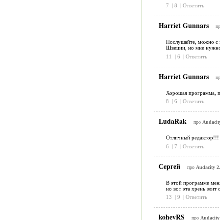
7
|
8
|
Ответить
Harriet Gunnars
п
Послушайте, можно с э
Швеции, но мне нужн
11
|
6
|
Ответить
Harriet Gunnars
п
Хорошая программа, по
8
|
6
|
Ответить
LudaRak
про
Audacity
Отличный редактор!!! 
6
|
7
|
Ответить
Сергей
про
Audacity 2.
В этой программе меня 
но вот эта хрень злит 
13
|
9
|
Ответить
koheyRS
про
Audacity 