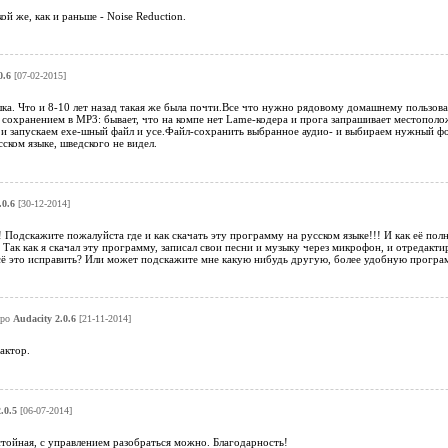
ой же, как и раньше - Noise Reduction.
0.6
[07-02-2015]
а. Что и 8-10 лет назад такая же была почти.Все что нужно рядовому домашнему пользова
сохранением в МР3: бывает, что на компе нет Lame-кодера и прога запрашивает местополож
и запускаем ехе-шный файл и усе.Файл-сохранить выбранное аудио- и выбираем нужный форм
сском языке, шведского не видел.
.0.6
[30-12-2014]
! Подскажите пожалуйста где и как скачать эту программу на русском языке!!! И как её пол
 Так как я скачал эту программу, записал свои песни и музыку через микрофон, и отредакти
сё это исправить? Или может подскажите мне какую нибудь другую, более удобную програм
про
Audacity 2.0.6
[21-11-2014]
актор.
.0.5
[06-07-2014]
тойная, с управлением разобраться можно. Благодарность!