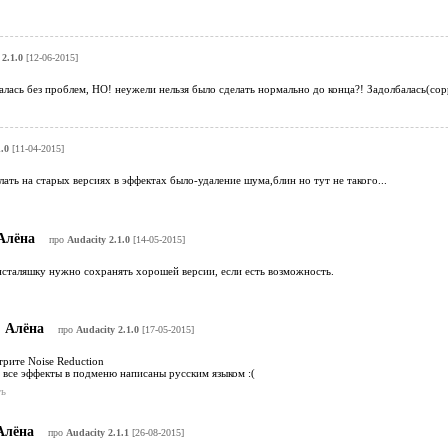
2.1.0
[12-06-2015]
алась без проблем, НО! неужели нельзя было сделать нормально до конца?! Задолбалась(сор
.0
[11-04-2015]
лать на старых версиях в эффектах было-удаление шума,блин но тут не такого...
Алёна
про
Audacity 2.1.0
[14-05-2015]
нсталяшку нужно сохранять хорошей версии, если есть возможность.
Алёна
про
Audacity 2.1.0
[17-05-2015]
рите Noise Reduction
 все эффекты в подменю написаны русским языком :(
ь
лёна
про
Audacity 2.1.1
[26-08-2015]