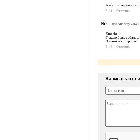
Всё норм вырезает,коп
6
|
6
|
Ответить
Nik
про
Audacity 2.0.4
[
Kinoshnik
Тяжело быть дебилом.
Отличная программа.
6
|
6
|
Ответить
Написать отз