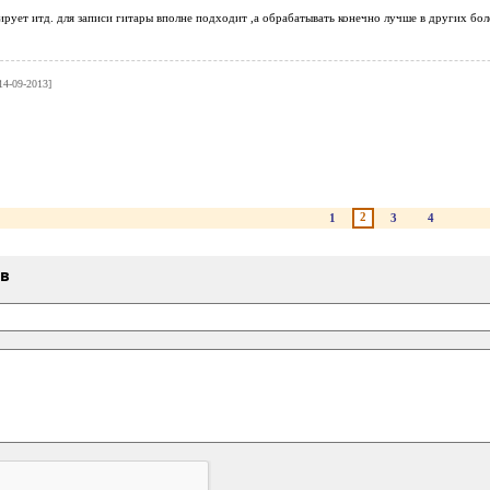
ирует итд. для записи гитары вполне подходит ,а обрабатывать конечно лучше в других бол
14-09-2013]
2
1
3
4
ыв