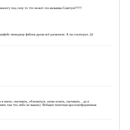
аналогу под силу то что может эта малышка.Советую!!!!!!
рфейс менеджер файлов дрова всё раскопали. А ты схалтурил..)))
инете, скачивать, обломаться, снова искать, скачивать... да и
менять там что-либо не вышло). Вобщем типичная кросплатформенная