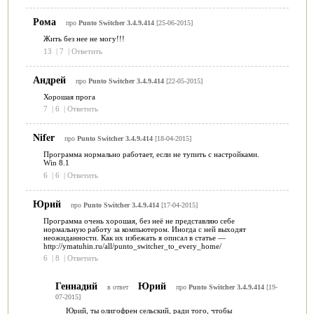
Рома
про
Punto Switcher 3.4.9.414
[25-06-2015]
Жить без нее не могу!!!
13
|
7
|
Ответить
Андрей
про
Punto Switcher 3.4.9.414
[22-05-2015]
Хорошая прога
7
|
6
|
Ответить
Nifer
про
Punto Switcher 3.4.9.414
[18-04-2015]
Программа нормально работает, если не тупить с настройками.
Win 8.1
6
|
6
|
Ответить
Юрий
про
Punto Switcher 3.4.9.414
[17-04-2015]
Программа очень хорошая, без неё не представляю себе
нормальную работу за компьютером. Иногда с ней выходят
неожиданности. Как их избежать я описал в статье —
http://ymatuhin.ru/all/punto_switcher_to_every_home/
6
|
8
|
Ответить
Геннадий
Юрий
в ответ
про
Punto Switcher 3.4.9.414
[19-
07-2015]
Юрий, ты олигофрен сельский, ради того, чтобы