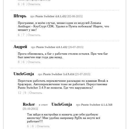
6
|
6
|
Ответить
IИгорь
про
Punto Switcher 4.0.1.432
[02-08-2015]
Программе, в моём случае, мешал один из модулей Zemana
Antiloger - KeyCrypt CDK. Удалил и Пунта побежала! Ищите, что
мешает у вас!
6
|
7
|
Ответить
Андрей
про
Punto Switcher 4.0.1.432
[26-07-2015]
Прога обновилась, а баг с рабочим столом остался. При чем баг
был замечен еще года два назад.
8
|
6
|
Ответить
UncleGenja
про
Punto Switcher 3.4.9.414
[21-07-2015]
Перестало работать переключение раскладки по клавише Break в
браузерах. Автопереключение тоже не работает. Переустановка
Punto Switcher 3.4.9 не помогла. Где что нарушилось?
12
|
9
|
Ответить
Recker
UncleGenja
в ответ
про
Punto Switcher 4.1.4.568
[31-10-2015]
Так зайди в настройки и назначь для себя удобную
кнопочку! Мне удобно например PgDn на ноуте всё
работает!!!
6
|
6
|
Ответить