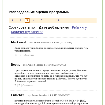
Распределение оценок программы
3
1
2
4
5
...
12
Сортировать по:
Дате добавления
Рейтингу
Количеству ответов
blackwood
про
Punto Switcher 4.1.4.568
[31-10-2015]
Если разработчик Яндекс то надо семь раз подумать прежде чем
устанавливать.
13
|
6
|
Ответить
Борис
про
Punto Switcher 4.1.4.568
[22-10-2015]
Приходится постоянно переустанавливать программу, без нгее
неудобно, но она неожиданно перестает работать и это
отвлекает и непонятно почему ее в Яндекс внедрили, что-то тут
не так, она может и самостоятельно работать. Что то тут не так
А без кода заумного нельзя?
7
|
7
|
Ответить
Lidochka
про
Punto Switcher 4.1.1.479
[08-09-2015]
хочется похвалить версию Punto Switcher 3.4.9 Build 414 [Ru],
т.к когда обновилась до 4.1 автопереключение вообще перестало