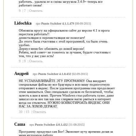
работать.. удалила ее и снова загрузила 3.4.9= теперь все
работает снова!
9
|
7
|
Ответить
Lidochka
про
Punto Switcher 4.1.1.479
[08-09-2015]
Обновила прогу на официальном сайте до версии 4.1 и прога
перестала работать!!
деинсталяция и переинсталяция не помогает!
До этого была счастлива с этой программой, т.к было очень
удобно.
Дернул меня бес обновить до новой версии!
Ребята, мой совет= не гонитесь за лучшим, будьте счастливы с
тем, что у вас уже есть!
9
|
9
|
Ответить
Андрей
про
Punto Switcher 4.1.0.432
[02-09-2015]
НЕ УСТАНАВЛИВАЙТЕ ЭТУ ПРОГРАММУ. Она внедряет
специальные файлы во все браузеры и всю вашу подноготную
отправляет в яндекс. После удаления программы она продолжает
этим заниматься. Они специально сделали ее бесплатной, чтобы
залесть к вам в комп. Причем Windows стал работать хуже, даже
зависал из-за нее так как она слишком нагло рветься в интернет
когда он отключен. НУЖНО БОЙКОТИРОАТЬ ЯНДЕКС ОНИ
НАС ЗА ЛОХОВ ДЕРЖАТ.
30
|
15
|
Ответить
Саша
про
Punto Switcher 4.0.1.432
[11-08-2015]
Программу придумал сам Бог! Экономит кучу времени делая за
меня муторную работу.