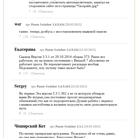
посоветовать отключить автоперелючение, накатал на
стороннем сайте пол-страницы *facepalm.jpg*
7
|
6
|
Ответить
wer
про
Punto Switcher 3.4.9.414
[28-03-2015]
гамно. теперь долбусь с восстановлением языковой панели
7
|
10
|
Ответить
Екатерина
про
Punto Switcher 3.4.9.414
[11-03-2015]
Сказала Версия 3.3.1 от 20.10.2014 сборка 373. Ранее все
работало, но на новом системнике с Виндой 7 абсолютно не
работает прога. Не переключаниет раскладки вообще.
Подскажите, плз, почему такое может быть?
8
|
17
|
Ответить
Sergey
про
Punto Switcher 3.4.9.414
[25-02-2015]
Во первых Эта версия 3.3.1.362 а не та которую обещали
выше.Во вторых,она постоянно просит неоднократных
обновлений,что как то подозрительно.Думаю ребята с яндекса
слишком настойчивы в желании подсунуть свою дополнительную
муть.
8
|
6
|
Ответить
Чеширский Кот
про
Punto Switcher 3.3.1
[14-01-2015]
По-моему прекрасная программа. Пользуюсь ей не очень давно,
но она мне понравилась. Благодарю Яндекс!