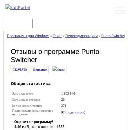
Программы
Статьи
Программы для Windows
»
Текст
»
Перекодировщики
»
Punto Switcher
»
Отзывы о программе
Punto
Switcher
СКАЧАТЬ
Описание
Общая статистика
Загрузок всего
1 103 846
Загрузок за сегодня
20
Кол-во комментариев
271
Подписавшихся на новости о
97 (
подписаться
)
программе
Оцените программу!
4.46
из 5, всего оценок -
1588