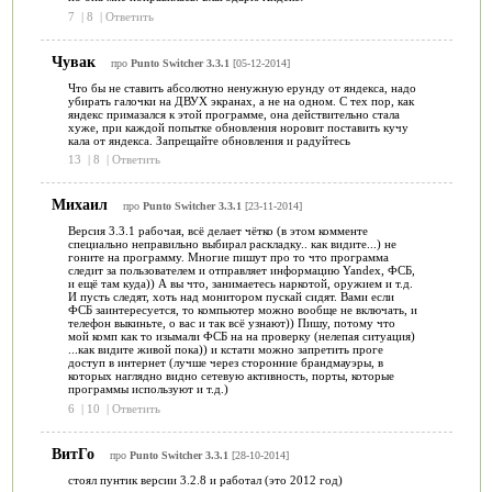
7
|
8
|
Ответить
Чувак
про
Punto Switcher 3.3.1
[05-12-2014]
Что бы не ставить абсолютно ненужную ерунду от яндекса, надо
убирать галочки на ДВУХ экранах, а не на одном. С тех пор, как
яндекс примазался к этой программе, она действительно стала
хуже, при каждой попытке обновления норовит поставить кучу
кала от яндекса. Запрещайте обновления и радуйтесь
13
|
8
|
Ответить
Михаил
про
Punto Switcher 3.3.1
[23-11-2014]
Версия 3.3.1 рабочая, всё делает чётко (в этом комменте
специально неправильно выбирал раскладку.. как видите...) не
гоните на программу. Многие пишут про то что программа
следит за пользователем и отправляет информацию Yandex, ФСБ,
и ещё там куда)) А вы что, занимаетесь наркотой, оружием и т.д.
И пусть следят, хоть над монитором пускай сидят. Вами если
ФСБ заинтересуется, то компьютер можно вообще не включать, и
телефон выкиньте, о вас и так всё узнают)) Пишу, потому что
мой комп как то изымали ФСБ на на проверку (нелепая ситуация)
...как видите живой пока)) и кстати можно запретить проге
доступ в интернет (лучше через сторонние брандмауэры, в
которых наглядно видно сетевую активность, порты, которые
программы используют и т.д.)
6
|
10
|
Ответить
ВитГо
про
Punto Switcher 3.3.1
[28-10-2014]
стоял пунтик версии 3.2.8 и работал (это 2012 год)