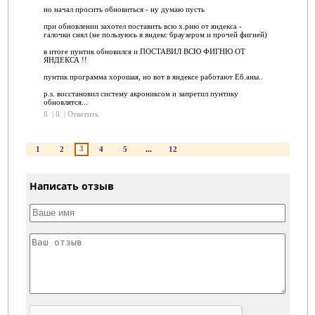
но начал просить обновиться - ну думаю пусть
при обновлении захотел поставить всю х.рню от яндекса -
галочки снял (не пользуюсь я яндекс браузером и прочей фигней)
в итоге пунтик обновился и ПОСТАВИЛ ВСЮ ФИГНЮ ОТ
ЯНДЕКСА !!
пунтик программа хорошая, но вот в яндексе работают Еб.аны..
p.s. восстановил систему акрониксом и запретил пунтику
обновлятся...
8
|
8
|
Ответить
3
1
2
4
5
...
12
Написать отзыв